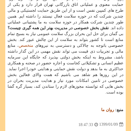
حمایت معنوی و عملیاتی اتاق بازرگانی تهران قرار دارد و یكی از
طرح های كمپین نفس است و از این طریق حمایت لجستیكی و مالی
چندین شركت كه در حوزه سلامت فعال نیستند را داشته ایم. همین
طور چندین شركت همكار در حوزه سلامت به ما پشتیبانی عملیاتی
داده اند.
نقش بخش خصوصی در مدیریت بهتر این همه گیری چیست؟
بی گمان برای حل این بحران بزرگ سلامت عمومی نیاز به بسیج تمام
منابع است تا كشور بتواند به سلامت از این چالش عبور كند. بخش
خصوصی باتوجه به چالاكی و دسترسی به نیروهای
متخصص
، منابع
مالی و تجربیات ذی قیمت می تواند نقش مهمی در این گذار داشته
باشد، مشروط به اینكه بخش دولتی بپذیرد كه جایگاه این سرمایه
عظیم انسانی و تشكیلاتی كجاست و اجازه حضور در صحنه و همكاری
حداكثری به ما بدهد و دولت نقش حمایتی و هدایتی خودرا اجرا نماید.
در این روزها هم شاهد می باشیم كه همت والای فعالین بخش
خصوصی در تامین امكانات مورد نیاز و هدایت مدیریت بحران در
بخش هایی كه توانسته مجوزهای لازم را ستاندن كند، بسیار گره گشا
بوده است.
منبع:
روان ما
1399/01/09
18:47:33