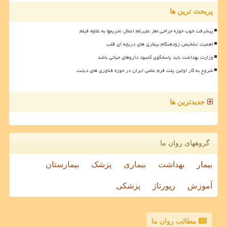
پربحث ترین ها
پیشرفت خوب حوزه جراحی مغز علیرغم اعمال تحریمها به علاوه فیلم
اهمیت تشخیص زودهنگام بیماری های دریچه ای قلب
وزارت بهداشت باید پاسخگوی کمبود داروهای حیاتی باشد
شروع به کار اولین پلت فرم علمی ایران در حوزه فناوری های دیابت
جدیدترین ها
گروههای روان ما
بیمار
بهداشت
بیماری
پزشک
بیمارستان
آموزش
رپورتاژ
پزشکی
مطالب روان ما