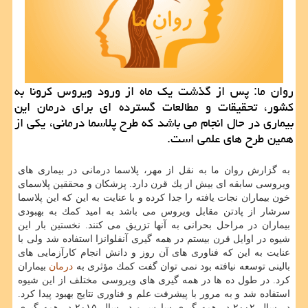
روان ما: پس از گذشت یك ماه از ورود ویروس كرونا به
كشور، تحقیقات و مطالعات گسترده ای برای درمان این
بیماری در حال انجام می باشد كه طرح پلاسما درمانی، یكی از
همین طرح های علمی است.
به گزارش روان ما به نقل از مهر، پلاسما درمانی در بیماری های
ویروسی سابقه ای بیش از یك قرن دارد. پزشكان و محققین پلاسمای
خون بیماران نجات یافته را جدا كرده و با عنایت به این كه این پلاسما
سرشار از پادتن مقابل ویروس می باشد به امید كمك به بهبودی
بیماران در مراحل بحرانی به آنها تزریق می كنند. نخستین بار این
شیوه در اوایل قرن بیستم در همه گیری آنفلوانزا استفاده شد ولی با
عنایت به این كه فناوری های آن روز و دانش انجام كارآزمایی های
بالینی توسعه نیافته بود نمی توان گفت كمك مؤثری به
درمان
بیماران
كرد. در طول ده ها در همه گیری های ویروسی مختلف از این شیوه
استفاده شد و به مرور با پیشرفت علم و فناوری نتایج بهبود پیدا كرد.
در سال ۲۰۰۲ در همه گیری سارس و در سال ۲۰۱۵ در همه گیری