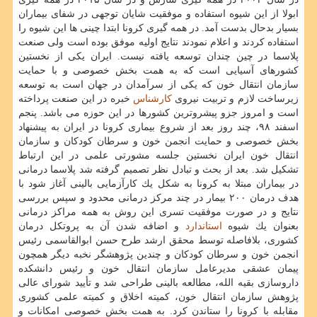
ابولا از این شیوه استفاده و موفقیت شایان توجهی در شفای بیماران
بسیار بدحال بدست آمد. در همه گیری كرونا ابتدا چینی ها این شیوه را
استفاده كردند و اعلام نمودند نتایج اولیه موفق بوده است ولی صنعت
پلاسما در چین چندان توسعه یافته نیست. ایران یكی از نخستین
كشورهای آسیایی است كه به همت بخش خصوصی و با حمایت
سازمان انتقال خون كه یكی از سرآمدان در جهان است به توسعه
زیرساخت لازم و تربیت نیروی
كارشناس
خبره در این صنعت پرداخته
است و امروز جزو پیشروترین كشورها در این حوزه می باشد. پنجم
اسفند ۹۸، چند روز بعد از شروع بیماری كرونا در ایران به پیشنهاد
بخش خصوصی و حمایت انجمن خون و سرطان كودكان و سازمان
انتقال خون ایران نخستین جلسه مشورتی علمی در این ارتباط
تشكیل شد. بعد از بحث و تبادل نظر تصمیم گرفته شد پلاسما درمانی
در بیماران مبتلا به كرونا به شكل یك كارآزمایی بالینی آغاز شود با
هدف درمان ۲۰۰ بیمار در چند مركز درمانی محدود و سپس بررسی
نتایج و در صورت موفقیت تسری این روش به همه مراكز درمانی
بعنوان یك شیوه
استاندارد
و اضافه شدن آن به پروتكل درمان
كشوری، بلافاصله توسط محقق ارشد طرح حسن ابوالقاسمی رئیس
انجمن خون و سرطان كودكان و چندین پژوهشگر نخبه دیگر همچون
پیمان عشقی مدیرعامل سازمان انتقال خون و رئیس دانشكده
داروسازی بقیه الله، مطالعه بالینی طراحی شد و تأیید شورای عالی
پژوهش سازمان انتقال خون، كمیته اخلاق و كمیته علمی كشوری
مقابله با كرونا را ستاندن كرد. به همت بخش خصوصی امكانات و