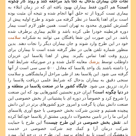
نجات جان بیماران بدحال به كجا باید مراجعه كنند و روند كار چگونه
است؟
هم اكنون فقط بیماران بهبود یافته ای كه در زمان ابتلاء به
بیماری تست كرونا از ته حلق آنها انجام شده و نتیجه آن مثبت بوده
است برای اهدا پلاسما در نظر گرفته می شوند و طرح اولیه پیش از
گسترش كشوری محدود به تهران است. همین طور لازم است بیمار
دوره قرنطینه خودرا طی كرده باشد و علایم بیماری برطرف شده
باشد. در این صورت این شفا یافتگان می توانند به شكرانه
سلامت
خود در این طرح وارد شوند و جان بیماران دیگر را نجات دهند. بدین
منظور شماره تلفن هایی در نظر گرفته شده است تا بیماران برای
رزرو وقت اهدا تماس بگیرند. پیش از اهدا پلاسما این عزیزان
داوطلب توسط
پزشك
معاینه كامل شده و در صورتیكه شرایط اهدا
را داشته باشند یك واحد پلاسما كه معادل ۵۰۰ سی سی است از آنها
گرفته می شود. این پلاسما بعد از طی مراحل آزمایشگاهی و سلامت
سنجی دقیق به بیماران بدحال كه شرایط علمی دریافت پلاسما را
دارند، تزریق می شود.
جایگاه كشور ما در صنعت پلاسما در منطقه و
در دنیا چگونه است؟
ایران جزو نخستین كشورهایی بود كه این صنعت
را شروع كرد و خصوصاً در دوره ای با پشتیبانی از بخش خصوصی این
صنعت دانش بنیان پا گرفت و امروز جزو كشورهای برتر در این دانش
پیچیده هستیم و چندین شركت بخش خصوصی با جمع آوری پلاسمای
ایرانی ما را در تامین محصولات دارویی مشتق از پلاسما خودكفا كرده
اند.
نقش بخش خصوصی در این طرح چیست؟
این طرح با حمایت
شركت درمان آرا و كمك چند شركت خصوصی در خدمت
پژوهشگران است تا به انجام برسد. این طرح در درجه اول مورد