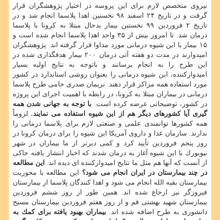
نیروی متخصص لازم برای این پروسه در اختیار پژوهشگران قرار
گرفت و در تاریخ ۲۴ اسفند ۹۸ نخستین اهدا پلاسما انجام شد و در
تاریخ ۲ فروردین ۹۹ نخستین بیمار بدحال مبتلا به كرونا با پلاسما
درمان شد. تا امروز بیش از ۳۵ واحد اهدا پلاسما انجام شده است و
۱۵ بیمار با این شیوه درمانی مورد مداوا قرار گرفته اند. پژوهشگران
امیدوارند در مدت دو هفته آتی درمان ۲۰۰ بیمار هدفگذاری شده در
این طرح را به انجام برسانند و باتوجه به نتایج اولیه بسیار
امیدواركننده، این شیوه درمانی را بعنوان روشی استاندارد در كشور
مورد استفاده همه مراكز قرار دهند. نریمان صدری حامی طرح پلاسما
درمانی در بیماران مبتلا به كرونا، در رابطه با اهمیت اجرای این پروژه
در كشور، توضیحاتی عرضه كرده است.
با توجه به جهانی شدن همه
گیری آیا كشورهای دیگر هم از این شیوه استفاده می نمایند.
لزوماً
همه كشورها توانمندی علمی و صنعتی لازم برای پلاسما درمانی را
ندارند. سازمان غذا و داروی آمریكا این شیوه را برای درمان كرونا در
روز پنجم فروردین تأیید كرد و كمی دیرتر از ما بیماران در شهر
نیویورك با این شیوه آغاز به درمان شدند كه اخبار انتشار یافته حاكی
از آنست كه آنها هم مثل ما نتایج امیدواركننده ای دیده اند.
این مطالعه
در چند بیمارستان در ایران انجام می شود؟
این مطالعه با محوریت
بیمارستان بقیه الله انجام می شود و اهدا كنندگان پلاسما از بیمارستان
فیروزگر نیز ارجاع شده اند. همین طور از روز ششم فروردین
بیمارستان شهید بهشتی قم و از روز هفتم فروردین بیمارستان مسیح
دانشوری به طرح اضافه شده اند.
بیماران بهبود یافته برای كمك به