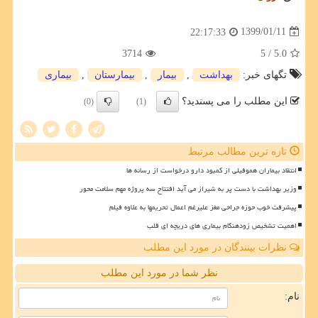
1399/01/11
22:17:33
3714
/ 5
5.0
تگهای خبر:
بهداشت
,
بیمار
,
بیمارستان
,
بیماری
این مطلب را می پسندید؟
(0)
(1)
تازه ترین مطالب مرتبط
انتقاد بیماران هموفیلی از کمبود دارو درخواست از رسانه ها
وزیر بهداشت با دست پر به شیراز می آید افتتاح سه پروژه مهم سلامت محور
پیشرفت خوب حوزه جراحی مغز علیرغم اعمال تحریمها به علاوه فیلم
اهمیت تشخیص زودهنگام بیماری های دریچه ای قلب
نظرات بینندگان در مورد این مطلب
نظر شما در مورد این مطلب
نام: