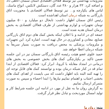
ملزومات بهداشتی نیز توسط فعالان اقتصادی استان سمنان آگاهی داد
و اضافه كرد: ۳۳ هزار و ۳۸۰ عدد گان، دستكش لاتكس، انواع ماسك،
لباس های یكپارچه و… نیز توسط فعالان اقتصادی با محوریت اتاق
بازرگانی به شبكه
درمان
استان اهداشده است.
رئیس اتاق سمنان اظهار داشت: تابحال دو میلیارد و ۵۰۰ میلیون
تومان تجهیزات و لوازم بهداشتی از طرف فعالان اقتصادی به بخش
درمان استان هدیه شده است.
جمعه ای در ادامه و با اعلان اینكه بخش كمك های دوم اتاق بازرگانی
صنایع، معادن و كشاورزی در حال تهیه است، اشاره كرد: این تجهیزات
و ملزومات پزشكی به محض دریافت به صورت بسیار سریعاً به
شبكه درمان اعطا خواهد شد.
حمید علوی عضو هیئت رئیسه اتاق بازرگانی سمنان نیز در این جلسه
ضمن تاكید بر یكپارچگی كمك های بخش خصوصی به بخش های
درمانی در امتداد مقابله با كرونا، ابراز كرد: فعالان اقتصادی از ابتدا
تمام قد در كنار شبكه درمان بوده و توانستند كمك های قابل توجه ای
را تهیه كنند البته باید اظهار داشت كه می بایست از اهدای كمك های
بخشی اجتناب و اهتمام نماییم نیازها را ابتدا احصاء و سپس به صورت
متمركز ارسال نماییم.
به گزارش روان ما به نقل از مهر، در ادامه این جلسه شرایط كار و
تولید امسال موردبحث و تبادل نظر قرار گرفت.
منبع:
روان ما