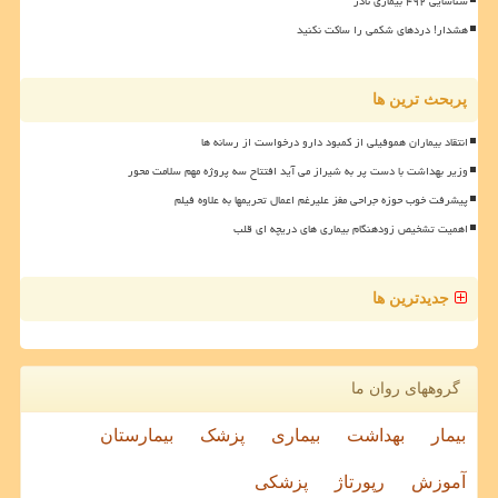
شناسایی ۴۹۲ بیماری نادر
هشدار! دردهای شکمی را ساکت نکنید
پربحث ترین ها
انتقاد بیماران هموفیلی از کمبود دارو درخواست از رسانه ها
وزیر بهداشت با دست پر به شیراز می آید افتتاح سه پروژه مهم سلامت محور
پیشرفت خوب حوزه جراحی مغز علیرغم اعمال تحریمها به علاوه فیلم
اهمیت تشخیص زودهنگام بیماری های دریچه ای قلب
جدیدترین ها
گروههای روان ما
بیمار
بهداشت
بیماری
پزشک
بیمارستان
آموزش
رپورتاژ
پزشکی