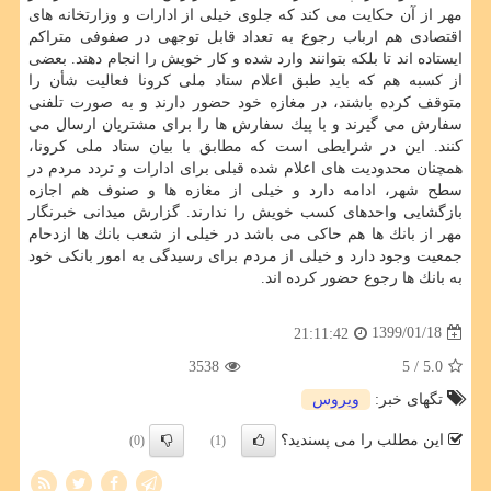
مهر از آن حكایت می كند كه جلوی خیلی از ادارات و وزارتخانه های
اقتصادی هم ارباب رجوع به تعداد قابل توجهی در صفوفی متراكم
ایستاده اند تا بلكه بتوانند وارد شده و كار خویش را انجام دهند. بعضی
از كسبه هم كه باید طبق اعلام ستاد ملی كرونا فعالیت شأن را
متوقف كرده باشند، در مغازه خود حضور دارند و به صورت تلفنی
سفارش می گیرند و با پیك سفارش ها را برای مشتریان ارسال می
كنند. این در شرایطی است كه مطابق با بیان ستاد ملی كرونا،
همچنان محدودیت های اعلام شده قبلی برای ادارات و تردد مردم در
سطح شهر، ادامه دارد و خیلی از مغازه ها و صنوف هم اجازه
بازگشایی واحدهای كسب خویش را ندارند. گزارش میدانی خبرنگار
مهر از بانك ها هم حاكی می باشد در خیلی از شعب بانك ها ازدحام
جمعیت وجود دارد و خیلی از مردم برای رسیدگی به امور بانكی خود
به بانك ها رجوع حضور كرده اند.
1399/01/18
21:11:42
3538
/ 5
5.0
تگهای خبر:
ویروس
این مطلب را می پسندید؟
(0)
(1)