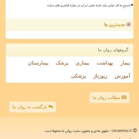
شروع به کار اولین پلت فرم علمی ایران در حوزه فناوری های دیابت
جدیدترین ها
گروههای روان ما
بیمار
بهداشت
بیماری
پزشک
بیمارستان
آموزش
رپورتاژ
پزشکی
مطالب روان ما
بازگشت به روان ما
ravanema.ir - حقوق مادی و معنوی سایت روان ما محفوظ است