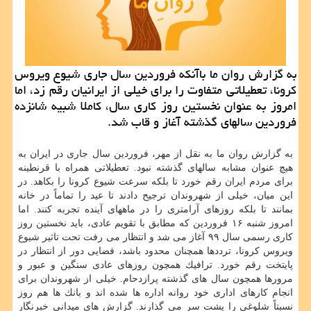
به گزارش روان ما باآنكه فروردین سال جاری شیوع ویروس
كرونا، تعطیلاتی متفاوت را برای خیلی از ایرانیان رقم زد، اما
امروز به عنوان نخستین روز كاری سال، كاملا شبیه شانزده
فروردین سالهای گذشته آغاز و قاب شد.
به گزارش روان ما به نقل از مهر، فروردین سال جاری در ایران به
هیچ عنوان مشابه سالهای گذشته نبود. تعطیلاتی همراه با قرنطینه
برای مردم ایران رقم خورد تا بلكه سرعت شیوع كرونا را بكاهد. در
این میان، خیلی از شهروندان ترجیح دادند تا عید را تماماً در خانه
بمانند تا بلكه روزهای آرامتری را در ماههای آینده تجربه كنند. اما
امروز شنبه ۱۶ فروردین كه مطابق با تقویم عادی، باید نخستین روز
كاری رسمی سال ۹۹ آغاز می شد و انتظار می رفت تحت تاثیر شیوع
ویروس كرونا، ترددها همچنان محدود باشد، فضایی دور از انتظار در
پایتخت رقم خورد. ترافیك همچون روزهای عادی سنگین و عبور و
مرورها همچون سال های گذشته پرازدحام. خیلی از شهروندان برای
انجام كارهای اداری خود روانه اداره ها شده اند و بانك ها هم روز
نسبتاً شلوغی را پشت سر می گذارند. گزارش های میدانی خبرنگار