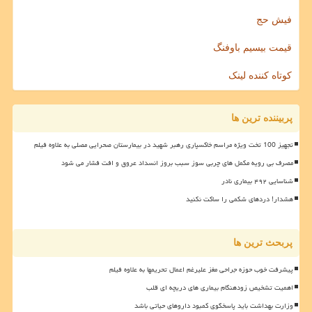
فیش حج
قیمت بیسیم باوفنگ
کوتاه کننده لینک
پربیننده ترین ها
تجهیز 100 تخت ویژه مراسم خاکسپاری رهبر شهید در بیمارستان صحرایی مصلی به علاوه فیلم
مصرف بی رویه مکمل های چربی سوز سبب بروز انسداد عروق و افت فشار می شود
شناسایی ۴۹۲ بیماری نادر
هشدار! دردهای شکمی را ساکت نکنید
پربحث ترین ها
پیشرفت خوب حوزه جراحی مغز علیرغم اعمال تحریمها به علاوه فیلم
اهمیت تشخیص زودهنگام بیماری های دریچه ای قلب
وزارت بهداشت باید پاسخگوی کمبود داروهای حیاتی باشد