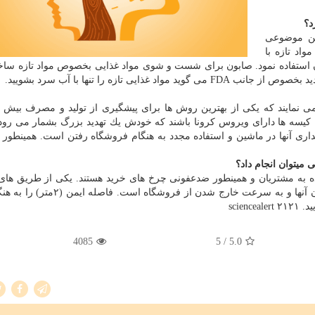
د؟
نین موضوعی
اد تازه با
ن استفاده نمود. صابون برای شست و شوی مواد غذایی بخصوص مواد تازه ساخ
 تازه را تنها با آب سرد بشویید.
 می نمایند كه یكی از بهترین روش ها برای پیشگیری از تولید و مصرف بیش از
ن كیسه ها دارای ویروس كرونا باشند كه خودش یك تهدید بزرگ بشمار می رود،
اری آنها در ماشین و استفاده مجدد به هنگام فروشگاه رفتن است. همینطور 
 میتوان انجام داد؟
ه به مشتریان و همینطور ضدعفونی چرخ های خرید هستند. یكی از طریق ها
برای پیشگیری، تهیه یك فهرست از مواد مورد نیاز و خریدن آنها و به سرعت خارج شدن 
scie
4085
/ 5
5.0