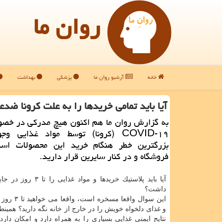
روان ما
خانه
آرشیو روان ما
پزشکی
بهداشت
آیا باید تمامی خریدها را به علت كرونا ض
به گزارش روان ما هم اكنون هیچ مدركی در خصو
COVID-۱۹ (كرونا) توسط مواد غذایی وج
بزرگترین خطر هنگام خرید این محصولات اس
فروشگاه و در كنار سایرین قرار دارید.
آیا باید پلاستیك خریدها و مواد غذ
داشت؟
این سوال واقعا مسخ
و غذای دلخواه خویش را در خارج از خانه نگه دارید؟ همینط
نتایج ایمنی غذایی بسیاری را به همراه دارد و امكان دا