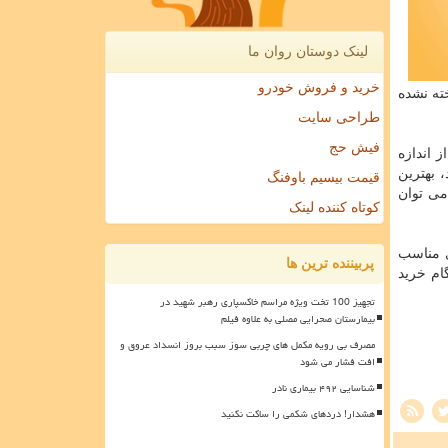
لینک دوستان روان ما
خرید و فروش خودرو
ته نشده
طراحی سایت
فیش حج
 اندازه
 بهترین
قیمت بیسیم باوفنگ
می توان
کوتاه کننده لینک
ی مناسب
پربیننده ترین ها
از فروشگاه است. فاصله ایمن (۲متر) را به هنگام خرید
تجهیز 100 تخت ویژه مراسم خاکسپاری رهبر شهید در
بیمارستان صحرایی مصلی به علاوه فیلم
مصرف بی رویه مکمل های چربی سوز سبب بروز انسداد عروق و
افت فشار می شود
شناسایی ۴۹۲ بیماری نادر
هشدار! دردهای شکمی را ساکت نکنید