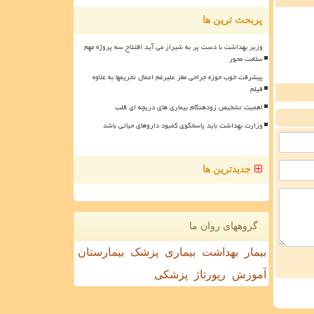
پربحث ترین ها
وزیر بهداشت با دست پر به شیراز می آید افتتاح سه پروژه مهم
سلامت محور
پیشرفت خوب حوزه جراحی مغز علیرغم اعمال تحریمها به علاوه
فیلم
اهمیت تشخیص زودهنگام بیماری های دریچه ای قلب
وزارت بهداشت باید پاسخگوی کمبود داروهای حیاتی باشد
جدیدترین ها
گروههای روان ما
بیمار
بهداشت
بیماری
پزشک
بیمارستان
آموزش
رپورتاژ
پزشکی