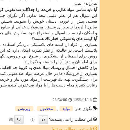
شدن غذا شود.
آیا باید تمامی مواد غذایی و خریدها را جداگانه ضدعفونی كر
این سوال هم از نظر علمی معنا ندارد. اگر نگران چ
هستید، پیش از خوردن دستان خویش را بشویید. شستن مو
صابون؟ لزوما نباید برای شستن محصولات غذایی از صابو
و امكان دارد سبب اسهال و استفراغ شود. سفارش های جدید بخصوص از جانب FDA می گوید مواد غذایی
آیا كیسه های پلاستیكی خطرناك هستند؟
بسیاری از افراد از كیسه های پلاستیكی باردیگر استفاده
پلاستیك است. در حالیكه از نظر نظریه امكان دارد كه ای
روش برای اطمینان از پیشگیری از شیوع این ویروس، نگهد
برای اطمینان بیشتر آنها را شسته و نگهدارید.
برای كاهش احتمال و ریسك مبتلا شدن به كرونا چه اقداماتی
بسیاری از فروشگاه ها در حال عرضه مواد ضدعفونی كنند
رعایت كنید و مدام دست ها را با مواد ضدعفونی كننده بشویید. ncealert ۲۱۲۱
1399/01/26
23:54:06
تگهای خبر:
تولید
,
محصول
,
ویروس
این مطلب را می پسندید؟
(0)
(1)
تازه ترین مطالب مرتبط