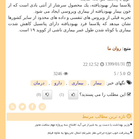
پلاسما بیمار بهبودیافته، یك محصول سرشار از آنتی بادی است كه از
خون بیمار بهبودیافته از بیماری ویروسی ایجاد می شود.
تجربه قبلی از ویروس های تنفسی و داده های محدود از سایر كشورها
نشان میدهد كه پلاسما فرد بهبودیافته دارای پتانسیل كاهش شدت
بیماری یا كوتاه شدن طول عمر بیماری ناشی از كووید ۱۹ است.
منبع:
روان ما
1399/01/31
22:12:52
3246
/ 5
5.0
تگهای خبر:
بیمار
,
بیماری
,
دارو
,
درمان
این مطلب را می پسندید؟
(0)
(1)
تازه ترین مطالب مرتبط
وزیر بهداشت با دست پر به شیراز می آید افتتاح سه پروژه مهم سلامت محور
پیشرفت خوب حوزه جراحی مغز علیرغم اعمال تحریمها به علاوه فیلم