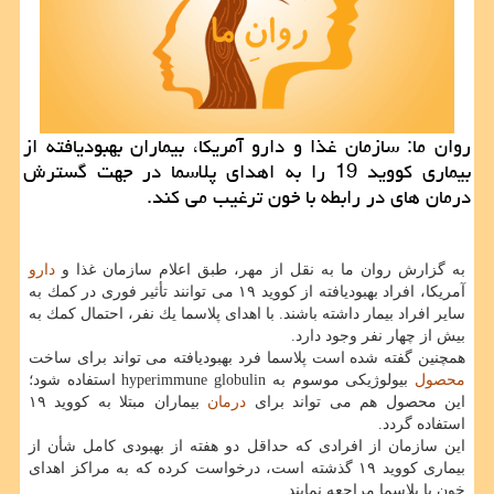
روان ما: سازمان غذا و دارو آمریكا، بیماران بهبودیافته از
بیماری كووید 19 را به اهدای پلاسما در جهت گسترش
درمان های در رابطه با خون ترغیب می كند.
به گزارش روان ما به نقل از مهر، طبق اعلام سازمان غذا و
دارو
آمریكا، افراد بهبودیافته از كووید ۱۹ می توانند تأثیر فوری در كمك به
سایر افراد بیمار داشته باشند. با اهدای پلاسما یك نفر، احتمال كمك به
بیش از چهار نفر وجود دارد.
همچنین گفته شده است پلاسما فرد بهبودیافته می تواند برای ساخت
محصول
بیولوژیكی موسوم به hyperimmune globulin استفاده شود؛
این محصول هم می تواند برای
درمان
بیماران مبتلا به كووید ۱۹
استفاده گردد.
این سازمان از افرادی كه حداقل دو هفته از بهبودی كامل شأن از
بیماری كووید ۱۹ گذشته است، درخواست كرده كه به مراكز اهدای
خون یا پلاسما مراجعه نمایند.