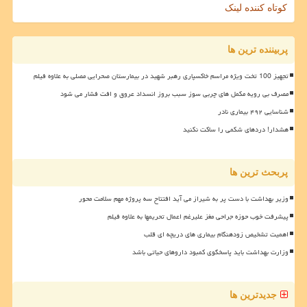
کوتاه کننده لینک
پربیننده ترین ها
تجهیز 100 تخت ویژه مراسم خاکسپاری رهبر شهید در بیمارستان صحرایی مصلی به علاوه فیلم
مصرف بی رویه مکمل های چربی سوز سبب بروز انسداد عروق و افت فشار می شود
شناسایی ۴۹۲ بیماری نادر
هشدار! دردهای شکمی را ساکت نکنید
پربحث ترین ها
وزیر بهداشت با دست پر به شیراز می آید افتتاح سه پروژه مهم سلامت محور
پیشرفت خوب حوزه جراحی مغز علیرغم اعمال تحریمها به علاوه فیلم
اهمیت تشخیص زودهنگام بیماری های دریچه ای قلب
وزارت بهداشت باید پاسخگوی کمبود داروهای حیاتی باشد
جدیدترین ها