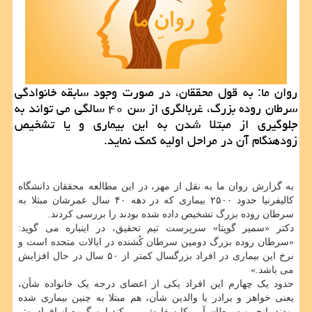
روان ما: به قول محققان، در صورت وجود سابقه خانوادگی
سرطان روده بزرگ، غربالگری از سن ۴۰ سالگی می تواند به
جلوگیری از مبتلا شدن به این بیماری و یا تشخیص
زودهنگام آن در مراحل اولیه كمك نماید.
به گزارش روان ما به نقل از مهر، در این مطالعه محققان دانشگاه
کالیفرنیا حدود ۲۵۰۰ بیماری که در دهه ۴۰ سال عمرشان مبتلا به
سرطان روده بزرگ تشخیص داده شده بودند را بررسی کردند.
دکتر «سمیر گوپتا» سرپرست تیم تحقیق، در اینباره می گوید:
«سرطان روده بزرگ دومین سرطان کُشنده در ایالات متحده است و
نرخ این بیماری در افراد بزرگسال کمتر از ۵۰ سال در حال افزایش
می باشد.»
حدود یک چهارم این افراد یکی از اعضای درجه یک خانواده شأن،
یعنی خواهر و برادر یا والدین شأن، هم مبتلا به چنین بیماری شده
بودند. انجمن سرطان آمریکا سفارش می کند این گروه از افراد بهتر