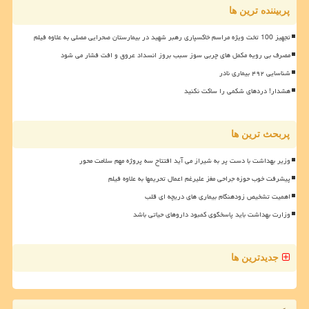
پربیننده ترین ها
تجهیز 100 تخت ویژه مراسم خاکسپاری رهبر شهید در بیمارستان صحرایی مصلی به علاوه فیلم
مصرف بی رویه مکمل های چربی سوز سبب بروز انسداد عروق و افت فشار می شود
شناسایی ۴۹۲ بیماری نادر
هشدار! دردهای شکمی را ساکت نکنید
پربحث ترین ها
وزیر بهداشت با دست پر به شیراز می آید افتتاح سه پروژه مهم سلامت محور
پیشرفت خوب حوزه جراحی مغز علیرغم اعمال تحریمها به علاوه فیلم
اهمیت تشخیص زودهنگام بیماری های دریچه ای قلب
وزارت بهداشت باید پاسخگوی کمبود داروهای حیاتی باشد
جدیدترین ها