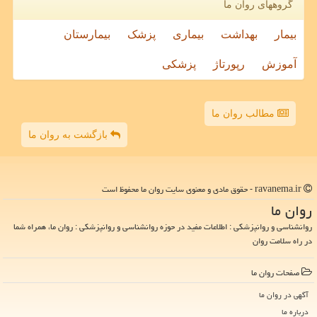
گروههای روان ما
بیمار
بهداشت
بیماری
پزشک
بیمارستان
آموزش
رپورتاژ
پزشکی
مطالب روان ما
بازگشت به روان ما
ravanema.ir - حقوق مادی و معنوی سایت روان ما محفوظ است
روان ما
روانشناسی و روانپزشکی : اطلاعات مفید در حوزه روانشناسی و روانپزشکی : روان ما، همراه شما
در راه سلامت روان
صفحات روان ما
آگهی در روان ما
درباره ما