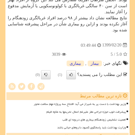
است از سن ۴۰ سالگی غربالگری با کولونوسکوپی یا آزمایش مدفوع
را آغاز نمایند.
نتایج مطالعه نشان داد بیشتر از ۹۸ درصد افراد غربالگری زودهنگام را
آغاز نکرده بودند و ازاین رو بیماری شأن در مراحل پیشرفته شناسایی
شده بود.
1399/02/20
03:49:44
3039
/ 5
5.0
تگهای خبر:
بیمار
,
بیماری
این مطلب را می پسندید؟
(0)
(1)
تازه ترین مطالب مرتبط
وزیر بهداشت با دست پر به شیراز می آید افتتاح سه پروژه مهم سلامت محور
پیشرفت خوب حوزه جراحی مغز علیرغم اعمال تحریمها به علاوه فیلم
اهمیت تشخیص زودهنگام بیماری های دریچه ای قلب
وزارت بهداشت باید پاسخگوی کمبود داروهای حیاتی باشد