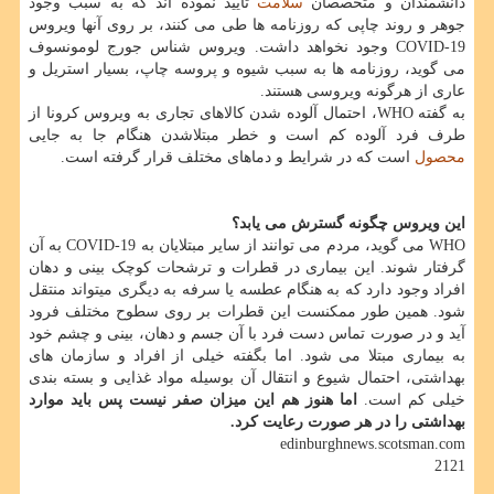
دانشمندان و متخصصان
سلامت
تایید نموده اند که به سبب وجود
جوهر و روند چاپی که روزنامه ها طی می کنند، بر روی آنها ویروس
COVID-19 وجود نخواهد داشت. ویروس شناس جورج لومونسوف
می گوید، روزنامه ها به سبب شیوه و پروسه چاپ، بسیار استریل و
عاری از هرگونه ویروسی هستند.
به گفته WHO، احتمال آلوده شدن کالاهای تجاری به ویروس کرونا از
طرف فرد آلوده کم است و خطر مبتلاشدن هنگام جا به جایی
محصول
است که در شرایط و دماهای مختلف قرار گرفته است.
این ویروس چگونه گسترش می یابد؟
WHO می گوید، مردم می توانند از سایر مبتلایان به COVID-19 به آن
گرفتار شوند. این بیماری در قطرات و ترشحات کوچک بینی و دهان
افراد وجود دارد که به هنگام عطسه یا سرفه به دیگری میتواند منتقل
شود. همین طور ممکنست این قطرات بر روی سطوح مختلف فرود
آید و در صورت تماس دست فرد با آن جسم و دهان، بینی و چشم خود
به بیماری مبتلا می شود. اما بگفته خیلی از افراد و سازمان های
بهداشتی، احتمال شیوع و انتقال آن بوسیله مواد غذایی و بسته بندی
خیلی کم است.
اما هنوز هم این میزان صفر نیست پس باید موارد
بهداشتی را در هر صورت رعایت کرد.
edinburghnews.scotsman.com
2121