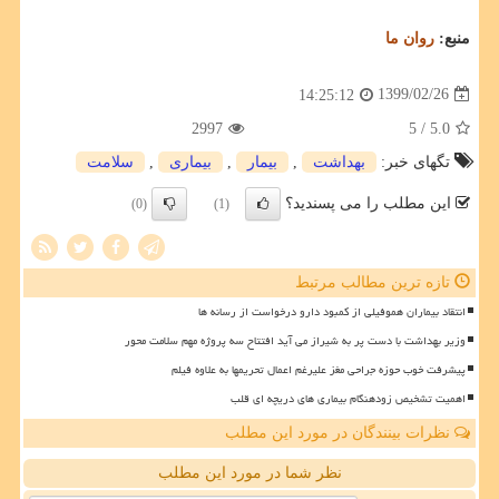
منبع:
روان ما
1399/02/26
14:25:12
2997
/ 5
5.0
تگهای خبر:
بهداشت
,
بیمار
,
بیماری
,
سلامت
این مطلب را می پسندید؟
(0)
(1)
تازه ترین مطالب مرتبط
انتقاد بیماران هموفیلی از کمبود دارو درخواست از رسانه ها
وزیر بهداشت با دست پر به شیراز می آید افتتاح سه پروژه مهم سلامت محور
پیشرفت خوب حوزه جراحی مغز علیرغم اعمال تحریمها به علاوه فیلم
اهمیت تشخیص زودهنگام بیماری های دریچه ای قلب
نظرات بینندگان در مورد این مطلب
نظر شما در مورد این مطلب