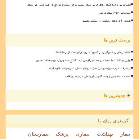
مصرف بی رویه مکمل های چربی سوز سبب بروز انسداد عروق و افت فشار می شود
شناسایی ۴۹۲ بیماری نادر
هشدار! دردهای شکمی را ساکت نکنید
پربحث ترین ها
انتقاد بیماران هموفیلی از کمبود دارو درخواست از رسانه ها
وزیر بهداشت با دست پر به شیراز می آید افتتاح سه پروژه مهم سلامت محور
پیشرفت خوب حوزه جراحی مغز علیرغم اعمال تحریمها به علاوه فیلم
اهمیت تشخیص زودهنگام بیماری های دریچه ای قلب
جدیدترین ها
گروههای روان ما
بیمار
بهداشت
بیماری
پزشک
بیمارستان