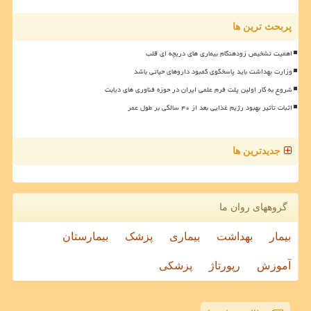
پربحث ترین ها
اهمیت تشخیص زودهنگام بیماری های دریچه ای قلب
وزارت بهداشت باید پاسخگوی کمبود داروهای حیاتی باشد
شروع به کار اولین پلت فرم علمی ایران در حوزه فناوری های دیابت
اثبات تأثیر بهبود رژیم غذایی بعد از ۴۰ سالگی بر طول عمر
جدیدترین ها
گروههای روان ما
بیمار
بهداشت
بیماری
پزشک
بیمارستان
آموزش
رپورتاژ
پزشکی