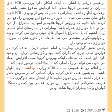
ابراهیمی دریانی با اشاره به اینکه امکان دارد بررسی PCR حلق
بیماران در تشخیص کرونا منفی، اما آزمایش مدفوع مثبت باشد یا
برعکس، اظهار داشت: بیمارانی داشتیم که پس از بهبودی، PCR ناحیه
حلق شان منفی می شد، اما هنوز در مدفوع این ویروس را دفع می
کردند. باید بدانیم که ویروس کرونا علاوه بر اسهال، استفراغ، دل درد
می تواند با خونریزی همراه باشد. بیمارانی در بیمارستان امام خمینی
(ره) داشتیم که با استفراغ یا اسهال های خونی رجوع می کردند و بعد
از کولونوسکوپی مشخص می شد ضایعات در کلون شان به صورت
خونریزی دهنده وجود دارد.
رئیس بخش گوارش بیمارستان امام خمینی (ره)، اضافه کرد: در
عوارض کبدی چیزی که نگران کننده بود و گزارشاتی درباره آن وجود
دارد، این است که به علت اینکه ویروس کرونا سبب افزایش انعقاد
می شود، می تواند در رگ اصلی کبد با ایجاد لخته، ترمبوز ایجاد کند.
بنابر اعلام روابط عمومی سامانه 4030 وزارت
بهداشت
، وی اظهار
داشت: به همین علت تلاش کردیم برای کسانی که در معرض خطر
بالا قرار داشتند، هپارین تجویز نماییم تا از انتشار لخته جلوگیری کند تا
عارضه خطرناکی ایجاد نشود. این موارد علائمی بود که در دستگاه
گوارش و کبد بیماران کرونا شاهد بودیم.
1399/03/20
21:11:03