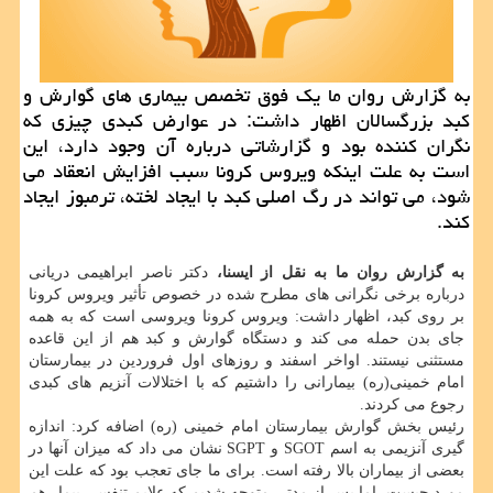
به گزارش روان ما یك فوق تخصص بیماری های گوارش و
كبد بزرگسالان اظهار داشت: در عوارض كبدی چیزی كه
نگران كننده بود و گزارشاتی درباره آن وجود دارد، این
است به علت اینكه ویروس كرونا سبب افزایش انعقاد می
شود، می تواند در رگ اصلی كبد با ایجاد لخته، ترمبوز ایجاد
كند.
به گزارش روان ما به نقل از ایسنا،
دکتر ناصر ابراهیمی دریانی
درباره برخی نگرانی های مطرح شده در خصوص تأثیر ویروس کرونا
بر روی کبد، اظهار داشت: ویروس کرونا ویروسی است که به همه
جای بدن حمله می کند و دستگاه گوارش و کبد هم از این قاعده
مستثنی نیستند. اواخر اسفند و روزهای اول فروردین در بیمارستان
امام خمینی(ره) بیمارانی را داشتیم که با اختلالات آنزیم های کبدی
رجوع می کردند.
رئیس بخش گوارش بیمارستان امام خمینی (ره) اضافه کرد: اندازه
گیری آنزیمی به اسم SGOT و SGPT نشان می داد که میزان آنها در
بعضی از بیماران بالا رفته است. برای ما جای تعجب بود که علت این
مورد چیست، اما پس از مدتی متوجه شدیم که علایم تنفسی بیمار هم