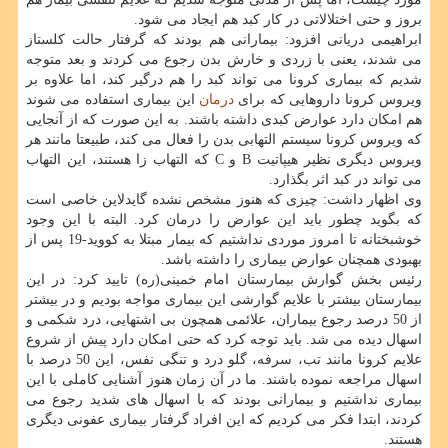
بروز و حتی اختلالاتی در کار کبد هم ایجاد می شود.
ابراهیمی دریانی افزود: بیمارانی هم بودند که گرفتار حالت کلستاز
می شدند، یعنی با زردی و خارش بدن رجوع می کردند و بعد متوجه
شدیم که بیماری کرونا می تواند کبد را هم درگیر کند، اما علاوه بر
ویروس کرونا داروهایی که برای
درمان
این بیماری استفاده می شوند
هم امکان دارد عوارض کبدی داشته باشند. به این صورت که از آنجایی
که ویروس کرونا سیستم التهابی بدن را فعال می کند، طبیعتا مانند هر
ویروس دیگری نظیر هیپاتیت B و C که التهاب زا هستند، این التهاب
می تواند در کبد اثر بگذارد.
وی اظهار داشت: چیزی که هنوز مشخص نشده گایدلاین خاصی است
که بگوید چطور باید این عوارض را درمان کرد. البته با این وجود
خوشبختانه تا امروز موردی نداشتیم که بیمار مبتلا به کووید-19 پس از
بهبودی همچنان عوارض بیماری را داشته باشد.
رئیس بخش گوارش بیمارستان امام خمینی(ره) تایید کرد: در این
بیمارستان بیشتر با علایم گوارشی این بیماری مواجه بودیم و در بیشتر
از 50 درصد رجوع بیماران، علائمی همچون بی اشتهایی، درد شکمی و
اسهال دیده می شد. باید توجه کرد که حتی امکان دارد پیش از شروع
علایم کرونا مانند تب، سرفه، گلو درد و تنگی نفس، این 50 درصد با
اسهال مراجعه نموده باشند. ما در آن زمان هنوز آشنایی کاملی با این
بیماری نداشتیم و بیمارانی بودند که با اسهال های شدید رجوع می
کردند، ابتدا فکر می کردیم که این افراد گرفتار بیماری عفونی دیگری
هستند.