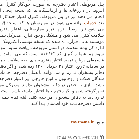
پنل مربوطه، اعتبار دفترچه به صورت خودکار کنترل 
افزود: در داروخانه ها و آزمایشگاه ها که نسخه پیچی ال
انجام می دهند نیز در پنل مربوطه، کنترل اعتبار خودکار 
بعد
خدمات
ارائه می شود. در بیمارستان ها که استحقاق 
می شود نیز بوسیله نرم افزار بیمارستانی، اعتبار دفترچ
سلامت کنترل می شود و مشکلی وجود ندارد. مدیرکل بیمه گ
موسسه هایی قرار داده شده که نسخه نویسی الکترونیک را 
اداره کل بیمه سلامت در استان مربوطه دریافت نمایند. 
سوم هم شماره گیری کد *۱۶۶۶#
قاسمعلی درباره تمدید اعتبار دفترچه های بیمه سلامت بیم
در سامانه تاریخ اعتبار ۳۱ 
دفاتر پیشخوان ندارند و می توانند با همان دفترچه، خدمات
باشد، نیازی به حضور در دفاتر پیشخوان ندارند. مدیرکل بیم
نظر گرفته شده و اگر دفترچه ها اعتبار نداشته باشد، اس
داشتن دفترچه بیمه خود اطمینان پیدا کنند.
منبع:
ravanema.ir
1399/04/04
17:44:36