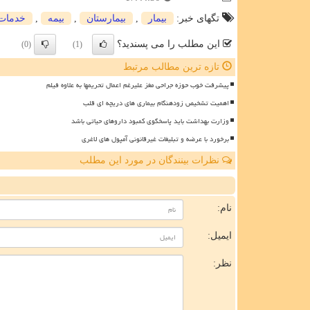
تگهای خبر:
بیمار
,
بیمارستان
,
بیمه
,
خدمات
این مطلب را می پسندید؟
(0)
(1)
تازه ترین مطالب مرتبط
پیشرفت خوب حوزه جراحی مغز علیرغم اعمال تحریمها به علاوه فیلم
اهمیت تشخیص زودهنگام بیماری های دریچه ای قلب
وزارت بهداشت باید پاسخگوی کمبود داروهای حیاتی باشد
برخورد با عرضه و تبلیغات غیرقانونی آمپول های لاغری
نظرات بینندگان در مورد این مطلب
ن
نام:
ایمیل:
نظر: