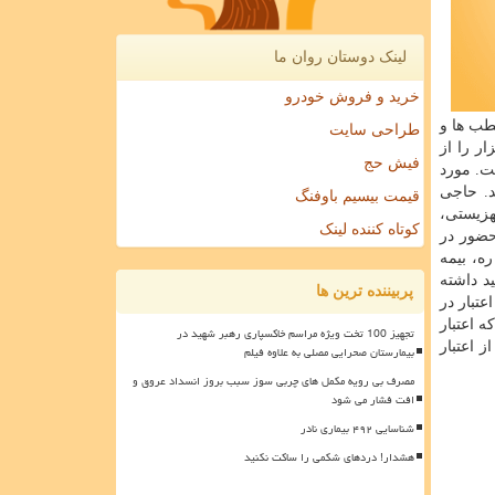
لینک دوستان روان ما
خرید و فروش خودرو
طب ها و
طراحی سایت
ر را از
فیش حج
ت. مورد
نند. حاجی
قیمت بیسیم باوفنگ
هزیستی،
کوتاه کننده لینک
به حضور در
ره، بیمه
 برگه سفید داشته
پربیننده ترین ها
عتبار در
 اعتبار
تجهیز 100 تخت ویژه مراسم خاکسپاری رهبر شهید در
شخوان مراجعه کنند. البته تمام بیمه شدگان سازمان بیمه سلامت می توانند با شماره گیری کد دستوری *۱۶۶۶# از اعتبار
بیمارستان صحرایی مصلی به علاوه فیلم
مصرف بی رویه مکمل های چربی سوز سبب بروز انسداد عروق و
افت فشار می شود
شناسایی ۴۹۲ بیماری نادر
هشدار! دردهای شکمی را ساکت نکنید