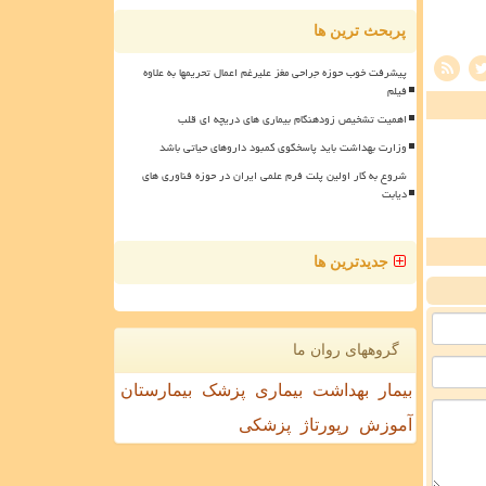
پربحث ترین ها
پیشرفت خوب حوزه جراحی مغز علیرغم اعمال تحریمها به علاوه
فیلم
اهمیت تشخیص زودهنگام بیماری های دریچه ای قلب
وزارت بهداشت باید پاسخگوی کمبود داروهای حیاتی باشد
شروع به کار اولین پلت فرم علمی ایران در حوزه فناوری های
دیابت
جدیدترین ها
گروههای روان ما
بیمار
بهداشت
بیماری
پزشک
بیمارستان
آموزش
رپورتاژ
پزشکی