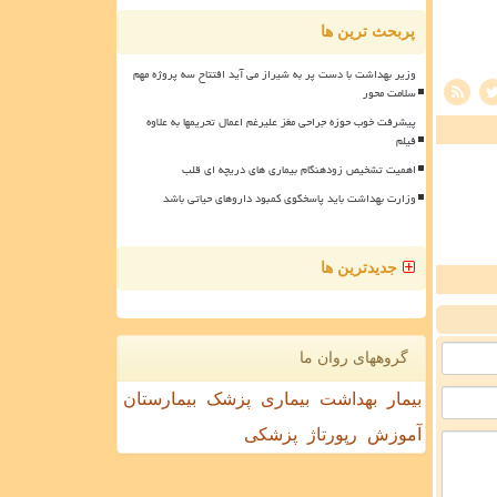
پربحث ترین ها
وزیر بهداشت با دست پر به شیراز می آید افتتاح سه پروژه مهم
سلامت محور
پیشرفت خوب حوزه جراحی مغز علیرغم اعمال تحریمها به علاوه
فیلم
اهمیت تشخیص زودهنگام بیماری های دریچه ای قلب
وزارت بهداشت باید پاسخگوی کمبود داروهای حیاتی باشد
جدیدترین ها
گروههای روان ما
بیمار
بهداشت
بیماری
پزشک
بیمارستان
آموزش
رپورتاژ
پزشکی