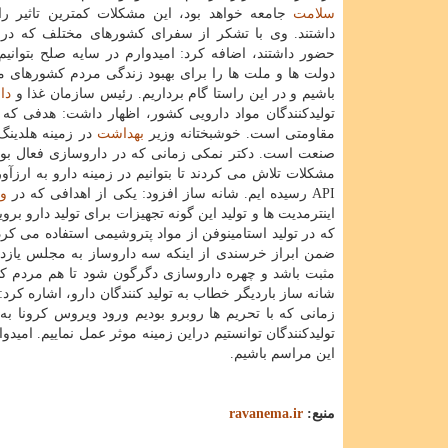
سلامت
جامعه خواهد بود، این مشکلات کمترین تاثیر ر
داشتند. وی با تشکر از سفرای کشورهای مختلف که در
حضور داشتند، اضافه کرد: امیدوارم در سایه صلح بتوانیم 
دولت ها و ملت ها را برای بهبود زندگی مردم کشورهای 
باشیم و در این راستا گام برداریم. رئیس سازمان غذا و
دا
تولیدکنندگان مواد دارویی کشور، اظهار داشت: هدفی که
مقاومتی است. خوشبختانه وزیر
بهداشت
در زمینه هلدینگ 
صنعت است. دکتر نمکی زمانی که در داروسازی فعال بودند د
مشکلات تلاش می کردند تا بتوانیم در زمینه دارو به ارز
API رسیده ایم. شانه ساز افزود: یکی از اهدافی که در
و
اینترمدیت ها و تولید این گونه تجهیزات برای تولید دارو بر
که در تولید استامینوفن از مواد پتروشیمی استفاده می کر
ضمن ابراز خرسندی از اینکه سه داروساز به مجلس یازدهم را
مثبت باشد و چهره داروسازی دگرگون شود تا هم مردم کشور
شانه ساز باردیگر خطاب به تولید کنندگان دارو، اشاره کرد
زمانی که با تحریم ها روبرو بودیم ورود ویروس کرونا ب
تولیدکنندگان توانستیم دراین زمینه موثر عمل نماییم. ا
این مراسم باشیم.
منبع:
ravanema.ir