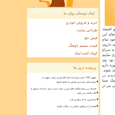
لینک دوستان روان ما
خرید و فروش خودرو
 اقتصاد
طراحی سایت
قای این
فیش حج
ود تمام
د داروی
قیمت بیسیم باوفنگ
به سراغ
کوتاه کننده لینک
ی نماییم
بود. وی
زه دارو
پربیننده ترین ها
د شوند.
دند. در
تجهیز 100 تخت ویژه مراسم خاکسپاری رهبر شهید در
کمک شما
بیمارستان صحرایی مصلی به علاوه فیلم
 نیز در
مصرف بی رویه مکمل های چربی سوز سبب بروز انسداد عروق و
افت فشار می شود
شناسایی ۴۹۲ بیماری نادر
هشدار! دردهای شکمی را ساکت نکنید