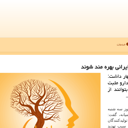
خدمات
یرانی بهره مند شوند
هار داشت:
دارو مثبت
وانند از
.
وز سه شنبه
یانه، گفت:
لیدکنندگان
 سبب تهدید