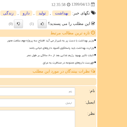
1399/04/13
12:35:58
تگهای خبر:
بهداشت
,
تولید
,
دارو
,
زندگی
این مطلب را می پسندید؟
(0)
(1)
تازه ترین مطالب مرتبط
وزیر بهداشت با دست پر به شیراز می آید افتتاح سه پروژه مهم سلامت محور
وزارت بهداشت باید پاسخگوی کمبود داروهای حیاتی باشد
اثبات تأثیر بهبود رژیم غذایی بعد از ۴۰ سالگی بر طول عمر
فهرست داروهای ممنوعه در مسافرت به عراق
نظرات بینندگان در مورد این مطلب
ن
نام:
ایمیل:
نظر: