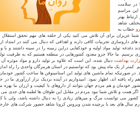
ا در سلامت
 این مراسم
ارتباط بهتر
مختلف شاهد
رو
خطاب به
 شما عزیزان برای آن تلاش می کنید یکی از حلقه های مهم تحقق استقلال و
های داروسازی تجربیات کافی دارند و اهدافی که دنبال می کنند در امتداد ارت
غدغه تولید مواد اولیه و خودکفایی دراین زمینه را در سینه داشتند و با وج
آوری برسیم. ما حالا جزو معدود کشورهایی در منطقه هستیم که به ظرفیت تولی
زارت بهداشت
دنبال شده، این است که علاوه بر تولید دارو و مواد موثره آن 
ویم. کمتر از یک ماه پیش بود که توانستیم در استان هرمزگان واحدی را راه انداز
د. در صورتیکه تمام ماشین های تولید این استامینوفن ها ساخت کشور خودمان 
ه یافته اند، اظهار نمود: امیدواریم در آینده نزدیک تراز ارزآوری ما در حو
 خودمان و هم مردم جهان بتوانند از داروهای با کیفیت و ارزان ما بهره من
: اگر همت و تلاش شما نبود مردم در مقابل این طوفان ها لطمه های جدی می دی
ه کشور می توانست مرگ و میرهای زیادی را به دنبال داشته باشد، ولی با 
میدوارم سال های بعد با برچیده شدن ویروس کرونا شاهد حضور شرکت های خارجی