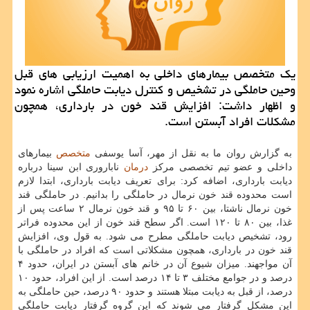
یك متخصص بیمارهای داخلی به اهمیت ارزیابی های قبل
وحین حاملگی در تشخیص و كنترل دیابت حاملگی اشاره نمود
و اظهار داشت: افزایش قند خون در بارداری، همچون
مشكلات افراد آبستن است.
به گزارش روان ما به نقل از مهر، آسا یوسفی
متخصص
بیمارهای
داخلی و عضو تیم تخصصی مرکز
درمان
ناباروری ابن سینا درباره
دیابت بارداری، اضافه کرد: برای تعریف دیابت بارداری، ابتدا لازم
است محدوده قند خون نرمال در حاملگی را بدانیم. در حاملگی قند
خون نرمال ناشتا، بین ۶۰ تا ۹۵ و قند خون نرمال ۲ ساعت پس از
غذا، بین ۸۰ تا ۱۲۰ است. اگر سطح قند خون از این محدوده فراتر
رود، تشخیص دیابت حاملگی مطرح می شود. به قول وی، افزایش
قند خون در بارداری، همچون مشکلاتی است که افراد در حاملگی با
آن مواجهند. میزان شیوع آن در خانم های آبستن در ایران، حدود ۴
درصد و در جوامع مختلف ۳ تا ۱۴ درصد است. از این افراد، حدود ۱۰
درصد، از قبل به دیابت مبتلا هستند و حدود ۹۰ درصد، حین حاملگی به
این مشکل گرفتار می شوند که این گروه گرفتار دیابت حاملگی