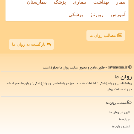
بیمار
بهداشت
بیماری
پزشک
بیمارستان
آموزش
رپورتاژ
پزشکی
مطالب روان ما
بازگشت به روان ما
ravanema.ir - حقوق مادی و معنوی سایت روان ما محفوظ است
روان ما
روانشناسی و روانپزشکی : اطلاعات مفید در حوزه روانشناسی و روانپزشکی : روان ما، همراه شما
در راه سلامت روان
صفحات روان ما
آگهی در روان ما
درباره ما
آرشیو روان ما