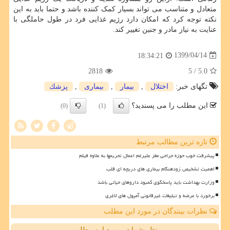
متعادل و متناسب می تواند بسیار کمک کننده باشد و حتما باید به این
نکته توجه کرد که امکان دارد رژیم غذایی فرد در طول حاملگی با
عنایت به نیاز مادر و جنین تغییر کند.
1399/04/14
18:34:21
2818
/ 5
5.0
تگهای خبر:
اختلال
,
بیمار
,
بیماری
,
پزشك
این مطلب را می پسندید؟
(0)
(1)
تازه ترین مطالب مرتبط
پیشرفت خوب حوزه جراحی مغز علیرغم اعمال تحریمها به علاوه فیلم
اهمیت تشخیص زودهنگام بیماری های دریچه ای قلب
وزارت بهداشت باید پاسخگوی کمبود داروهای حیاتی باشد
برخورد با عرضه و تبلیغات غیرقانونی آمپول های لاغری
نظرات بینندگان در مورد این مطلب
نظر شما در مورد این مطلب