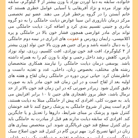
خانواده، سابقه به دنیا آوردن نوزاد با وزن بیشتر از ۴ کیلوگرم، سابقه
تولد نوزاد مرده و نژاد آفریقایی یا آسیایی عوامل خطری هستند که
خانم آبستن را در گروه پرخطر قرار می دهند. عضو تیم تخصصی
مرکز درمان ناباروری ابن سینا عوارض دیابت حاملگی را به دو گروه
مادری و جنینی تقسیم بندی کرد و اضافه کرد: دیابت حاملگی می
تواند برای مادر عوارضی همچون فشار خون بالا در حاملگی و پره
اکلامپسی، زایمان زودرس و
عفونت
های ادراری در نیمه دوم حاملگی
را به دنبال داشته باشد و برای جنین هم وزن بالا حین تولد (وزن بیشتر
از ۴ کیلوگرم)، افت قند خون نوزادی، افت کلسیم، زردی، تولد نوزاد
نارس، کاهش رشد داخل رحمی و تولد با وزن کم را به همراه داشته
باشد. یوسفی درمان دیابت حاملگی را نیازمند همکاری متخصصان
رشته های مختلف، بخصوص زنان، داخلی، غدد و تغذیه دانست و
خاطرنشان کرد: حیاتی ترین دوره در حاملگی زمان لقاح و هفته های
اولیه بعد از لقاح است و در این زمان قند خون مادر باید به صورت
دقیق کنترل شود. زیرادر صورتی که در این زمان قند خون بالاتر از حد
نرمال باشد، خطر بروز ناهنجاری های جنین تا ۱۰ برابر افزایش می
یابد. به صورت کلی، افرادی که پیش از حاملگی مبتلا به دیابت هستند،
لازم است پیش از شروع حاملگی به پزشک رجوع کنند تا قند خونشان
کنترل شود و پزشک بر مبنای شرایط، داروها را تعدیل و یا جایگزین
کند. افرادی که سابقه دیابت ندارند هم قبل از مبادرت به حاملگی باید
برای کنترل سطح قند خون غربالگری شوند. این متخصص بیماری های
زنان در انتها تصریح کرد: مهم ترین گام در کنترل قند خون اصلاح سبک
زندگی است. ازاین رو مشاوره تغذیه و دریافت یک رژیم غذایی