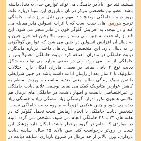
هستند. قند خون بالا در حاملگی می تواند عوارض جدی به دنبال داشته
باشد. عضو تیم تخصصی مرکز درمان ناباروری ابن سینا درباره علت
بروز دیابت حاملگی توضیح داد: مهم ترین دلیل بروز دیابت حاملگی
ترشح
هورمون
های جفت است که با اثرات انسولین مادر مقابله می
کند و در نتیجه، به افزایش گلوگز خون در مادر منجر می شود. این
قند از راه جفت به جنین می رسد و سبب بالا رفتن قند خون جنین و
به دنبال آن افزایش انسولین در جنین می شود که عوارض گوناگونی
را به دنبال دارد. این متخصص بیماری های داخلی درباره ماندگاری
دیابت حاملگی در مادران، اضافه کرد: دیابت حاملگی معمولاً پس از
حاملگی از بین می رود، ولی در بعضی موارد می تواند به شکل
دیابت نوع ۲ باقی بماند. در بعضی مادران امکان دارد اختلالات
متابولیک تا ۳ سال بعد از زایمان ادامه داشته باشد. در چنین شرایطی
داشتن سبک زندگی سالم، یعنی تغذیه مناسب و
ورزش
منظم به
کاهش عوارض متابولیک کمک می نماید. یوسفی علایم دیابت حاملگی
را غیراختصاصی دانست و اظهار داشت: در حاملگی های نرمال هم
علائمی همچون تکرر ادرار، گرسنگی زیاد، تشنگی زیاد و خستگی زیاد
دیده می شود و چنین علائمی لزوماً به مفهوم دیابت حاملگی نیست.
تشخیص دیابت حاملگی با انجام آزمایش تست تحمل گلوکز که در
هفته های ۲۴ تا ۲۸ حاملگی انجام می شود، مشخص می گردد. البته
در مواردی که خانم در گروه پرخطر باشد، امکان دارد پزشک این
تست را زودتر درخواست کند. سن بالای ۲۵ سال، سابقه دیابت
بارداری، وزن بالاتر از حد نرمال در شروع بارداری، سابقه دیابت در