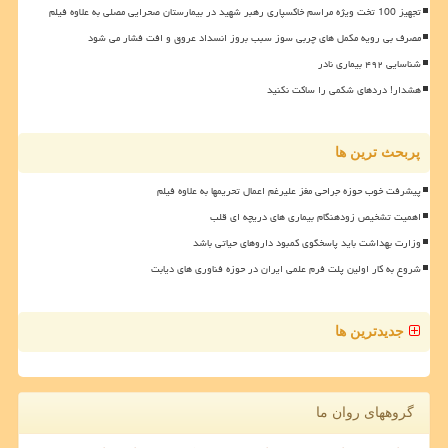
تجهیز 100 تخت ویژه مراسم خاکسپاری رهبر شهید در بیمارستان صحرایی مصلی به علاوه فیلم
مصرف بی رویه مکمل های چربی سوز سبب بروز انسداد عروق و افت فشار می شود
شناسایی ۴۹۲ بیماری نادر
هشدار! دردهای شکمی را ساکت نکنید
پربحث ترین ها
پیشرفت خوب حوزه جراحی مغز علیرغم اعمال تحریمها به علاوه فیلم
اهمیت تشخیص زودهنگام بیماری های دریچه ای قلب
وزارت بهداشت باید پاسخگوی کمبود داروهای حیاتی باشد
شروع به کار اولین پلت فرم علمی ایران در حوزه فناوری های دیابت
جدیدترین ها
گروههای روان ما