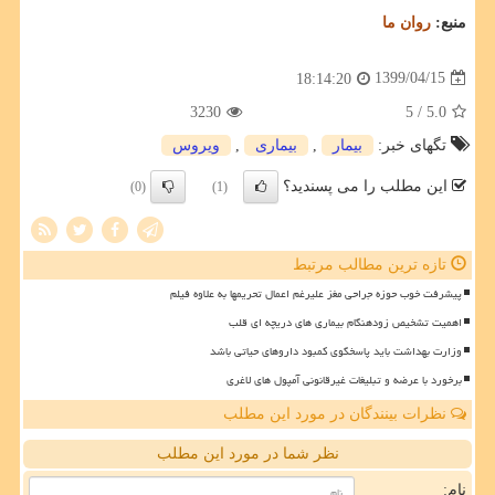
منبع:
روان ما
1399/04/15
18:14:20
3230
/ 5
5.0
تگهای خبر:
بیمار
,
بیماری
,
ویروس
این مطلب را می پسندید؟
(0)
(1)
تازه ترین مطالب مرتبط
پیشرفت خوب حوزه جراحی مغز علیرغم اعمال تحریمها به علاوه فیلم
اهمیت تشخیص زودهنگام بیماری های دریچه ای قلب
وزارت بهداشت باید پاسخگوی کمبود داروهای حیاتی باشد
برخورد با عرضه و تبلیغات غیرقانونی آمپول های لاغری
نظرات بینندگان در مورد این مطلب
نظر شما در مورد این مطلب
نام: