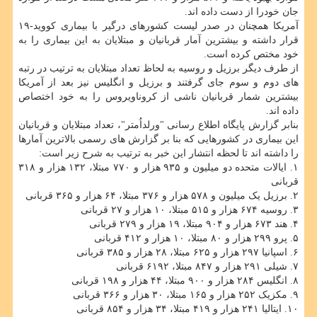
جان خودرا از دست داده اند.
آمریکا همچنان در صدر لیست کشورهای درگیر با بیماری کووید-۱۹
قرار داشته و بیشترین آمار قربانیان و مبتلایان به این بیماری را به
خود مختص کرده است.
از طرف دیگر برزیل و روسیه به لحاظ تعداد مبتلایان به ترتیب در رتبه
های دوم و سوم جای گرفتند و برزیل و انگلیس نیز بعد از آمریکا
بیشترین شمار قربانیان ناشی از کروناویروس را به خود اختصاص
داده اند.
بنابر گزارش پایگاه اطلاع رسانی "ورلداُمتر"، تعداد مبتلایان و قربانیان
این بیماری در کشورهایی که بنا بر گزارش های رسمی بالاترین آمارها
را داشته اند تا لحظه انتشار این خبر به ترتیب به شرح زیر است:
۱. ایالات متحده دو میلیون و ۹۳۵ هزار و ۷۷۰ مبتلا، ۱۳۲ هزار و ۳۱۸
قربانی
۲. برزیل یک میلیون و ۵۷۸ هزار و ۳۷۶ مبتلا، ۶۴ هزار و ۳۶۵ قربانی
۳. روسیه ۶۷۴ هزار و ۵۱۵ مبتلا، ۱۰ هزار و ۲۷ قربانی
۴. هند ۶۷۳ هزار و ۹۰۴ مبتلا، ۱۹ هزار و ۲۷۹ قربانی
۵. پرو ۲۹۹ هزار و ۸۰ مبتلا، ۱۰ هزار و ۴۱۲ قربانی
۶. اسپانیا ۲۹۷ هزار و ۶۲۵ مبتلا، ۲۸ هزار و ۳۸۵ قربانی
۷. شیلی ۲۹۱ هزار و ۸۴۷ مبتلا، ۶۱۹۲ قربانی
۸. انگلیس ۲۸۴ هزار و ۹۰۰ مبتلا، ۴۴ هزار و ۱۹۸ قربانی
۹. مکزیک ۲۵۲ هزار و ۱۶۵ مبتلا، ۳۰ هزار و ۳۶۶ قربانی
۱۰. ایتالیا ۲۴۱ هزار و ۴۱۹ مبتلا، ۳۴ هزار و ۸۵۴ قربانی