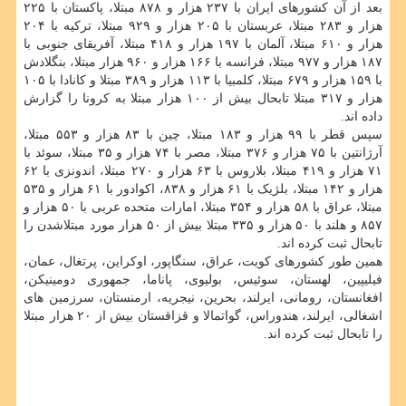
بعد از آن کشورهای ایران با ۲۳۷ هزار و ۸۷۸ مبتلا، پاکستان با ۲۲۵
هزار و ۲۸۳ مبتلا، عربستان با ۲۰۵ هزار و ۹۲۹ مبتلا، ترکیه با ۲۰۴
هزار و ۶۱۰ مبتلا، آلمان با ۱۹۷ هزار و ۴۱۸ مبتلا، آفریقای جنوبی با
۱۸۷ هزار و ۹۷۷ مبتلا، فرانسه با ۱۶۶ هزار و ۹۶۰ هزار مبتلا، بنگلادش
با ۱۵۹ هزار و ۶۷۹ مبتلا، کلمبیا با ۱۱۳ هزار و ۳۸۹ مبتلا و کانادا با ۱۰۵
هزار و ۳۱۷ مبتلا تابحال بیش از ۱۰۰ هزار مبتلا به کرونا را گزارش
داده اند.
سپس قطر با ۹۹ هزار و ۱۸۳ مبتلا، چین با ۸۳ هزار و ۵۵۳ مبتلا،
آرژانتین با ۷۵ هزار و ۳۷۶ مبتلا، مصر با ۷۴ هزار و ۳۵ مبتلا، سوئد با
۷۱ هزار و ۴۱۹ مبتلا، بلاروس با ۶۳ هزار و ۲۷۰ مبتلا، اندونزی با ۶۲
هزار و ۱۴۲ مبتلا، بلژیک با ۶۱ هزار و ۸۳۸، اکوادور با ۶۱ هزار و ۵۳۵
مبتلا، عراق با ۵۸ هزار و ۳۵۴ مبتلا، امارات متحده عربی با ۵۰ هزار و
۸۵۷ و هلند با ۵۰ هزار و ۳۳۵ مبتلا بیش از ۵۰ هزار مورد مبتلاشدن را
تابحال ثبت کرده اند.
همین طور کشورهای کویت، عراق، سنگاپور، اوکراین، پرتغال، عمان،
فیلیپین، لهستان، سوئیس، بولیوی، پاناما، جمهوری دومینیکن،
افغانستان، رومانی، ایرلند، بحرین، نیجریه، ارمنستان، سرزمین های
اشغالی، ایرلند، هندوراس، گواتمالا و قزاقستان بیش از ۲۰ هزار مبتلا
را تابحال ثبت کرده اند.