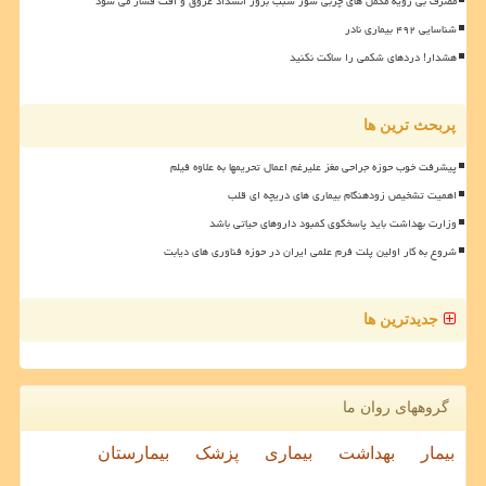
مصرف بی رویه مکمل های چربی سوز سبب بروز انسداد عروق و افت فشار می شود
شناسایی ۴۹۲ بیماری نادر
هشدار! دردهای شکمی را ساکت نکنید
پربحث ترین ها
پیشرفت خوب حوزه جراحی مغز علیرغم اعمال تحریمها به علاوه فیلم
اهمیت تشخیص زودهنگام بیماری های دریچه ای قلب
وزارت بهداشت باید پاسخگوی کمبود داروهای حیاتی باشد
شروع به کار اولین پلت فرم علمی ایران در حوزه فناوری های دیابت
جدیدترین ها
گروههای روان ما
بیمار
بهداشت
بیماری
پزشک
بیمارستان