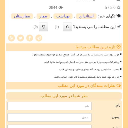
2844
/ 5
5.0
تگهای خبر:
استاندارد
,
بهداشت
,
بیمار
,
بیمارستان
این مطلب را می پسندید؟
(0)
(1)
تازه ترین مطالب مرتبط
وزیر بهداشت با دست پر به شیراز می آید افتتاح سه پروژه مهم سلامت محور
پیشرفت خوب حوزه جراحی مغز علیرغم اعمال تحریمها به علاوه فیلم
اهمیت تشخیص زودهنگام بیماری های دریچه ای قلب
وزارت بهداشت باید پاسخگوی کمبود داروهای حیاتی باشد
نظرات بینندگان در مورد این مطلب
نظر شما در مورد این مطلب
نام:
ایمیل: