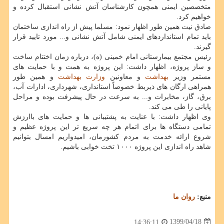
متخصصین ایمنی همچون کارشناسان آتش نشانی استقبال کرده و
خواهیم کرد.
صادق نیت همین طور اظهار نمود: مسلما پیش از راه اندازی ساختمان
باید تمام استانداردهای ایمنی شامل آتش نشانی و... مورد تایید قرار
گیرند.
رئیس مجتمع بیمارستانی امام خمینی (ه)، درباره زمان اختتام ساخت
و ساز پروژه، اظهار داشت: این پروژه به همت و با حمایت های
مستمر وزیر
بهداشت
و معاونین
وزارت بهداشت
و همین طور
همراهی ارگان های ذیربط خصوصاً استانداری، شهرداری، ادارات آب،
برق، گاز، مخابرات و... به سرعت در حال پیشرفت بوده و مراحل
پایانی را طی می کند.
وی اظهار داشت: با عنایت به پشتیبانی ها و حمایت های باارزش
تمامی دستگاه ها برای اتمام هر چه سریع تر این پروژه عظیم و
شروع ارائه خدمت به مردم کشورمان، امیدواریم امسال بتوانیم
شاهد راه اندازی این پروژه ۱۰۰۰ تخت خوابی باشیم.
منبع:
روان ما
1399/04/18
14:36:11