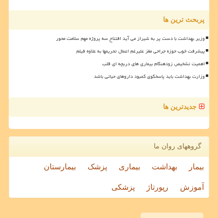
پربحث ترین ها
وزیر بهداشت با دست پر به شیراز می آید افتتاح سه پروژه مهم سلامت محور
پیشرفت خوب حوزه جراحی مغز علیرغم اعمال تحریمها به علاوه فیلم
اهمیت تشخیص زودهنگام بیماری های دریچه ای قلب
وزارت بهداشت باید پاسخگوی کمبود داروهای حیاتی باشد
جدیدترین ها
گروههای روان ما
بیمار
بهداشت
بیماری
پزشک
بیمارستان
آموزش
رپورتاژ
پزشکی