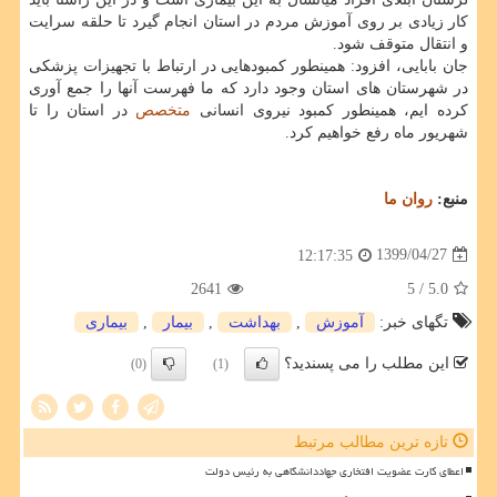
کار زیادی بر روی آموزش مردم در استان انجام گیرد تا حلقه سرایت
و انتقال متوقف شود.
جان بابایی، افزود: همینطور کمبودهایی در ارتباط با تجهیزات پزشکی
در شهرستان های استان وجود دارد که ما فهرست آنها را جمع آوری
کرده ایم، همینطور کمبود نیروی انسانی
متخصص
در استان را تا
شهریور ماه رفع خواهیم کرد.
منبع:
روان ما
1399/04/27
12:17:35
2641
/ 5
5.0
تگهای خبر:
آموزش
,
بهداشت
,
بیمار
,
بیماری
این مطلب را می پسندید؟
(0)
(1)
تازه ترین مطالب مرتبط
اعطای کارت عضویت افتخاری جهاددانشگاهی به رئیس دولت