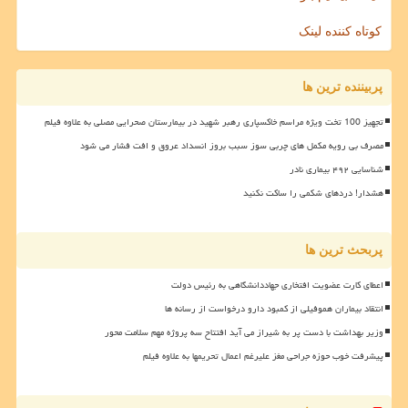
کوتاه کننده لینک
پربیننده ترین ها
تجهیز 100 تخت ویژه مراسم خاکسپاری رهبر شهید در بیمارستان صحرایی مصلی به علاوه فیلم
مصرف بی رویه مکمل های چربی سوز سبب بروز انسداد عروق و افت فشار می شود
شناسایی ۴۹۲ بیماری نادر
هشدار! دردهای شکمی را ساکت نکنید
پربحث ترین ها
اعطای کارت عضویت افتخاری جهاددانشگاهی به رئیس دولت
انتقاد بیماران هموفیلی از کمبود دارو درخواست از رسانه ها
وزیر بهداشت با دست پر به شیراز می آید افتتاح سه پروژه مهم سلامت محور
پیشرفت خوب حوزه جراحی مغز علیرغم اعمال تحریمها به علاوه فیلم