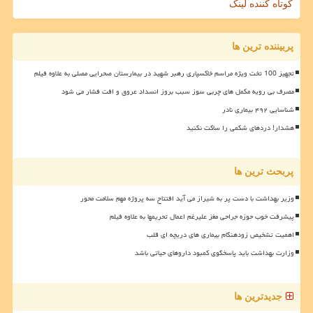
کوتاه کننده لینک
پربیننده ترین ها
تجهیز 100 تخت ویژه مراسم خاکسپاری رهبر شهید در بیمارستان صحرایی مصلی به علاوه فیلم
مصرف بی رویه مکمل های چربی سوز سبب بروز انسداد عروق و افت فشار می شود
شناسایی ۴۹۲ بیماری نادر
هشدار! دردهای شکمی را ساکت نکنید
پربحث ترین ها
وزیر بهداشت با دست پر به شیراز می آید افتتاح سه پروژه مهم سلامت محور
پیشرفت خوب حوزه جراحی مغز علیرغم اعمال تحریمها به علاوه فیلم
اهمیت تشخیص زودهنگام بیماری های دریچه ای قلب
وزارت بهداشت باید پاسخگوی کمبود داروهای حیاتی باشد
جدیدترین ها