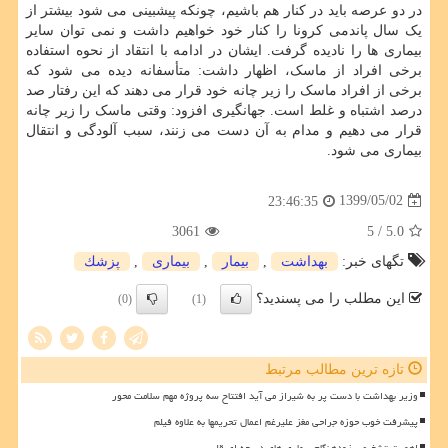
در دو عرصه باید در کنار هم باشیم، چونکه پیشبینی می شود بیشتر از
یک سال پاندمی کرونا را کنار خود خواهیم داشت و نمی توان سایر
بیماری ها را نادیده گرفت. ایشان در ادامه با انتقاد از نحوه استفاده
برخی افراد از ماسک، اظهار داشت: متأسفانه دیده می شود که
برخی از افراد ماسک را زیر چانه خود قرار می دهند که این رفتار صد
درصد اشتباه و غلط است. جهانگیری افزود: وقتی ماسک را زیر چانه
قرار می دهیم و مدام به آن دست می زنند، سبب آلودگی و انتقال
بیماری می شود.
1399/05/02
23:46:35
3061
/ 5
5.0
تگهای خبر:
بهداشت
,
بیمار
,
بیماری
,
پزشك
این مطلب را می پسندید؟
(0)
(1)
تازه ترین مطالب مرتبط
وزیر بهداشت با دست پر به شیراز می آید افتتاح سه پروژه مهم سلامت محور
پیشرفت خوب حوزه جراحی مغز علیرغم اعمال تحریمها به علاوه فیلم
اهمیت تشخیص زودهنگام بیماری های دریچه ای قلب