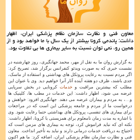
معاون فنی و نظارت سازمان نظام پزشكی ایران، اظهار
داشت: پاندمی كرونا بیشتر از یك سال با ما خواهد بود و از
همین رو، نمی توان نسبت به سایر بیماری ها بی تفاوت بود.
به گزارش روان ما به نقل از مهر، محمد جهانگیری، روز چهارشنبه در
نشست خبری که به صورت ویدئو کنفرانس برگزار شد، تصریح کرد:
اگر مردم نسبت به رعایت پروتکل های بهداشتی و استفاده از ماسک،
جدی باشند، ظرف دو هفته آینده آثار آنرا خواهیم دید. وی با عنوان این
مطلب که بیشترین مراقبت و
خدمات
کرونایی در بخش سرپایی
عرضه می شود، اظهار داشت: این خدمات در مطب ها، کلینیک ها
و…، به مردم و بیماران عرضه می دهند. جهانگیری افزود: خواهش و
درخواست ما از مردم و جامعه پزشکی این است که در مراجعات
برای بیماری های تنفسی، پروتکل های بهداشتی حتما رعایت شود. وی
با اشاره به مدت زمان نامعلوم برای همزیستی با کرونا، اظهار داشت:
نکته ای که نباید فراموش کرد، توجه به بیماری های مزمن است که
احتیاج به دریافت خدمات درمانی دارند و نباید به تأخیر انداخت. معاون
فنی و نظارت سازمان نظام پزشکی ایران، اضافه کرد: ما هم اکنون