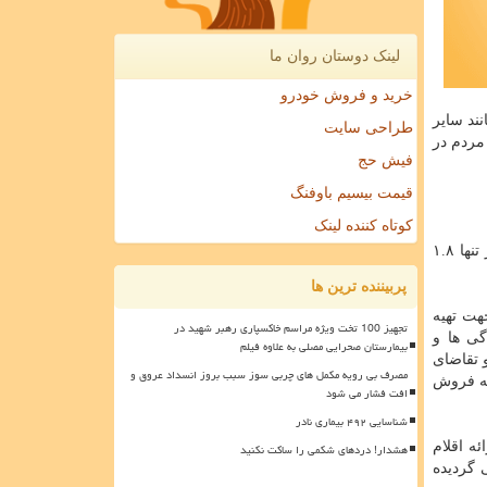
لینک دوستان روان ما
خرید و فروش خودرو
ند سایر
طراحی سایت
 مردم در
فیش حج
قیمت بیسیم باوفنگ
کوتاه کننده لینک
بنا به گزارش های اعلامی از طرف وزیر محترم صمت، روزانه حدود ۱۰ میلیون ماسک صنعتی در کشور تولید می گردد که از این مقدار تنها ۱.۸
پربیننده ترین ها
هت تهیه
تجهیز 100 تخت ویژه مراسم خاکسپاری رهبر شهید در
گی ها و
بیمارستان صحرایی مصلی به علاوه فیلم
 تقاضای
مصرف بی رویه مکمل های چربی سوز سبب بروز انسداد عروق و
به فروش
افت فشار می شود
شناسایی ۴۹۲ بیماری نادر
ه اقلام
هشدار! دردهای شکمی را ساکت نکنید
 گردیده