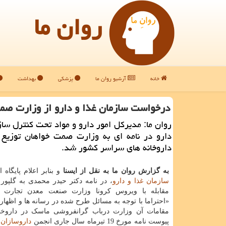
روان ما
خانه
آرشیو روان ما
پزشکی
بهداشت
درخواست سازمان غذا و دارو از وزارت صمت
روان ما: مدیركل امور دارو و مواد تحت كنترل ساز
دارو در نامه ای به وزارت صمت خواهان توزیع
داروخانه های سراسر كشور شد.
به گزارش روان ما به نقل از ایسنا
و بنابر اعلام پایگاه 
سازمان غذا و دارو
، در نامه دکتر حیدر محمدی به گلپور 
مقابله با ویروس کرونا وزارت صنعت معدن تجارت 
«احتراما با توجه به مسائل طرح شده در رسانه ها و اظها
مقامات آن وزارت درباب گرانفروشی ماسک در داروخا
پیوست نامه مورخ 19 تیرماه سال جاری انجمن
داروسازان
ا