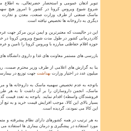
تنویر اذهان عمومی و استحضار حضرتعالی، به اطلاع م
شروع شیوع ویروس کرونا در کشور تا امروز هیچ سهمی
ماسک صنعتی از طرف وزارت صنعت، معدن و تجارت و
دیگری به داروخانه ها تخصیص نیافته است.
این در حالیست که معتبرترین و ایمن ترین مرکز جهت عرضه ا
کادردرمانی کشور در طول مدت شیوع ویروس کرونا در خط
حوزه اقلام حفاظتی مبارزه با ویروس کرونا را تامین و عرضه
بازرسی های مستمر معاونت های غذا و داروی دانشگاه های
میلیون عدد در اختیار وزارت
بهداشت
جهت توزیع در بیمارستا
باتوجه به عدم تخصیص سهمیه ماسک به داروخانه ها و مرا
ماسک، انجمن داروسازان را بر آن داشت تا به هر طری
فروشندگان واسطه) اقدام نمایند. باتوجه به تعدد قیمت 
بسیار بالای این کالا، موجب افزایش قیمت خرید و به تبع
این کالا می نمودند، گردیده است.
به هر ترتیب در همه کشورهای دارای نظام پیشرفته و متمر
مورد استفاده در پیشگیری و درمان بیماری ها استفاده می