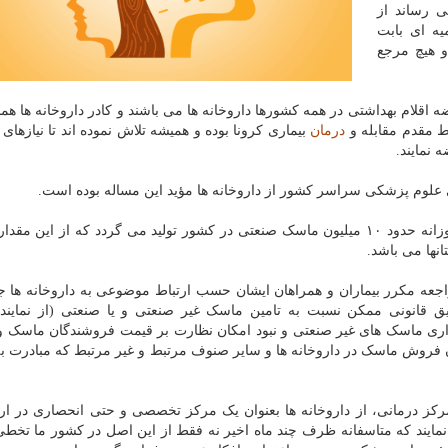
ی رساند از
ه ای بابت
 هیچ مرجع
قلام بهداشتی در همه کشورها داروخانه ها می باشند و کادر داروخانه ها همان
 مقدم مقابله و
درمان
بیماری کرونا بوده و همیشه تلاش نموده اند تا نیازهای
 نمایند.
 علوم پزشکی سراسر کشور از داروخانه ها مؤید این مساله بوده است.
نها می باشد.
جعه مکرر بیماران و همراهان ایشان حسب ارتباط موضوعی به داروخانه ها ج
ق قانونی ممکن نسبت به تامین ماسک غیر صنعتی و یا صنعتی (از نمایند
گذاری ماسک های غیر صنعتی و نبود امکان نظارت بر قیمت فروشندگان ماسک و
 آن فروش ماسک در داروخانه ها و سایر صنوف مرتبط و غیر مرتبط که مبادرت 
کز درمانی، از داروخانه ها بعنوان یک مرکز تخصصی و حتی انحصاری در ارائ
 نمایند که متاسفانه ظرف چند ماه اخیر نه فقط از این اصل در کشور ما تخطی