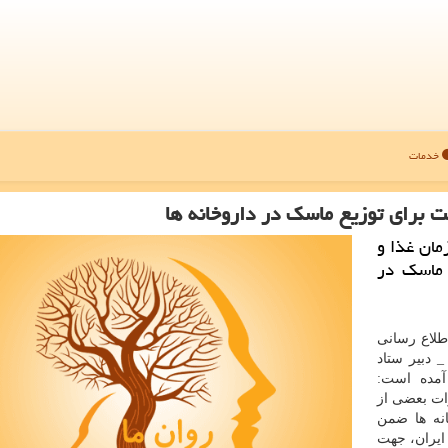
خدمات
 برای توزیع ماسك در داروخانه ها
مان غذا و
 ماسك در
اطلاع رسانی
_ دبیر ستاد
آمده است:
رات بعضی از
نه ها ضمن
یران، جهت