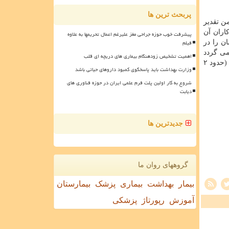
پربحث ترین ها
ن تقدیر
اران آن
پیشرفت خوب حوزه جراحی مغز علیرغم اعمال تحریمها به علاوه
فیلم
ن را در
می گردد
اهمیت تشخیص زودهنگام بیماری های دریچه ای قلب
بمنظور کنترل قیمت ماسک و دسترسی سریع تر و امن تر عموم مردم عزیز به ماسک با کیفیت، قسمتی از سهمیه تولیدی ماسک صنعتی (حدود ۲
وزارت بهداشت باید پاسخگوی کمبود داروهای حیاتی باشد
شروع به کار اولین پلت فرم علمی ایران در حوزه فناوری های
دیابت
جدیدترین ها
گروههای روان ما
بیمار
بهداشت
بیماری
پزشک
بیمارستان
آموزش
رپورتاژ
پزشکی