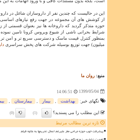
است، بلکه بدون مستندات کافی و با ورود اتهامات به ای
این در حالیست که چندین نفر از داروسازان شاغل در داروخ
از کوشش های آن مجموعه در جهت رفع نیازهای اساسی مر
حوزه متذکر گردید که داروخانه ها نیز بعنوان قسمتی از ز
شرایط بحرانی ناشی از شیوع ویروس کرونا تامین نموده 
میلیون) جهت توزیع بوسیله شرکت های پخش سراسری
دار
منبع:
روان ما
1399/05/04
14:06:51
تگهای خبر:
بهداشت
,
بیمار
,
بیمارستان
,
بیم
این مطلب را می پسندید؟
(0)
(1)
تازه ترین مطالب مرتبط
پیشرفت خوب حوزه جراحی مغز علیرغم اعمال تحریمها به علاوه فیلم
اهمیت تشخیص زودهنگام بیماری های دریچه ای قلب