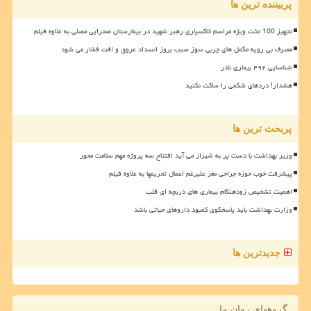
پربیننده ترین ها
تجهیز 100 تخت ویژه مراسم خاکسپاری رهبر شهید در بیمارستان صحرایی مصلی به علاوه فیلم
مصرف بی رویه مکمل های چربی سوز سبب بروز انسداد عروق و افت فشار می شود
شناسایی ۴۹۲ بیماری نادر
هشدار! دردهای شکمی را ساکت نکنید
پربحث ترین ها
وزیر بهداشت با دست پر به شیراز می آید افتتاح سه پروژه مهم سلامت محور
پیشرفت خوب حوزه جراحی مغز علیرغم اعمال تحریمها به علاوه فیلم
اهمیت تشخیص زودهنگام بیماری های دریچه ای قلب
وزارت بهداشت باید پاسخگوی کمبود داروهای حیاتی باشد
جدیدترین ها
گروههای روان ما