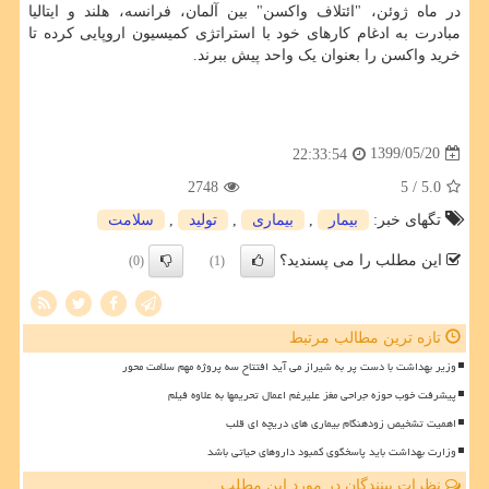
در ماه ژوئن، "ائتلاف واکسن" بین آلمان، فرانسه، هلند و ایتالیا
مبادرت به ادغام کارهای خود با استراتژی کمیسیون اروپایی کرده تا
خرید واکسن را بعنوان یک واحد پیش ببرند.
1399/05/20
22:33:54
2748
/ 5
5.0
تگهای خبر:
بیمار
,
بیماری
,
تولید
,
سلامت
این مطلب را می پسندید؟
(0)
(1)
تازه ترین مطالب مرتبط
وزیر بهداشت با دست پر به شیراز می آید افتتاح سه پروژه مهم سلامت محور
پیشرفت خوب حوزه جراحی مغز علیرغم اعمال تحریمها به علاوه فیلم
اهمیت تشخیص زودهنگام بیماری های دریچه ای قلب
وزارت بهداشت باید پاسخگوی کمبود داروهای حیاتی باشد
نظرات بینندگان در مورد این مطلب