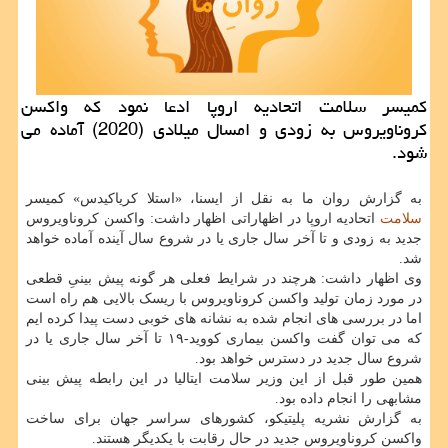
كمیسر سلامت اتحادیه اروپا ادعا نمود كه واكسن
كروناویروس به زودی و امسال میلادی (2020) آماده می
شود.
به گزارش روان ما به نقل از ایسنا، «استلا کریاکیدس» کمیسر
سلامت
اتحادیه اروپا در اظهاراتی اظهار داشت: واکسن کروناویروس
جدید به زودی و تا آخر سال جاری یا در شروع سال آینده آماده خواهد
شد.
وی اظهار داشت: هرچند در شرایط فعلی هر گونه پیش بینیِ قطعی
در مورد زمان تولید واکسن کروناویروس با ریسک بالایی هم راه است
اما در بررسی های انجام شده به نشانه های خوبی دست پیدا کرده ایم
که می توان گفت واکسن بیماری کووید-۱۹ تا آخر سال جاری یا در
شروع سال جدید در دسترس خواهد بود.
همین طور قبل از این وزیر سلامت ایتالیا در این رابطه پیش بینی
مشابهی را انجام داده بود.
به گزارش نشریه پلیتیکو، کشورهای سراسر جهان برای ساخت
واکسن کروناویروس جدید در حال رقابت با یکدیگر هستند.