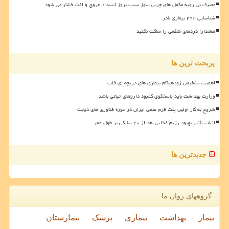
مصرف بی رویه مکمل های چربی سوز سبب بروز انسداد عروق و افت فشار می شود
شناسایی ۴۹۲ بیماری نادر
هشدار! دردهای شکمی را ساکت نکنید
پربحث ترین ها
اهمیت تشخیص زودهنگام بیماری های دریچه ای قلب
وزارت بهداشت باید پاسخگوی کمبود داروهای حیاتی باشد
شروع به کار اولین پلت فرم علمی ایران در حوزه فناوری های دیابت
اثبات تأثیر بهبود رژیم غذایی بعد از ۴۰ سالگی بر طول عمر
جدیدترین ها
گروههای روان ما
بیمار
بهداشت
بیماری
پزشک
بیمارستان