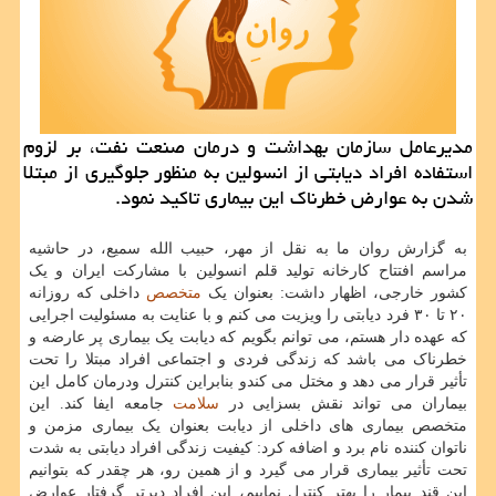
مدیرعامل سازمان بهداشت و درمان صنعت نفت، بر لزوم
استفاده افراد دیابتی از انسولین به منظور جلوگیری از مبتلا
شدن به عوارض خطرناك این بیماری تاكید نمود.
به گزارش روان ما به نقل از مهر، حبیب الله سمیع، در حاشیه
مراسم افتتاح کارخانه تولید قلم انسولین با مشارکت ایران و یک
کشور خارجی، اظهار داشت: بعنوان یک
متخصص
داخلی که روزانه
۲۰ تا ۳۰ فرد دیابتی را ویزیت می کنم و با عنایت به مسئولیت اجرایی
که عهده دار هستم، می توانم بگویم که دیابت یک بیماری پر عارضه و
خطرناک می باشد که زندگی فردی و اجتماعی افراد مبتلا را تحت
تأثیر قرار می دهد و مختل می کندو بنابراین کنترل ودرمان کامل این
بیماران می تواند نقش بسزایی در
سلامت
جامعه ایفا کند. این
متخصص بیماری های داخلی از دیابت بعنوان یک بیماری مزمن و
ناتوان کننده نام برد و اضافه کرد: کیفیت زندگی افراد دیابتی به شدت
تحت تأثیر بیماری قرار می گیرد و از همین رو، هر چقدر که بتوانیم
این قند بیمار را بهتر کنترل نماییم، این افراد دیرتر گرفتار عوارض