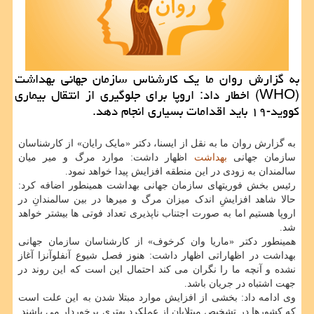
به گزارش روان ما یك كارشناس سازمان جهانی بهداشت
(WHO) اخطار داد: اروپا برای جلوگیری از انتقال بیماری
كووید-۱۹ باید اقدامات بسیاری انجام دهد.
به گزارش روان ما به نقل از ایسنا، دکتر «مایک رایان» از کارشناسان
سازمان جهانی
بهداشت
اظهار داشت: موارد مرگ و میر میان
سالمندان به زودی در این منطقه افزایش پیدا خواهد نمود.
رئیس بخش فوریتهای سازمان جهانی بهداشت همینطور اضافه کرد:
حالا شاهد افزایشِ اندک میزان مرگ و میرها در بین سالمندانِ در
اروپا هستیم اما به صورت اجتناب ناپذیری تعداد فوتی ها بیشتر خواهد
شد.
همینطور دکتر «ماریا وان کرخوف» از کارشناسان سازمان جهانی
بهداشت در اظهاراتی اظهار داشت: هنوز فصل شیوع آنفلوآنزا آغاز
نشده و آنچه ما را نگران می کند احتمال این است که این روند در
جهت اشتباه در جریان باشد.
وی ادامه داد: بخشی از افزایش موارد مبتلا شدن به این علت است
که کشورها در تشخیص مبتلایان از عملکرد بهتری برخوردار می باشند.