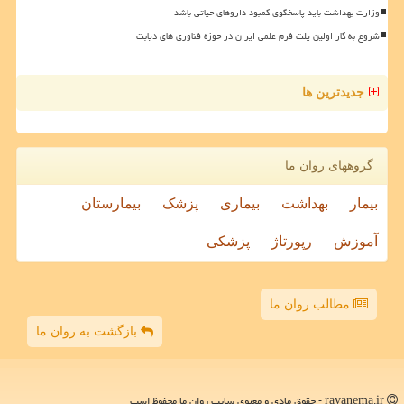
وزارت بهداشت باید پاسخگوی کمبود داروهای حیاتی باشد
شروع به کار اولین پلت فرم علمی ایران در حوزه فناوری های دیابت
جدیدترین ها
گروههای روان ما
بیمار
بهداشت
بیماری
پزشک
بیمارستان
آموزش
رپورتاژ
پزشکی
مطالب روان ما
بازگشت به روان ما
ravanema.ir - حقوق مادی و معنوی سایت روان ما محفوظ است