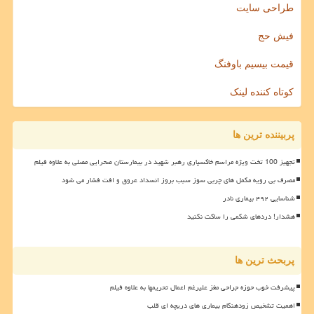
طراحی سایت
فیش حج
قیمت بیسیم باوفنگ
کوتاه کننده لینک
پربیننده ترین ها
تجهیز 100 تخت ویژه مراسم خاکسپاری رهبر شهید در بیمارستان صحرایی مصلی به علاوه فیلم
مصرف بی رویه مکمل های چربی سوز سبب بروز انسداد عروق و افت فشار می شود
شناسایی ۴۹۲ بیماری نادر
هشدار! دردهای شکمی را ساکت نکنید
پربحث ترین ها
پیشرفت خوب حوزه جراحی مغز علیرغم اعمال تحریمها به علاوه فیلم
اهمیت تشخیص زودهنگام بیماری های دریچه ای قلب