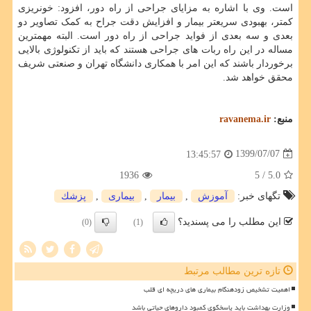
است. وی با اشاره به مزایای جراحی از راه دور، افزود: خونریزی
کمتر، بهبودی سریعتر بیمار و افزایش دقت جراح به کمک تصاویر دو
بعدی و سه بعدی از فواید جراحی از راه دور است. البته مهمترین
مساله در این راه ربات های جراحی هستند که باید از تکنولوژی بالایی
برخوردار باشند که این امر با همکاری دانشگاه تهران و صنعتی شریف
محقق خواهد شد.
منبع:
ravanema.ir
1399/07/07
13:45:57
1936
/ 5
5.0
تگهای خبر:
آموزش
,
بیمار
,
بیماری
,
پزشك
این مطلب را می پسندید؟
(0)
(1)
تازه ترین مطالب مرتبط
اهمیت تشخیص زودهنگام بیماری های دریچه ای قلب
وزارت بهداشت باید پاسخگوی کمبود داروهای حیاتی باشد