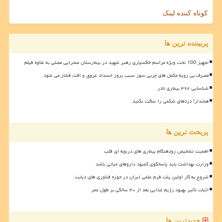
کوتاه کننده لینک
پربیننده ترین ها
تجهیز 100 تخت ویژه مراسم خاکسپاری رهبر شهید در بیمارستان صحرایی مصلی به علاوه فیلم
مصرف بی رویه مکمل های چربی سوز سبب بروز انسداد عروق و افت فشار می شود
شناسایی ۴۹۲ بیماری نادر
هشدار! دردهای شکمی را ساکت نکنید
پربحث ترین ها
اهمیت تشخیص زودهنگام بیماری های دریچه ای قلب
وزارت بهداشت باید پاسخگوی کمبود داروهای حیاتی باشد
شروع به کار اولین پلت فرم علمی ایران در حوزه فناوری های دیابت
اثبات تأثیر بهبود رژیم غذایی بعد از ۴۰ سالگی بر طول عمر
جدیدترین ها