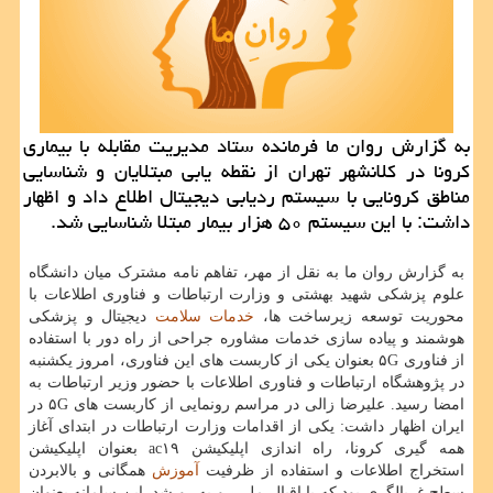
به گزارش روان ما فرمانده ستاد مدیریت مقابله با بیماری
كرونا در كلانشهر تهران از نقطه یابی مبتلایان و شناسایی
مناطق كرونایی با سیستم ردیابی دیجیتال اطلاع داد و اظهار
داشت: با این سیستم ۵۰ هزار بیمار مبتلا شناسایی شد.
به گزارش روان ما به نقل از مهر، تفاهم نامه مشترک میان دانشگاه
علوم پزشکی شهید بهشتی و وزارت ارتباطات و فناوری اطلاعات با
محوریت توسعه زیرساخت ها،
خدمات
سلامت
دیجیتال و پزشکی
هوشمند و پیاده سازی خدمات مشاوره جراحی از راه دور با استفاده
از فناوری ۵G بعنوان یکی از کاربست های این فناوری، امروز یکشنبه
در پژوهشگاه ارتباطات و فناوری اطلاعات با حضور وزیر ارتباطات به
امضا رسید. علیرضا زالی در مراسم رونمایی از کاربست های ۵G در
ایران اظهار داشت: یکی از اقدامات وزارت ارتباطات در ابتدای آغاز
همه گیری کرونا، راه اندازی اپلیکیشن ac۱۹ بعنوان اپلیکیشن
استخراج اطلاعات و استفاده از ظرفیت
آموزش
همگانی و بالابردن
سطح غربالگری بود که با اقبال ملی رو به رو شد. این سامانه بعنوان