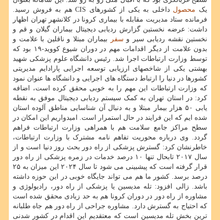
یک
محصول
داخلی به یکی از کشورهای CIS هم به فروش رسید.
فرمانده ستاد مدیریت مقابله با بیماری کرونا در کلانشهر تهران اظهار
داشت: عرضه نخستین گزارش ردیابی دیجیتال بیماران گیلان و قم و
نخستین نقشه ردیابی سیر و
سفر
بیماران مبتلا و ناقلین با علامت و
بدون علامت از دیگر اقدامات مهم در دوران شیوع کووید-۱۹ بود که
توسط وزارت ارتباطات اجرا شد. رئیس دانشگاه علوم پزشکی شهید
بهشتی یکی از شاخصهای ارزیابی توسعه اجرایی پارادایم مدیریتی
کشورها در دنیا را ارتباط دستگاه های اجرایی و دانشگاه ها عنوان نمود
که وزارت ارتباطات این مهم را به خوبی محقق کرده است، اضافه
کرد: در استان تهران به کمک سیستم ردیابی دیجیتال موفق به نقطه
یابی ۵۰ هزار بیمار مبتلا و به دنبال آن شناسایی مناطق آلوده استان
شده ایم که این فرایند در حال استمرار است. امیدواریم این امکان در
سطح مراکز جامع سلامت هم با همراهی وزارت ارتباطات فراهم
گردد. وی درباره محوریت تفاهم نامه مشترک با وزارت ارتباطات،
خاطرنشان کرد: گسترش پزشکی از راه دور بحث روز دنیا است و از
سال ۲۰۱۷ تابحال تنها ۱۰ درصد خدمات در زمره پزشکی از راه دور
قرار گرفته است که پیشبینی می شود تا سال ۲۰۲۴ این میزان به ۲۵
درصد برسد. کشور ما هم می تواند جایگاه خوبی در این حوزه داشته
باشد. زالی افزود: تله مدیسین یا پزشکی از راه دور، رادیولوژی و
مشاوره از راه دور در دوران کرونا هم به حد زیادی محقق شده است
که احتیاج به گسترش دارد. مشاوره جراحی از راه دور هم جاه طلبانه
ترین بخش تله مدیسین است که معتقدیم این اقدام در کشور شدنی