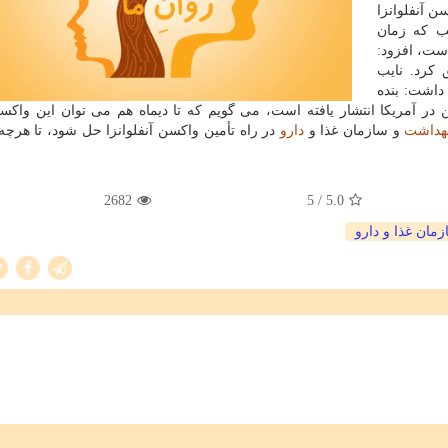
 آنفلوانزا
ب که زمان
وانزا از ۱۰ شهریور تا ۱۰ آبان است، افزود:
 کرد. نایب
 داشت: بنده
در آمریکا انتشار یافته است، می گویم که تا دیماه هم می توان این واکسن
هداشت
و سازمان غذا و
دارو
در راه تأمین واکسن آنفلوانزا حل شود، تا هرچه
2682
/ 5
5.0
مان غذا و دارو