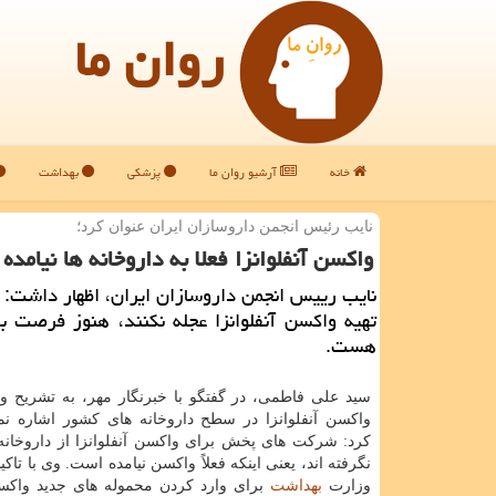
روان ما
خانه
آرشیو روان ما
پزشکی
بهداشت
نایب رئیس انجمن داروسازان ایران عنوان كرد؛
واكسن آنفلوانزا فعلا به داروخانه ها نیامد
نایب رییس انجمن داروسازان ایران، اظهار داشت: 
تهیه واكسن آنفلوانزا عجله نكنند، هنوز فرصت ب
هست.
سید علی فاطمی، در گفتگو با خبرنگار مهر، به تشریح و
واکسن آنفلوانزا در سطح داروخانه های کشور اشاره نم
کرد: شرکت های پخش برای واکسن آنفلوانزا از داروخان
نگرفته اند، یعنی اینکه فعلاً واکسن نیامده است. وی با تاکی
وزارت
بهداشت
برای وارد کردن محموله های جدید واکسن 