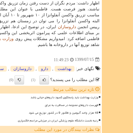
اظهار داشت: مردم نگران از دست رفتن زمان تزریق واکسن
نباشند، هنوز فرصت هست. فاطمی با عنوان این مطل
مناسب تزریق واکسن آنفل
البته واکسن آنفلوانزا را می توان در زمستان هم تزریق
رییس انجمن
داروسازان
ایران، در توضیح این ادعا، اظهار
بر مبنای اطلاعات علمی که پیرامون اثربخشی این واکسن 
فاطمی اضافه کرد: امیدواریم مشکلات پیش روی
وزارت ب
شاهد توزیع آنها در داروخانه ها باشیم.
1399/07/15
11:49:23
تگهای خبر:
بهداشت
,
دارو
,
داروسازان
,
ساز
این مطلب را می پسندید؟
(0)
(1)
تازه ترین مطالب مرتبط
وزارت بهداشت باید پاسخگوی کمبود داروهای حیاتی باشد
فهرست داروهای ممنوعه در مسافرت به عراق
48 هزار واحد آلبومین و فاکتور 9 در کشور توزیع می شود
رتبه نخست دانشگاه علوم پزشکی ایران در میزبانی مراسم خاکسپاری
نظرات بینندگان در مورد این مطلب