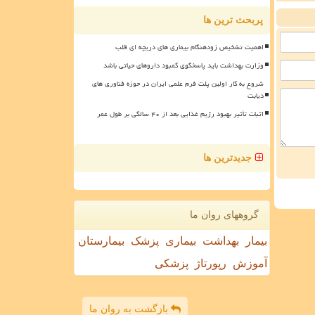
پربحث ترین ها
اهمیت تشخیص زودهنگام بیماری های دریچه ای قلب
وزارت بهداشت باید پاسخگوی کمبود داروهای حیاتی باشد
شروع به کار اولین پلت فرم علمی ایران در حوزه فناوری های
دیابت
اثبات تأثیر بهبود رژیم غذایی بعد از ۴۰ سالگی بر طول عمر
جدیدترین ها
گروههای روان ما
بیمار
بهداشت
بیماری
پزشک
بیمارستان
آموزش
رپورتاژ
پزشکی
بازگشت به روان ما