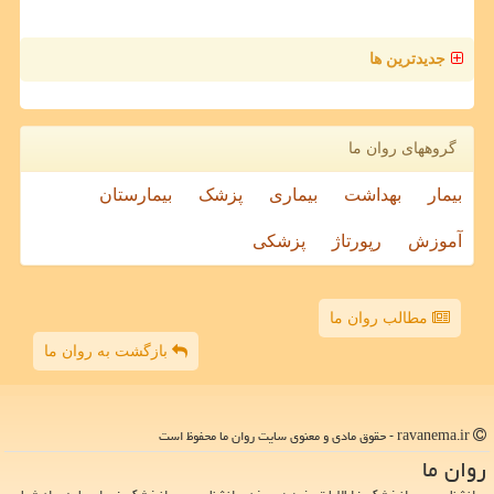
جدیدترین ها
گروههای روان ما
بیمار
بهداشت
بیماری
پزشک
بیمارستان
آموزش
رپورتاژ
پزشکی
مطالب روان ما
بازگشت به روان ما
ravanema.ir - حقوق مادی و معنوی سایت روان ما محفوظ است
روان ما