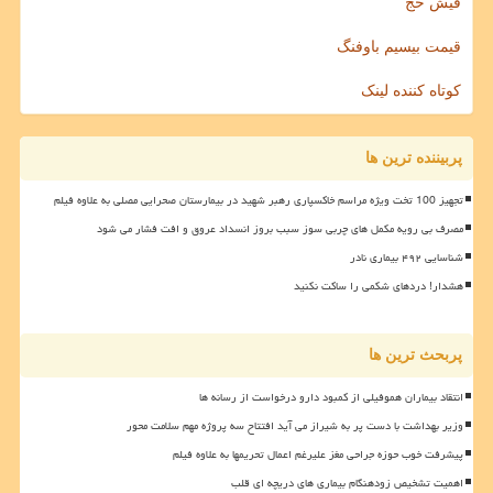
فیش حج
قیمت بیسیم باوفنگ
کوتاه کننده لینک
پربیننده ترین ها
تجهیز 100 تخت ویژه مراسم خاکسپاری رهبر شهید در بیمارستان صحرایی مصلی به علاوه فیلم
مصرف بی رویه مکمل های چربی سوز سبب بروز انسداد عروق و افت فشار می شود
شناسایی ۴۹۲ بیماری نادر
هشدار! دردهای شکمی را ساکت نکنید
پربحث ترین ها
انتقاد بیماران هموفیلی از کمبود دارو درخواست از رسانه ها
وزیر بهداشت با دست پر به شیراز می آید افتتاح سه پروژه مهم سلامت محور
پیشرفت خوب حوزه جراحی مغز علیرغم اعمال تحریمها به علاوه فیلم
اهمیت تشخیص زودهنگام بیماری های دریچه ای قلب