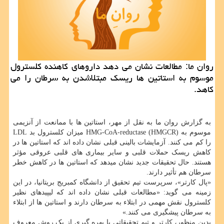
روان ما: مطالعات نشان می دهد داروهای كاهنده كلسترول
موسوم به استاتین ها ریسك مبتلاشدن به سرطان را می
كاهد.
به گزارش روان ما به نقل از مهر، استاتین ها با ممانعت از آنزیمی
موسوم به HMG-CoA-reductase (HMGCR) میزان کلسترول بد LDL
را کم می کنند. آزمایشات بالینی قبلی نشان داده اند که استاتین ها در
کاهش ریسک حملات قلبی و سایر بیماری های قلبی عروقی مؤثر
هستند. حال تحقیقات جدید نشان میدهد که استاتین ها در کاهش خطر
سرطان هم تأثیر دارند.
«پال کارتر»، سرپرست تیم تحقیق از دانشگاه کمبریج بریتانیا، در این
زمینه می گوید: «مطالعات قبلی نشان داده اند که لیپیدهای نظیر
کلسترول نقش مهمی در ابتلاء به سرطان دارند و استاتین ها از ابتلاء
به سرطان پیشگیری می کنند.»
بدین منظور، کارتر و تیم تحقیقاتی با بهره گیری از یک روش معروف