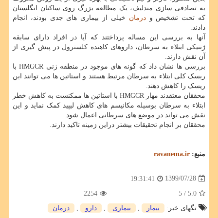
به تصادفی سازی مندلیف، یک مطالعه بزرگ روی ساکنان انگلستان
که تحت تشخیص و
درمان
خیلی از بیماری های جدی بودند، انجام
دادند.
آنها به بررسی این مساله پرداختند که آیا در افراد دارای سابقه
ژنتیکی ابتلاء به سرطان، داروهای کاهنده کلسترول در پیش گیری از
آن نقش دارند.
بررسی ها نشان داد که گونه های موجود در منطقه ژنی HMGCR با
ریسک کلی ابتلاء به سرطان مرتبط هستند و استاتین ها می توانند این
ریسک را کاهش دهند.
محققان معتقدند مهار HMGCR با استاتین ها ممکنست به کاهش خطر
ابتلاء به سرطان بوسیله مکانیسم های کاهش لیپید کمک نماید و این
نقش می تواند در موضع های سرطانی اعمال شود.
محققان بر انجام تحقیقات بیشتر دراین زمینه تاکید دارند.
منبع:
ravanema.ir
1399/07/28
19:31:41
2254
/ 5
5.0
تگهای خبر:
بیمار
,
بیماری
,
دارو
,
درمان