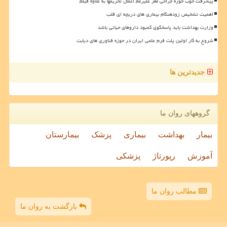
پیشرفت خوب حوزه جراحی مغز علیرغم اعمال تحریمها به علاوه فیلم
اهمیت تشخیص زودهنگام بیماری های دریچه ای قلب
وزارت بهداشت باید پاسخگوی کمبود داروهای حیاتی باشد
شروع به کار اولین پلت فرم علمی ایران در حوزه فناوری های دیابت
جدیدترین ها
گروههای روان ما
بیمار
بهداشت
بیماری
پزشک
بیمارستان
آموزش
رپورتاژ
پزشکی
مطالب روان ما
بازگشت به روان ما