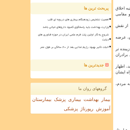
به اخلاق
پربحث ترین ها
و مقامی
اهمیت تشخیص زودهنگام بیماری های دریچه ای قلب
 از نقش
وزارت بهداشت باید پاسخگوی کمبود داروهای حیاتی باشد
شروع به کار اولین پلت فرم علمی ایران در حوزه فناوری های
م، عرضه
دیابت
اثبات تأثیر بهبود رژیم غذایی بعد از ۴۰ سالگی بر طول عمر
یبنده تر
برادران
جدیدترین ها
، اظهار
ه ایشان
ه مردم،
گروههای روان ما
بیمار
بهداشت
بیماری
پزشک
بیمارستان
آموزش
رپورتاژ
پزشکی