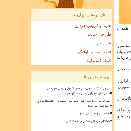
لینک دوستان روان ما
خرید و فروش خودرو
 همواره
طراحی سایت
فیش حج
 نخستین
ت شبانه
قیمت بیسیم باوفنگ
کارنامه
کوتاه کننده لینک
صیت های
پربیننده ترین ها
اران را
 صبوری،
تجهیز 100 تخت ویژه مراسم خاکسپاری رهبر شهید در
بیمارستان صحرایی مصلی به علاوه فیلم
لامت را
مصرف بی رویه مکمل های چربی سوز سبب بروز انسداد عروق و
افت فشار می شود
و اضافه
شناسایی ۴۹۲ بیماری نادر
 رده های
هشدار! دردهای شکمی را ساکت نکنید