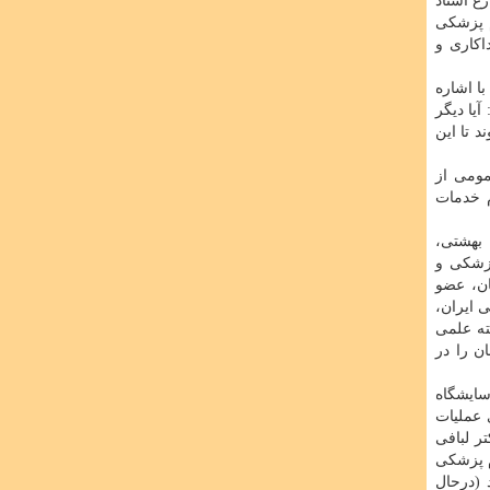
ع استاد
وم پزشکی
اکاری و
ا اشاره
یا دیگر
 تا این
دارای تحصیلات دکتری عمومی از
م خدمات
 بهشتی،
پزشکی و
ان، عضو
 ایران،
ه علمی
ن را در
سایشگاه
 عملیات
تر لبافی
علوم پزشکی
 (درحال