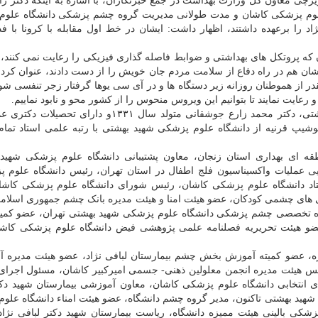
یرچی معاون کل وزارت بهداشت در جمع خبرنگاران، با اشاره به اینکه دکتر زار
ریاست دانشگاه علوم پزشکی کاشان و مدت طولانی مدیریت گروه چشم پزشکی دانشگاه عل
 را برعهده داشتند، اظهار داشت: ایشان در خط اول مقابله با کرونا با فد
 پروتکل های بهداشتی و ضوابط فاصله گذاری فیزیکی را رعایت نمی کنند، ب
دشان هم در راه دفاع از سلامت مردم جان خویش را از دست دادند، عنوان کرد: آ
ر از هموطنان روزانه زیر دستگاه ها و در آی سی یوها گرفتار زجر تنفسی شوند
عایت نمایند تا بتوانیم این ویروس منحوس را از کشور محو و نابود نماییم.
به گزارش روابط عمومی دانشگاه علوم پزشکی شهیدبهشتی، دکتر محمد زارع جوشقانی متولد سال ۱۳۳۱و 
پ قرنیه از دانشگاه علوم پزشکی شهید بهشتی با رتبه علمی استاد تما
ه ای بهداری استان زنجان، معاون پشتیبانی دانشگاه علوم پزشکی شهید
ی عملیات واکسیناسیون فلج اطفال در استان تهران، رئیس دانشگاه علوم 
اد دانشگاه علوم پزشکی کاشان، رئیس شورای دانشگاه علوم پزشکی کاش
 های چشمی کودکان، عضو هیئت امنا و هیئت مدیره بانک چشم جمهوری اسلامی
ه تخصصی چشم پزشکی دانشگاه علوم پزشکی شهید بهشتی تهران، عضو کمیت
عضو هیئت تحریریه فصلنامه علمی پژوهشی فیض دانشگاه علوم پزشکی کاشا
عضو کمیته آموزش بخش چشم بیمارستان لبافی نژاد، عضو هیئت مدیره آ
ئیس هیئت مدیره انجمن معلولین ذهنی- جسمی امیرکبیر کاشان، مسئول اجرای
ت حوزه های انتخابی دانشگاه علوم پزشکی کاشان، معاون آموزشی بیمارستان شهید دک
ده ۲۰ دانشگاه علوم پزشکی شهید بهشتی تاکنون، مدیر گروه چشم دانشگاه، عضو هیئت امناء دانشگاه 
ی بالینی هیئت ممیزه دانشگاه، ریاست بیمارستان شهید دکتر لبافی نژاد