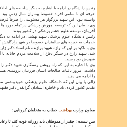
رئیس دانشگاه در ادامه با اشاره به دیگر شاخصه های اخلاقی
حرفه ای با تمامی افراد خصوصا بیماران مثال زدنی بود
وابسته نبود، این شهید بزرگوار هر مسئولیتی را صرفاً ف
وی با بیان این که توسعه آموزش پزشکی در تمام دوره ها
آفرینان، توسعه علوم چشم پزشکی در کشور بودند.
رئیس دانشگاه علوم پزشکی شهید بهشتی در ادامه به دیگر
خدمات به خیریه های سالمندان خصوصا در شهر زادگاهش کاش
وی با تاکید بر این که واژه شهید برازنده نام استاد دکتر ز
شد، شهید زارع در سنگر دفاع از سلامت مردم جانانه تا آ
شهیدش بود رسید.
وی با اشاره به این که راه روشن رستگاری شهید دکتر زا
داشت: امروز باقیات صالحات ایشان فرزندان برومندی هستن
را ادامه می دهند.
زالی با بیان این که دانشگاه علوم پزشکی شهیدبهشتی م
تقدیم کشور کرده، یاد و خاطره استادان گرانقدر دکتر فقیه
معاون وزارت
بهداشت
خطاب به متخلفان کرونایی:
بس نیست ! چقدر از هموطنان باید روزانه فوت کنند تا رعای