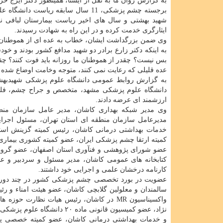
به گزارش روان ما به نقل از ایسنا، همینطور دکتر ایرج حر
برجسته چشم پزشکی، 11 سال سابقه 
شهید بهشتی و سال های اخیر ریاست بیمارستان لبافی نژاد
ایثارگری خدمت کرده و در این راه به شهادت رسیدند.
وی ضمن بزرگداشت ایشان، خطاب به عده ای از هموطنان که
به اینکه دکتر زارع برادر دو شهید مدافع کشور بودند و خو
بس نیست؟ چقدر از هموطنان ما روزانه باید فوت کنند؟ چقد
عده قلیلی که رعایت نمی کنند، متوجه وخامت اوضاع شده و ر
دانشگاه علوم پزشکی مشهد، متخصص و جراح چشم، فلوشی
ارزشمند ای عرضه دادند.
وی مدیر شبکه بهداری کاشان، مدیر عامل سازمان منطق
مدیرعامل سازمان منطقه ای استان تهران، مسئول اجرای
خدمات بهداشتی درمانی کاشان، رئیس کمیته گزینش است
کمیته ارتقا چشم پزشکی ایران، عضو کمیته کشوری بیماری
عضو شورای پژوهشی و فنآوری استان اصفهان، عضو گرو
کتابخانه های عمومی کاشان، مدیر مسئول و سردبیر و 
کارنامه درخشان علمی و اجرایی خود داشتند.
عضویت در بورد تخصصی چشم پزشکی کشور در چند دوره، 
سالمندان و معلولین گلابچی کاشان، عضو هیئت امناء و ر
واکسیناسیون MR در کاشان، رئیس هیات نظار
نژاد، عضو کمیسیون قانونی ما
و خدمات بهداشتی درمانی کاشان، عضو کمیته خصصی پزشک