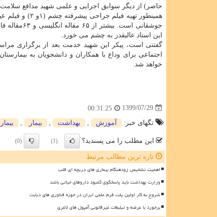
حاضر) از دیگر سوابق اجرایی و علمی شهید مدافع سلامت
همینطور تهیه فیلم جراحی پیشرفته چشم (۱و ۲) و فیلم عیوب انکساری و روشهای
این استاد عالیقدر به چشم می خورد.
گفتنی است، پیکر این شهید خدمت بعد از برگزاری مراسم
اجتماعی برای وداع با همکاران و دانشجویان به بیمارستان
خواهد شد.
1399/07/29
00:31:25
تگهای خبر:
آموزش
,
بهداشت
,
بیمار
,
بیمار
این مطلب را می پسندید؟
(0)
(1)
تازه ترین مطالب مرتبط
اهمیت تشخیص زودهنگام بیماری های دریچه ای قلب
وزارت بهداشت باید پاسخگوی کمبود داروهای حیاتی باشد
شروع به کار اولین پلت فرم علمی ایران در حوزه فناوری های دیابت
برخورد با عرضه و تبلیغات غیرقانونی آمپول های لاغری