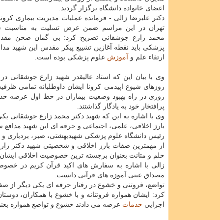
اعضای خانواده دانشگاه برگزار گردید.
دکتر علیرضا زالی - فرمانده عملیات مدیریت بیماری کرونا
تهران در این مراسم ضمن عرض تسلیت به مناسبت ش
محمد زارع جوشقانی تصریح کرد: بی گمان صحن مقد
پزشکی باید نقطه آغازین تشییع پیکر مقدس این شهید مدا
ارتقاء علم و
آموزش
علوم پزشکی بوده است.
وی با بیان این که استاد عالیقدر شهید زارع جوشقانی در
روزهای شیوع اپیدمی کرونا ایشان داوطلبانه تمامی ظرفیت 
روزی در راه بهبود وضعیت بیماران در خط اول عرضه خد
پرافتخار خود به یادگار گذاشتند.
وی با اشاره به این که شهید دکتر محمد زارع جوشقانی 
بارز اخلاقی، علمی، اجتماعی و حرفه ای این شهید مدافع 
رئیس دانشگاه علوم پزشکی شهیدبهشتی، صبر، بردباری و متا
از مهمترین صفات بارز اخلاقی و شخصیتی شهید دکتر زا
حلم و متانت بعنوان برجسته ترین خصوصیت اخلاقی ایشان هم
زالی با اشاره به سفارش های اکید قرآن کریم در خصو
مصداق عینی آموزه های قرآنی دانست.
تواضع، فروتنی و خشوع در رفتار حرفه ای یکی دیگر از صف
کرد: ایشان همواره فروتنانه و با خشوع با همکاران، دوستا
اجرایی
خدمات
عرضه می دادند خشوع و تواضع همواره بعنو