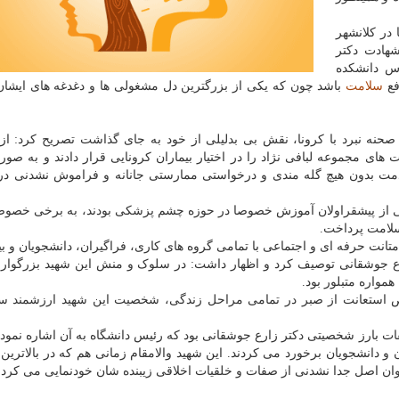
 در کلانشهر
هادت دکتر
س دانشکده
فع
سلامت
باشد چون که یکی از بزرگترین دل مشغولی ها و دغدغه های ایشان
 صحنه نبرد با کرونا، نقش بی بدلیلی از خود به جای گذاشت تصریح کرد: از
های مجموعه لبافی نژاد را در اختیار بیماران کرونایی قرار دادند و به صور
مت بدون هیچ گله مندی و درخواستی ممارستی جانانه و فراموش نشدنی در 
یکی از پیشقراولان آموزش خصوصا در حوزه چشم پزشکی بودند، به برخی خصو
سلامت پرداخت.
نت حرفه ای و اجتماعی با تمامی گروه های کاری، فراگیران، دانشجویان و بیم
رع جوشقانی توصیف کرد و اظهار داشت: در سلوک و منش این شهید بزرگوار
واره متبلور بود.
ص استعانت از صبر در تمامی مراحل زندگی، شخصیت این شهید ارزشمند س
ات بارز شخصیتی دکتر زارع جوشقانی بود که رئیس دانشگاه به آن اشاره نمود 
ن و دانشجویان برخورد می کردند. این شهید والامقام زمانی هم که در بالاترین
ان اصل جدا نشدنی از صفات و خلقیات اخلاقی زیبنده شان خودنمایی می کرد.