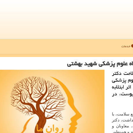
خدمات
اه علوم پزشكی شهید بهشتی
امت دكتر
وم پزشكی
ر ابتلابه
یوست، در
ع سلامت، با
داشت، دکتر
 معاونان و
 و همینطور