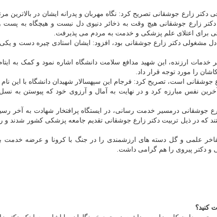
 دکتر زارع جوشقانی تصریح کرد: نگاه مهربان و پدرانه ایشان در بالاترین مرت
. دکتر زارع جوشقانی هیچ وقت به ذخائر دنیوی دل نبست و هیچگاه به پست 
رصتی برای اعتلای علم پزشکی و خدمت به مردم می پذیرفت.
 دل مشغولی دکتر زارع جوشقانی بود، افزود: ایشان استادی چیره دست و یکی
 خدمات ارزنده، این شهید مدافع سلامت دانشگاه اشاره نمود و کمک به ایتا
ان را مورد توجه قرار داد.
ارع جوشقانی است، تصریح کرد: فرجام این سپهسالار شهیدان دانشگاه با این نام ز
خرین نفس مبارزه کرد و در نهایت به آمال و آرزوی خود که پیوستن به نسل 
رع جوشقانی درمسیر خدمت رسانی، در ایستگاه پرافتخار شهادت به آخر رسید
د که در ذیل تربیت دکتر زارع جوشقانی تقدیم جامعه پزشکی کشور شدند و را
فاخر علمی و گل دسته های ارزشمندی را در جنگ با کرونا و عرضه خدمت ب
ی و دکتر پیروی را هم گرامی داشت.
ت کنید؟