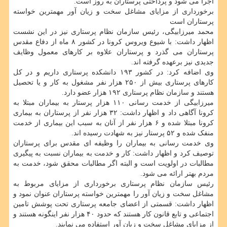
اجرا می شود و پرداختی پرستاران به روز است.
برخورداری از مزایای مشاغل سخت و زیان آور مهمترین خواسته
پرستاران است
محمد میرزابیگی، رئیس سازمان نظام پرستاری نیز در این نشست
اظهار داشت: با شیوع ویروس کرونا در کشور ۸ ماه از دفاع مقدس
پرستاران می گذرد و پرستاران علاوه بر کارهای معمول وظایف
جدیدی نیز برعهده گرفته اند.
وی اضافه کرد: در کشور ۱۹۳ دانشکده پرستاری داریم و در کل
کارهای پرستاری بیش از ۲۵۰ هزار نفر مشغول به کار و یا تحصیل
هستند و سازمان نظام پرستاری ۱۹۲ هزار عضو دارد.
میرزابیگی از خدمت رسانی ۱۱۰ هزار پرستار به بیماران مبتلا به
کرونا آگاهی داد و اظهار داشت: ۳۲ هزار نفر از پرستاران به بیماری
کرونا مبتلا شده و ۶ هزار نفر از آنان به سبب این بیماری از خدمت
منفک شده و ۵۲ پرستار نیز به شهادت رسیده اند.
وی خدمت رسانی به بیماران را وظیفه ای مقدس برای پرستاران
توصیف کرد و اظهار داشت: کار و خدمت به بیماران نسبت به پیگیری
مطالبات در اولویت است و البته اگر مطالبات محقق شود، خدمت به
مردم بهتر ارائه می شود.
رئیس سازمان نظام پرستاری برخورداری از مزایای مربوط به
مشاغل سخت و زیان آور را مهمترین خواسته پرستاران عنوان نمود و
اظهار داشت: قسمتی از اعضای جامعه پرستاری تحت پوشش تامین
اجتماعی و تابع قانون کار هستند که حدود ۴۰ هزار نفر اینگونه هستند و
از مزایای مشاغل سخت و زیان آور استفاده می نمایند.