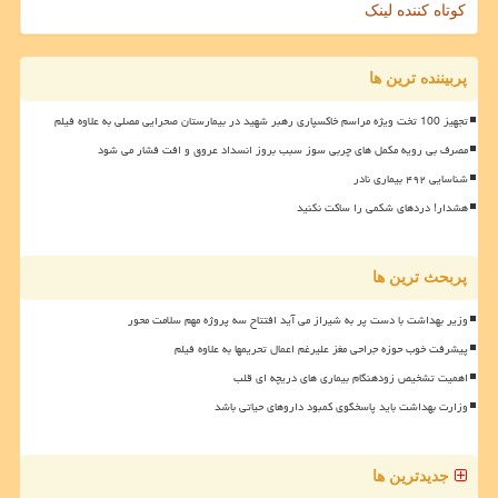
کوتاه کننده لینک
پربیننده ترین ها
تجهیز 100 تخت ویژه مراسم خاکسپاری رهبر شهید در بیمارستان صحرایی مصلی به علاوه فیلم
مصرف بی رویه مکمل های چربی سوز سبب بروز انسداد عروق و افت فشار می شود
شناسایی ۴۹۲ بیماری نادر
هشدار! دردهای شکمی را ساکت نکنید
پربحث ترین ها
وزیر بهداشت با دست پر به شیراز می آید افتتاح سه پروژه مهم سلامت محور
پیشرفت خوب حوزه جراحی مغز علیرغم اعمال تحریمها به علاوه فیلم
اهمیت تشخیص زودهنگام بیماری های دریچه ای قلب
وزارت بهداشت باید پاسخگوی کمبود داروهای حیاتی باشد
جدیدترین ها