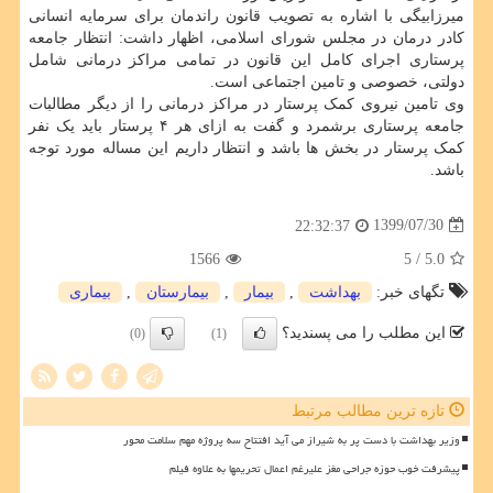
میرزابیگی با اشاره به تصویب قانون راندمان برای سرمایه انسانی
کادر درمان در مجلس شورای اسلامی، اظهار داشت: انتظار جامعه
پرستاری اجرای کامل این قانون در تمامی مراکز درمانی شامل
دولتی، خصوصی و تامین اجتماعی است.
وی تامین نیروی کمک پرستار در مراکز درمانی را از دیگر مطالبات
جامعه پرستاری برشمرد و گفت به ازای هر ۴ پرستار باید یک نفر
کمک پرستار در بخش ها باشد و انتظار داریم این مساله مورد توجه
باشد.
1399/07/30
22:32:37
1566
/ 5
5.0
تگهای خبر:
بهداشت
,
بیمار
,
بیمارستان
,
بیماری
این مطلب را می پسندید؟
(0)
(1)
تازه ترین مطالب مرتبط
وزیر بهداشت با دست پر به شیراز می آید افتتاح سه پروژه مهم سلامت محور
پیشرفت خوب حوزه جراحی مغز علیرغم اعمال تحریمها به علاوه فیلم