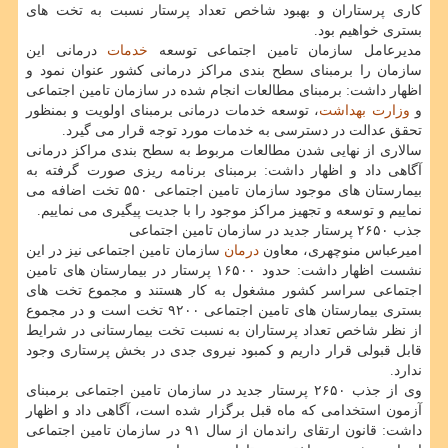
کاری پرستاران و بهبود شاخص تعداد پرستار نسبت به تخت های
بستری خواهیم بود.
مدیرعامل سازمان تامین اجتماعی توسعه
خدمات
درمانی این
سازمان را برمبنای سطح بندی مراکز درمانی کشور عنوان نمود و
اظهار داشت: برمبنای مطالعات انجام شده در سازمان تامین اجتماعی
و
وزارت بهداشت
، توسعه خدمات درمانی برمبنای اولویت و بمنظور
تحقق عدالت در دسترسی به خدمات مورد توجه قرار می گیرد.
سالاری از نهایی شدن مطالعات مربوط به سطح بندی مراکز درمانی
آگاهی داد و اظهار داشت: برمبنای برنامه ریزی صورت گرفته به
بیمارستان های موجود سازمان تامین اجتماعی ۵۵۰ تخت اضافه می
نماییم و توسعه و تجهیز مراکز موجود را با جدیت پیگیری می نماییم.
جذب ۲۶۵۰ پرستار جدید در سازمان تامین اجتماعی
امیرعباس منوچهری، معاون
درمان
سازمان تامین اجتماعی نیز در این
نشست اظهار داشت: حدود ۱۶۵۰۰ پرستار در بیمارستان های تامین
اجتماعی سراسر کشور مشغول به کار هستند و مجموع تخت های
بستری بیمارستان های تامین اجتماعی ۹۲۰۰ تخت است و در مجموع
از نظر شاخص تعداد پرستاران به نسبت تخت بیمارستانی در شرایط
قابل قبولی قرار داریم و کمبود نیروی جدی در بخش پرستاری وجود
ندارد.
وی از جذب ۲۶۵۰ پرستار جدید در سازمان تامین اجتماعی برمبنای
آزمون استخدامی که ماه قبل برگزار شده است، آگاهی داد و اظهار
داشت: قانون ارتقای راندمان از سال ۹۱ در سازمان تامین اجتماعی