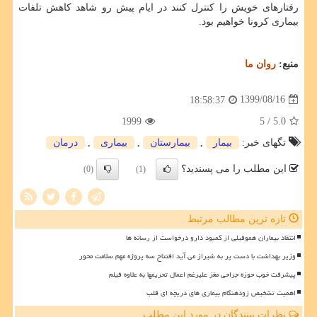
رفتارهای خویش را کنترل کنند در ایام پیش رو شاهد کاهش تلفات
بیماری کرونا خواهیم بود.
منبع:
روان ما
1399/08/16
18:58:37
1999
/ 5
5.0
تگهای خبر:
بیمار
,
بیمارستان
,
بیماری
,
درمان
این مطلب را می پسندید؟
(0)
(1)
تازه ترین مطالب مرتبط
انتقاد بیماران هموفیلی از کمبود دارو درخواست از رسانه ها
وزیر بهداشت با دست پر به شیراز می آید افتتاح سه پروژه مهم سلامت محور
پیشرفت خوب حوزه جراحی مغز علیرغم اعمال تحریمها به علاوه فیلم
اهمیت تشخیص زودهنگام بیماری های دریچه ای قلب
نظرات بینندگان در مورد این مطلب