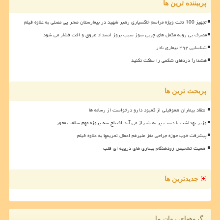
پربیننده ترین ها
تجهیز 100 تخت ویژه مراسم خاکسپاری رهبر شهید در بیمارستان صحرایی مصلی به علاوه فیلم
مصرف بی رویه مکمل های چربی سوز سبب بروز انسداد عروق و افت فشار می شود
شناسایی ۴۹۲ بیماری نادر
هشدار! دردهای شکمی را ساکت نکنید
پربحث ترین ها
انتقاد بیماران هموفیلی از کمبود دارو درخواست از رسانه ها
وزیر بهداشت با دست پر به شیراز می آید افتتاح سه پروژه مهم سلامت محور
پیشرفت خوب حوزه جراحی مغز علیرغم اعمال تحریمها به علاوه فیلم
اهمیت تشخیص زودهنگام بیماری های دریچه ای قلب
جدیدترین ها
گروههای روان ما