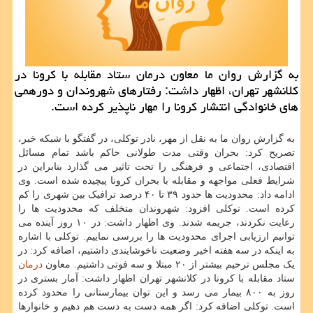
به گزارش روان ما معاون درمان ستاد مقابله با كرونا در
كلانشهر تهران، اظهار داشت: رفتارهای شهروندان و دورهمی
های خانوادگی انتشار كرونا را مهار ناپذیر كرده است.
به گزارش روان ما به نقل از مهر، نادر توکلی، در گفتگو با شبکه خبر،
تصریح کرد: بحران وقتی مدت طولانی حاکم باشد تمام مسائل
اقتصادی، اجتماعی و فرهنگی را تحت تاثیر می گذارد بنابراین در
شرایط فعلی مواجهه و مقابله با بحران کرونا پیچیده شده است. وی
ادامه داد: محدودیت ها حدود ۳۹ تا ۴۰ درصد ترافیک بین شهری را کم
کرده است. توکلی افزود: شهروندان متخلف که محدودیت ها را
رعایت نکردند، جریمه شدند. وی اظهار داشت: در ۱۰ روز آینده می
توانیم ارزیابی اجرای محدودیت ها را بررسی نماییم. توکلی با اشاره
به اینکه در سه هفته اخیر وضعیت ناخوشایندی داشتیم، اضافه کرد: در
یک مجلس ترحیم بیشتر از ۲۰ مبتلا و سه فوتی داشتیم. معاون
درمان
ستاد مقابله با کرونا در کلانشهر تهران اظهار داشت: آمار بستری در
روز به ۸۰۰ بیمار می رسد و این توان بیمارستانی را محدود کرده
است. توکلی اضافه کرد: اگر همه دست به دست هم دهیم و خانوارها