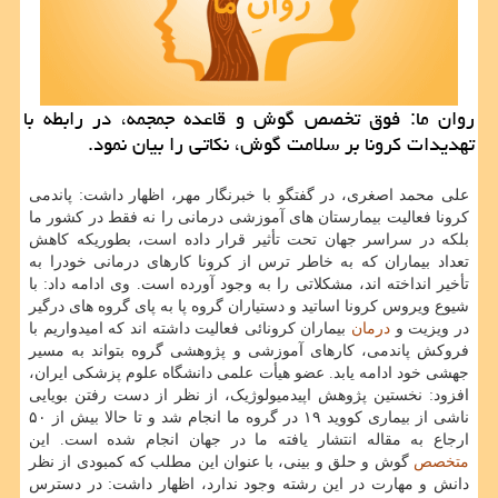
روان ما: فوق تخصص گوش و قاعده جمجمه، در رابطه با
تهدیدات كرونا بر سلامت گوش، نكاتی را بیان نمود.
علی محمد اصغری، در گفتگو با خبرنگار مهر، اظهار داشت: پاندمی
کرونا فعالیت بیمارستان های آموزشی درمانی را نه فقط در کشور ما
بلکه در سراسر جهان تحت تأثیر قرار داده است، بطوریکه کاهش
تعداد بیماران که به خاطر ترس از کرونا کارهای درمانی خودرا به
تأخیر انداخته اند، مشکلاتی را به وجود آورده است. وی ادامه داد: با
شیوع ویروس کرونا اساتید و دستیاران گروه پا به پای گروه های درگیر
در ویزیت و
درمان
بیماران کرونائی فعالیت داشته اند که امیدواریم با
فروکش پاندمی، کارهای آموزشی و پژوهشی گروه بتواند به مسیر
جهشی خود ادامه یابد. عضو هیأت علمی دانشگاه علوم پزشکی ایران،
افزود: نخستین پژوهش اپیدمیولوژیک، از نظر از دست رفتن بویایی
ناشی از بیماری کووید ۱۹ در گروه ما انجام شد و تا حالا بیش از ۵۰
ارجاع به مقاله انتشار یافته ما در جهان انجام شده است. این
متخصص
گوش و حلق و بینی، با عنوان این مطلب که کمبودی از نظر
دانش و مهارت در این رشته وجود ندارد، اظهار داشت: در دسترس