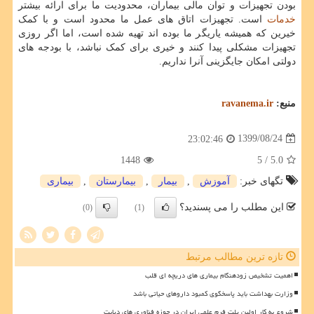
بودن تجهیزات و توان مالی بیماران، محدودیت ما برای ارائه بیشتر
خدمات
است. تجهیزات اتاق های عمل ما محدود است و با کمک
خیرین که همیشه یاریگر ما بوده اند تهیه شده است، اما اگر روزی
تجهیزات مشکلی پیدا کنند و خیری برای کمک نباشد، با بودجه های
دولتی امکان جایگزینی آنرا نداریم.
منبع:
ravanema.ir
1399/08/24
23:02:46
1448
/ 5
5.0
تگهای خبر:
آموزش
,
بیمار
,
بیمارستان
,
بیماری
این مطلب را می پسندید؟
(0)
(1)
تازه ترین مطالب مرتبط
اهمیت تشخیص زودهنگام بیماری های دریچه ای قلب
وزارت بهداشت باید پاسخگوی کمبود داروهای حیاتی باشد
شروع به کار اولین پلت فرم علمی ایران در حوزه فناوری های دیابت