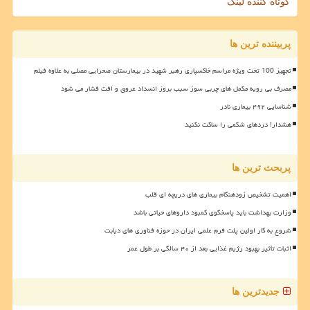
کوتاه کننده لینک
پربیننده ترین ها
تجهیز 100 تخت ویژه مراسم خاکسپاری رهبر شهید در بیمارستان صحرایی مصلی به علاوه فیلم
مصرف بی رویه مکمل های چربی سوز سبب بروز انسداد عروق و افت فشار می شود
شناسایی ۴۹۲ بیماری نادر
هشدار! دردهای شکمی را ساکت نکنید
پربحث ترین ها
اهمیت تشخیص زودهنگام بیماری های دریچه ای قلب
وزارت بهداشت باید پاسخگوی کمبود داروهای حیاتی باشد
شروع به کار اولین پلت فرم علمی ایران در حوزه فناوری های دیابت
اثبات تأثیر بهبود رژیم غذایی بعد از ۴۰ سالگی بر طول عمر
جدیدترین ها