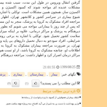
گرفتن انتقال ویروس در طول این مدت، سبب شده بیمار
مشکلات عدیده ای مواجه شوند که کمبود اکسیژن و د
اکسیژن ساز، همچون همین مشکلات است. توکلی با اشار
شیوع بیماری در سراسر کشور و کلانشهر تهران، اظهار
مراجعه افراد مشکوک به کرونا به پزشک، منجر به این مس
که پس از چند روز با بیمارانی مواجه می شویم که بطور ن
دیرهنگام به پزشک و مراکز درمانی، علاوه بر اینکه میز
سلامت کشور تحمیل شود. توکلی با اشاره به برخی روش 
شرایطی، افراد سودجو به دنبال تحمیل داروهای بی پایه و 
اطلاعات او، چنانچه مشکوک به کرونا باشد، از او تست ه
مراکز درمان اصرار کرد و اظهار داشت: مراجعه دیرهنگ
1399/08/25
21:01:55
تگهای خبر:
بیمار
,
بیمارستان
,
بیماری
,
پزش
این مطلب را می پسندید؟
(0)
(1)
تازه ترین مطالب مرتبط
انتقاد بیماران هموفیلی از کمبود دارو درخواست از رسانه ها
وزیر بهداشت با دست پر به شیراز می آید افتتاح سه پروژه مهم سلامت محور