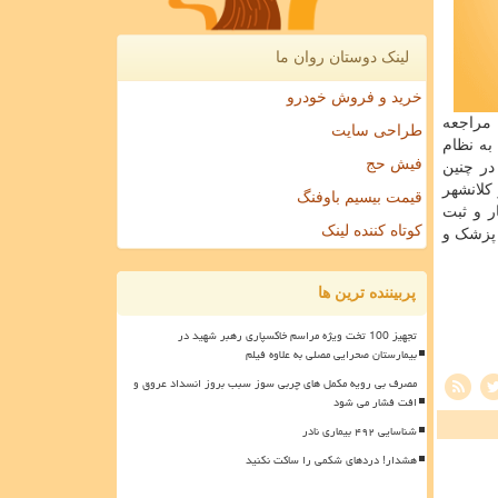
لینک دوستان روان ما
خرید و فروش خودرو
 مراجعه
طراحی سایت
به نظام
فیش حج
در چنین
کلانشهر
قیمت بیسیم باوفنگ
ت بیمار و ثبت
کوتاه کننده لینک
 پزشک و
پربیننده ترین ها
تجهیز 100 تخت ویژه مراسم خاکسپاری رهبر شهید در
بیمارستان صحرایی مصلی به علاوه فیلم
مصرف بی رویه مکمل های چربی سوز سبب بروز انسداد عروق و
افت فشار می شود
شناسایی ۴۹۲ بیماری نادر
هشدار! دردهای شکمی را ساکت نکنید