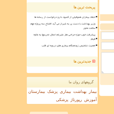
پربحث ترین ها
انتقاد بیماران هموفیلی از کمبود دارو درخواست از رسانه ها
وزیر بهداشت با دست پر به شیراز می آید افتتاح سه پروژه مهم
سلامت محور
پیشرفت خوب حوزه جراحی مغز علیرغم اعمال تحریمها به علاوه
فیلم
اهمیت تشخیص زودهنگام بیماری های دریچه ای قلب
جدیدترین ها
گروههای روان ما
بیمار
بهداشت
بیماری
پزشک
بیمارستان
آموزش
رپورتاژ
پزشکی