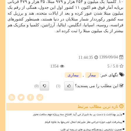
۱۰. کلمبیا: یک میلیون و ۲۵۴ هزار و ۹۷۹ مبتلا، ۳۵ هزار و ۴۷۹ قربانی
برپایه آمار فوق هم اکنون ۱۱ کشور اول این جدول، همگی از رقم یک
میلیون مبتلا شدن عبور کرده و بعد از ایالات متحده، هند و برزیل که
سه کشور رکورددار شمار مبتلایان در دنیا هستند، همینطور کشورهای
فرانسه، روسیه، اسپانیا، انگلیس، ایتالیا، آرژانتین، کلمبیا و مکزیک هم
بیشتر از یک میلیون مبتلا را ثبت کرده اند.
1399/09/04
11:44:35
1354
/ 5
5.0
تگهای خبر:
بیمار
,
بیماری
این مطلب را می پسندید؟
(0)
(1)
تازه ترین مطالب مرتبط
وزیر بهداشت با دست پر به شیراز می آید افتتاح سه پروژه مهم سلامت محور
پیشرفت خوب حوزه جراحی مغز علیرغم اعمال تحریمها به علاوه فیلم
اهمیت تشخیص زودهنگام بیماری های دریچه ای قلب