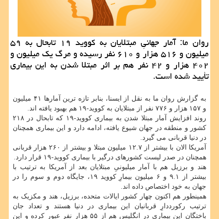
روان ما: آمار جهانیِ مبتلایان به كووید ۱۹ تابحال به ۵۹
میلیون و ۵۱۶ هزار و ۶۱۰ نفر رسیده و مرگ یك میلیون و
۴۰۲ هزار و ۴۲ نفر هم بر اثر مبتلا شدن به این بیماری
تأیید شده است.
به گزارش روان ما به نقل از ایسنا، بنابر تازه ترین آمارها ۴۱ میلیون
و ۱۵۷ هزار و ۷۷۶ نفر از مبتلایان به کووید-۱۹ هم بهبود یافته اند.
روند افزایش آمار مبتلا شدن به بیماری کووید-۱۹ که تابحال در ۲۱۸
کشور و منطقه در جهان شیوع یافته، ادامه دارد و این بیماری همچنان
در دنیا قربانی می گیرد.
آمریکا الان با بیشتر از ۱۲.۷ میلیون مبتلا و بیشتر از ۲۶۰ هزار قربانی
همچنان در صدر لیست کشورهای درگیر با بیماری کووید-۱۹ قرار دارد.
هند و برزیل هم با آمار میلیونیِ مبتلایان بعد از آمریکا به ترتیب با
بیشتر از ۹.۱ و ۶ میلیون بیمارِ کووید ۱۹، جایگاه دوم و سوم را در
جهان به خود اختصاص داده اند.
همینطور هم اکنون چهار کشور ایالات متحده، برزیل، هند و مکزیک به
ترتیب رکورددارِ قربانیان این بیماری در دنیا هستند و تعداد جان
باختگان این بیماری در انگلیس هم از ۵۵ هزار نفر عبور کرده و این