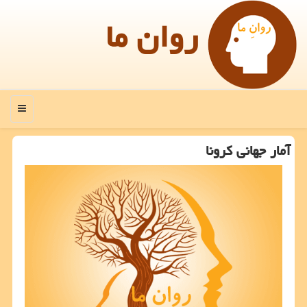
روان ما
منو
آمار جهانی كرونا