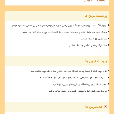
کوتاه کننده لینک
پربیننده ترین ها
تجهیز 100 تخت ویژه مراسم خاکسپاری رهبر شهید در بیمارستان صحرایی مصلی به علاوه فیلم
مصرف بی رویه مکمل های چربی سوز سبب بروز انسداد عروق و افت فشار می شود
شناسایی ۴۹۲ بیماری نادر
هشدار! دردهای شکمی را ساکت نکنید
پربحث ترین ها
وزیر بهداشت با دست پر به شیراز می آید افتتاح سه پروژه مهم سلامت محور
پیشرفت خوب حوزه جراحی مغز علیرغم اعمال تحریمها به علاوه فیلم
اهمیت تشخیص زودهنگام بیماری های دریچه ای قلب
وزارت بهداشت باید پاسخگوی کمبود داروهای حیاتی باشد
جدیدترین ها