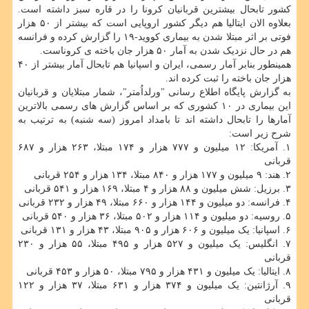
کشور تابحال بیشترین قربانیان کرونا را در قاره سبز داشته است.
بعلاوه الان ایتالیا هم دیگر کشور اروپایی است که بیشتر از ۵۰ هزار
فوتی بر اثر مبتلا شدن به بیماری کووید-۱۹ را گزارش کرده و فرانسه
هم در حال نزدیک شدن به آمار ۵۰ هزار جان باخته ی کروناست.
همینطور بنابر آمار رسمی، ایران و اسپانیا هم تابحال آمار بیشتر از ۴۰
هزار جان باخته را ثبت کرده اند.
به گزارش پایگاه اطلاع رسانی "ورلداُمتر"، شمار مبتلایان و قربانیان
این بیماری در ۱۰ کشوری که بر اساس گزارش های رسمی بالاترین
آمارها را تابحال داشته اند تا بامداد امروز (سه شنبه) به ترتیب به
شرح زیر است:
۱. آمریکا: ۱۲ میلیون و ۷۷۷ هزار و ۱۷۴ مبتلا، ۲۶۳ هزار و ۶۸۷
قربانی
۲. هند: ۹ میلیون و ۱۷۷ هزار و ۸۴۰ مبتلا، ۱۳۴ هزار و ۲۵۴ قربانی
۳. برزیل: شش میلیون و ۸۸ هزار و ۴ مبتلا، ۱۶۹ هزار و ۵۴۱ قربانی
۴. فرانسه: دو میلیون و ۱۴۴ هزار و ۶۶۰ مبتلا، ۴۹ هزار و ۲۳۲ قربانی
۵. روسیه: دو میلیون و ۱۱۴ هزار و ۵۰۲ مبتلا، ۳۶ هزار و ۵۴۰ قربانی
۶. اسپانیا: یک میلیون و ۶۰۶ هزار و ۹۰۵ مبتلا، ۴۳ هزار و ۱۳۱ قربانی
۷. انگلیس: یک میلیون و ۵۲۷ هزار و ۴۹۵ مبتلا، ۵۵ هزار و ۲۳۰
قربانی
۸. ایتالیا: یک میلیون و ۴۳۱ هزار و ۷۹۵ مبتلا، ۵۰ هزار و ۴۵۳ قربانی
۹. آرژانتین: یک میلیون و ۳۷۴ هزار و ۶۳۱ مبتلا، ۳۷ هزار و ۱۲۲
قربانی