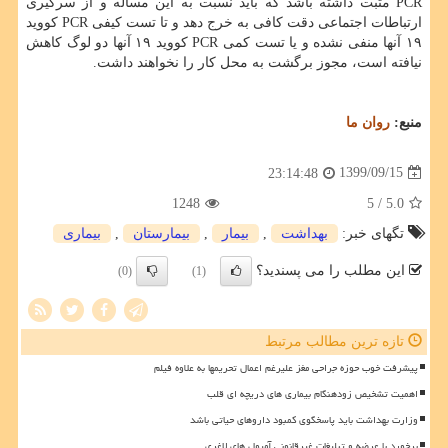
PCR مثبت داشته باشد که باید نسبت به این مساله و از سرگیری
ارتباطات اجتماعی دقت کافی به خرج دهد و تا تست کیفی PCR کووید
۱۹ آنها منفی نشده و یا تست کمی PCR کووید ۱۹ آنها دو لوگ کاهش
نیافته است، مجوز برگشت به محل کار را نخواهند داشت.
منبع:
روان ما
1399/09/15
23:14:48
1248
/ 5
5.0
تگهای خبر:
بهداشت
,
بیمار
,
بیمارستان
,
بیماری
این مطلب را می پسندید؟
(0)
(1)
تازه ترین مطالب مرتبط
پیشرفت خوب حوزه جراحی مغز علیرغم اعمال تحریمها به علاوه فیلم
اهمیت تشخیص زودهنگام بیماری های دریچه ای قلب
وزارت بهداشت باید پاسخگوی کمبود داروهای حیاتی باشد
برخورد با عرضه و تبلیغات غیرقانونی آمپول های لاغری