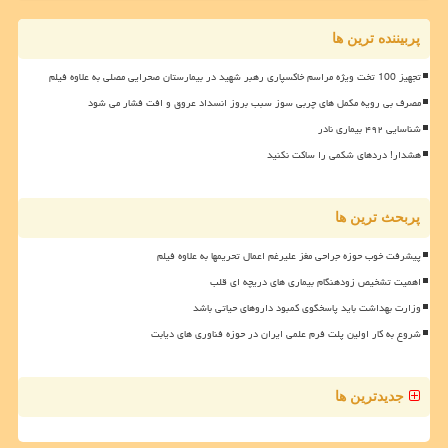
پربیننده ترین ها
تجهیز 100 تخت ویژه مراسم خاکسپاری رهبر شهید در بیمارستان صحرایی مصلی به علاوه فیلم
مصرف بی رویه مکمل های چربی سوز سبب بروز انسداد عروق و افت فشار می شود
شناسایی ۴۹۲ بیماری نادر
هشدار! دردهای شکمی را ساکت نکنید
پربحث ترین ها
پیشرفت خوب حوزه جراحی مغز علیرغم اعمال تحریمها به علاوه فیلم
اهمیت تشخیص زودهنگام بیماری های دریچه ای قلب
وزارت بهداشت باید پاسخگوی کمبود داروهای حیاتی باشد
شروع به کار اولین پلت فرم علمی ایران در حوزه فناوری های دیابت
جدیدترین ها