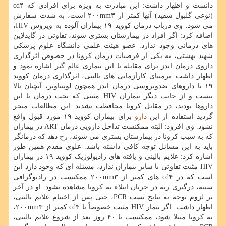
دانست و اظهار داشت: این مبادرت به ویژه برای افرادی که cd۴
(نوعی گلبول سفید) آنها کمتر از ۲۰۰mm۳ است، به شدت سفارش
می شود. وی درباب درمان کووید ۱۹ بیماران آلوده به ویروس HIV،
اضافه کرد: اگر افراد در بیمارستان بستری شوند، تفاوتی در گایدلاین
های درمانی وجود ندارد. عضو هیئت علمی دانشگاه علوم پزشکی
شهید بهشتی، به یکی از فرضیات درمان کرونا در خصوص اثرگذاری
داروی درمان ایدز برای مقابله با این بیماری عالم گیر اشاره نمود و
اظهار داشت: برمبنای کارآزمایی های بالینی، اثرگذاری درمان کووید
۱۹ با داروهای ضدویروسی درمان ایدز همچون لوپیناویر، آنچنان بالا
نیست و از جانب دیگر بیماران HIV مثبتی که تحت درمان با این
داروها بودند، در مقابل کرونا محافظت نشدند. این مطالعات منجر
گردید استفاده از این
دارو
برای بیماران کووید ۱۹ مورد قبول واقع
نشود. وی افزود: البته ممکنست تداخل دارویی درمان ART در بیماران
که به سبب کرونا در بیمارستان بستری می شوند، رخ دهد که درمانگر
باید به این مسائل توجه کافی داشته باشد. علوی مقدم همین طور
اشاره کرد: علایم بالینی و یافته های رادیولوژیک کووید ۱۹ در بیماران
HIV مثبت تفاوتی با سایر بیماران ندارد، مسئله ای که وجود دارد این
است که در cd۴ های کمتر از ۲۰۰mm۳ ممکنست در رادیوگرافی
سینه، درگیری ریه در جریان ابتلاء به کرونا مشاهده نشود. او در آخر
بر لزوم توجه به نتایج تست PCR، حتی پس از اختتام علایم بالینی،
اظهار داشت: اگر بیمار HIV مثبت خصوصاً با cd۴ کمتر از ۲۰۰mm۳،
به کرونا مبتلا شود، ممکنست تا ۴۰ روز بعد از شروع علایم بالینی،