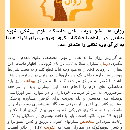
روان ما: عضو هیات علمی دانشگاه علوم پزشکی شهید
بهشتی، در رابطه با مشکلات کرونا ویروس برای افراد مبتلا
به اچ آی وی، نکاتی را متذکر شد.
به گزارش روان ما به نقل از مهر، مصطفی علوی مقدم، درباب
پیگیری
درمان
بیماران مبتلا به HIV در ایام کرونائی، اظهار داشت: این
بیماران داروهای ART را به هیچ وجه نباید قطع کنند و به سبب شرایط
موجود به اندازه حداقل یک ماه داروها را در منزل در دسترس داشته
باشند تا کمتر به مراکز مراجعه کنند. البته مراکز
بهداشت
نیز باید
هماهنگی های لازم را انجام دهد. این بیماران باید از مراجعه
غیرضروری به مراکز درمانی خودداری و در موارد غیر اورژانسی
بوسیله تله مدیسین و تله ویزیت برای گرفتن مشاوره پزشکی
استفاده کنند. وی افزود: از طرفی سه گانه شستشوی دست ها، زدن
ماسک و فاصله گذاری فیزیکی که بمنظور پیش گیری از ابتلاء به
کووید ۱۹ مورد تاکید است، باید با دقت بیشتری در مبتلایان به HIV
رعایت شود. این
متخصص
بیماریهای عفونی، تزریق واکسن آنفلوانزا و
واکسن پنوموکوک در بیماران مبتلا به
عفونت
HIV را حائز اهمیت