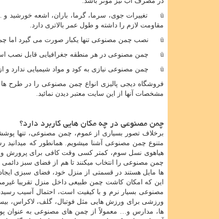
در مصرف آب نیز موثر باشد.
ü تغییرات جوی، سرما، گرما، باران، اشعه خورشید و … 
مقاومت لازم را داشته و طول عمر بالاتری دارد.
ü نصب چمن مصنوعی تنها یکبار صورت می گیرد اما چمن طبیعی نیازمند کاشت مجدد و ترمیم است و هزینه های جانبی در بر دارد.
ü چمن مصنوعی در هر منطقه جغرافیایی قابل نصب است اما چمن طبیعی مختص مکان هایی است که از نظر آب با کمبود مواجهه نیستند.
ü چمن مصنوعی نیازی به کود و مواد شیمیایی ندارد و از این نظر گزینه ای بهداشتی و سازگار با محیط زیست است.
فروشگاه دیجی پالیزی انواع چمن مصنوعی را در طرح ها و
مشخصات آنها از این سایت معتبر دیدن نمائید.
چمن مصنوعی در چه مکان هایی کاربرد دارد؟
برخلاف تصور بسیاری از عموم، چمن مصنوعی، تنها پوششی ب
متنوع چمن مصنوعی آشنا می­شویم. همانطور که می­دانید
هیاهوی نسل سوم، کمتر کسی وقت کافی برای پرورش و رسی
چمن مصنوعی را انتخاب می­کنند تا هم از فضای سبز دائمی ب
ها مایل هستند در قسمتی از منزل خود، فضای سبزی ایجاد کن
این که امکان کاشت چمن طبیعی داخل منزل تقریبا غیرم
مصنوعی بسیار نرم و با کیفیت است، احتمال آسیب رسیدن 
ورزشی برای ورزش هایی مثل فوتبال، گلف، لاکراس، بیس
ها، مدارس و… معمولاً از چمن های مصنوعی به عنوان پو