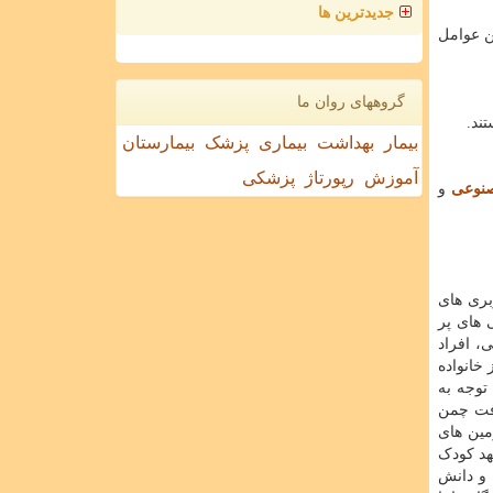
جدیدترین ها
ن عوامل
گروههای روان ما
بیمار
بهداشت
بیماری
پزشک
بیمارستان
آموزش
رپورتاژ
پزشکی
نوعی
و
بری های
 های پر
، افراد
خانواده
توجه به
افت چمن
مین های
هد کودک
 و دانش