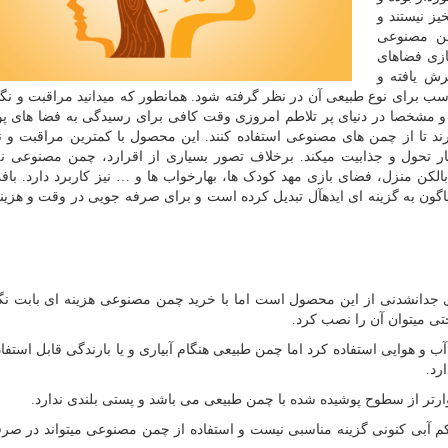
یز نیستند و
من مصنوعی
ازی فضاهای
ش یافته و
سب برای نوع طبیعی آن در نظر گرفته شود. همانطور که می­دانید مراقبت و نگه
مشخصا در دنیای پر تلاطم امروزی وقت کافی برای رسیدگی به فضا های پو
ارند تا از چمن های مصنوعی استفاده کنند. این محصول با کمترین مراقبت و ن
 تحول و جذابیت می­کند. برخلاف تصور بسیاری از اقرارد، چمن مصنوعی نه 
الکن منزل، فضای بازی مهد کودک ها، بهارخواب ها و … نیز کاربرد دارد. باف
ون به گزینه ای ایده­آل تبدیل کرده است و برای صرفه جویی در وقت و هزینه 
انشدنی از این محصول است اما با خرید چمن مصنوعی هزینه ای بابت نگ
تی می­توان آن را نصب کرد.
 و هوایی استفاده کرد اما چمن طبیعی هنگام آبیاری و یا بارندگی قابل استفا
رد.
م آبی کنونی گزینه مناسبی نیست و استفاده از چمن مصنوعی می­تواند در صر