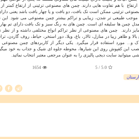
ارتفاع
ممکن است تک بافت، دو بافت و یا چهار بافت باشد یعنی دارای
یژه موجب طبیعی تر شدن، زیبایی و تراکم بیشتر چمن مصنوعی می شود. این 
ین مدل چمن ها سلیقه ای است. چمن های به رنگ سبز و تک بافت دارای تم بهاره
ز دارند.
چمن های مصنوعی از نظر تراکم انواع مختلفی داشته و از نظر ن
بالا و ظاهر زیبا در منازل، تالار، باغ، ویلا، دور استخر، حیاط، روف گاردن، ت
... مورد استفاده قرار می­گیرد. یکی دیگر از کاربردهای چمن مصنوعی ت
ا نصب این کفپوش روی این شیارها، محوطه جلوه ای شیک و جذاب به خود می­­گیر
­توانید سایت دیجی پالیزی را به عنوان مرجعی معتبر انتخاب نمائید.
1654
/ 5
5.0
ارستان