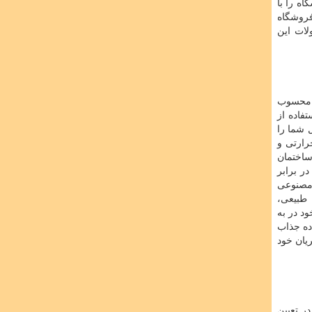
ه را با
فروشگاه
لات این
 محسوب
فاده از
 شما را
رارتی و
ساختمان
ر برابر
 مصنوعی
 طبیعی،
ود در به
اده جذاب
یان خود
ر تعیین