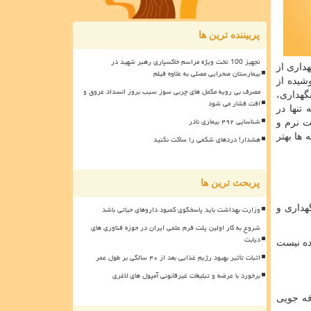
پربیننده ترین ها
تجهیز 100 تخت ویژه مراسم خاکسپاری رهبر شهید در
داری از
بیمارستان صحرایی مصلی به علاوه فیلم
شیده از
مصرف بی رویه مکمل های چربی سوز سبب بروز انسداد عروق و
گهداری،
افت فشار می شود
تنها در
شناسایی ۴۹۲ بیماری نادر
ت نرم و
ها بهتر
هشدار! دردهای شکمی را ساکت نکنید
پربحث ترین ها
هداری و
وزارت بهداشت باید پاسخگوی کمبود داروهای حیاتی باشد
شروع به کار اولین پلت فرم علمی ایران در حوزه فناوری های
دیابت
ده نیست
اثبات تأثیر بهبود رژیم غذایی بعد از ۴۰ سالگی بر طول عمر
برخورد با عرضه و تبلیغات غیرقانونی آمپول های لاغری
فه جویی