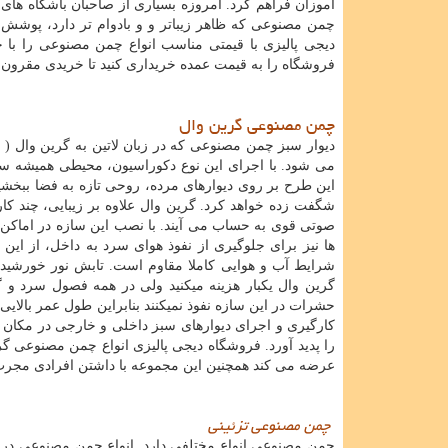
آموزان فراهم کرد. امروزه بسیاری از صاحبان باشگاه های
چمن مصنوعی که ظاهر زیباتر و و بادوام تر دارد، پوشش 
دیجی پالیزی با قیمتی مناسب انواع چمن مصنوعی را با خد
فروشگاه را به قیمت عمده خریداری کنید تا خریدی مقرون 
چمن مصنوعی گرین وال
دیوار سبز چمن مصنوعی که در زبان لاتین به گرین وال (
l
می شود. با اجرای این نوع دکوراسیون، محیطی همیشه سبز 
این طرح بر روی دیوارهای مرده، روحی تازه به فضا ببخش
شگفت زده خواهد کرد. گرین وال علاوه بر زیبایی، چند کا
صوتی قوی به حساب می آیند. با نصب این سازه در اماکن پر
ها نیز برای جلوگیری از نفوذ هوای سرد به داخل، از این
شرایط آب و هوایی کاملا مقاوم است. تابش نور خورشید
گرین وال یکبار هزینه می­کنید ولی در همه فصول سرد و گ
حشرات در این سازه نفوذ نمی­کنند بنابراین طول عمر بالایی 
کارگیری و اجرای دیوارهای سبز داخلی و خارجی در مکان های
را پدید آورد. فروشگاه دیجی پالیزی انواع چمن مصنوعی گری
عرضه می کند همچنین این مجموعه با داشتن افرادی مجرب 
چمن مصنوعی تزئینی
چمن مصنوعی انواع مختلفی دارد. انواع چمن مصنوعی در ج