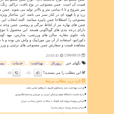
قیمت آن است.
چمن مصنوعی در نوع بافت، تراکم، رنگ، 
متر شروع و تا 4 سانتی متر و بالاتر تولید می شوند. چمن مصنوعی تزئینی
زرد و یا قهوه ای در کنار سبز می باشد. این ساختار و
مصنوعی را اصطلاحا چمن پاییزه می­نامند. البته انتخاب ا
چمن های بهاره نیز از لحاظ تیرگی و روشنی چمن وجه تمای
دارای درجه بندی های گوناگونی هستند
.
این محصول با تنوع 
پله، جلوی مغازه، سالن های ورزشی، مدارس، مهد کودک و
دکوراتیو، استفاده از آن بین موزاییک و واش بتن بوده و ب
مشاهده قیمت و سفارش چمن مصنوعی های تزئینی و ورزشی می
1399/09/19
23:03:45
تگهای خبر:
رپورتاژ
,
بهداشت
,
خدمات
,
بیم
این مطلب را می پسندید؟
(0)
(1)
تازه ترین مطالب مرتبط
وزارت بهداشت باید پاسخگوی کمبود داروهای حیاتی باشد
رتبه نخست دانشگاه علوم پزشکی ایران در میزبانی مراسم خاکسپاری
جراحی پیچیده پیوند کبد کودک ۷ ساله از انسان زنده در ایران
دندان مردم روستا، درمان ندارد!