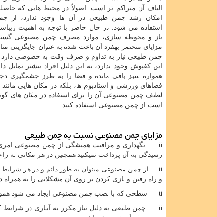
الیاف آن متراکم تر است. اصولاً در محیط هایی که حاصل­خ
امکان رشد چمن طبیعی در آن ها وجود ندارد، از چ
استفاده می شود. در حال حاضر با توجه به اهمیت زیباس
باز و محوطه سازی، موارد مصرف چمن مصنوعی گستر
مزایای منحصر­ به­فرد آن باعث شده به عنوان جایگزینی منا
چمن طبیعی نیاز به تداوم و صرف وقت به خصوصی دارد و 
این کفپوش وجود ندارد، به این دلیل افراد بیشتر تمایل د
همواره سبز باقی مانده و فضا را به طرز چشمگیری دچار
فضاهای ورزشی و استادیوم ها، بلکه در مکان هایی مانند ب
لطیف چمن مصنوعی آن را برای استفاده در مکان های گوناگ
است از چمن مصنوعی استفاده کنید.
مزایای چمن مصنوعی نسبت به چمن طبیعی
ü نگهداری و مراقبت همیشگی از چمن مصنوعی امری جد
رسیدگی به آن پرداخت نمی­کنید همچنین در هر مکانی به راح
ü از چمن مصنوعی می­توان به طور دائم و در هر شرایط آب
و راه رفتن و بازی کردن بر روی آن مشکلاتی را به همراه دا
ü سطحی که با نصب چمن مصنوعی ایجاد می شود هموارتر از سطوح پوشیده شده با چمن طبیعی می باشد و پستی بلندی ندارد.
ü چمن طبیعی به دلیل نیاز مکرر به آبیاری در شرایط ک