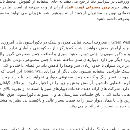
 ورزشی در سراسر دنیا ترجیح می دهند به جای استفاده از کفپوش، محیط باشگا
دهند. خرید
چمن مصنوعی قیمت عمده
ارزان تر و به صرفه تر است. ما در 
ماتی نوین به مشتریان ارجمند ارائه می­دهیم. شما عزیزان می توایند محصو
بصرفه داشته باشید.
Green Wal
) معروف است، نمایی مدرن و شیک در دکوراسیون های امروزی
و آرامش بخش خواهید داشت که هرگز نیاز به کوددهی و آبیاری ندارد. با است
ید و دکوراسیون را جانی دوباره دهید. سبزی و لطافت چمن مصنوعی گرین وال
ربرد دیگر نیز دارد. دیوارهای سبز ساخته شده با چمن مصنوعی، نوعی عایق ح
 تردد می­توان تا حدود زیادی سر وصدا را کاهش داد. در فضای داخلی و لابی 
 سبک طراحی استفاده می­شود. یکی دیگر از مزایای
Green Wall
این است که د
 موجب تغییر رنگ و کیفیت چمن مصنوعی دیواری نخواهد شد. با خرید چمن
رم، فضایی دلنشین، آرامش بخش و زیبا را در اختیار دارید. برخلاف گیاهان
دارد. شرکت های ارائه دهنده خدمات دیوارهای سبز با استفاده از تجربه بالای خ
ی مانند لابی، اتاق جلسات، بیمارستان ها و ... می­تواند دکوراسیونی فوق الع
ن وال یا همان دیوار سبز را به قیمت بسیار عالی و باکیفیت بی نظیر به مشتر
خدمات نصب را نیز انجام می دهند.
نس الیاف و بکینگ دارای کیفیت های متفاوتی هستند که یکی از عوامل مهم د