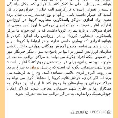
بتوانند به پرسنل اصلی ما کمک کنند یا افرادی که امکان رانندگی
داشتند را بعنوان راننده به کار گرفتیم البته خیلی از خیران هم پای کار
آمدند که اصرار داشتند نامی از آنها و نوع خدمت رسانی شان برده
نشود.
راه اندازی مراکز پاسخگویی مشاوره کرونا در اورژانس
آقازاده اظهار نمود: به جز تماسهای درمانی با اورژانس، بعضی از
افراد سوالاتی درباره بیماری کرونا داشتند که در این حوزه ما مرکز
پاسخگویی «مشاوره کرونا» را در اورژانس راه اندازی کردیم تا
بتوانیم افرادی که بیماری خاصی ندارند و در ارتباط با کرونا سوال
دارند، راهنمایی نماییم. معاون آموزش همگانی، مهارتی و اعتباربخشی
سازمان اورژانس کشور در انتها در پاسخ به سوال دیگر خبرنگار مهر
در خصوص اینکه افراد چگونه می توانند به مراکز مراقب سلامت در
طرح «شهید سلیمانی» برای قرنطینه شدن رجوع کنند؟ اظهار داشت:
طرح شهید سلیمانی بگونه ای است که پرسنل
درمان
به سراغ مردم
می روند. اگر در فردی علائمی مشاهده کنند، وی را به قرنطینه می
برند اما اگر فردی، خودش علایم کرونا را مشاهده کرد، می تواند به
مراکز درمانی و بیمارستان ها رجوع کند تا از راه این مراکز به
همکاران ما در طرح شهید سلیمانی معرفی شوند که اگر امکان
خودقرنطینگی را ندارند، به مراکز مراقب سلامت معرفی شوند.
1399/09/25
22:29:09