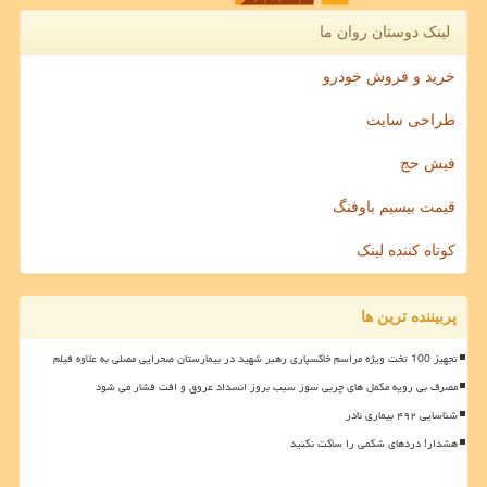
لینک دوستان روان ما
خرید و فروش خودرو
طراحی سایت
فیش حج
قیمت بیسیم باوفنگ
کوتاه کننده لینک
پربیننده ترین ها
تجهیز 100 تخت ویژه مراسم خاکسپاری رهبر شهید در بیمارستان صحرایی مصلی به علاوه فیلم
مصرف بی رویه مکمل های چربی سوز سبب بروز انسداد عروق و افت فشار می شود
شناسایی ۴۹۲ بیماری نادر
هشدار! دردهای شکمی را ساکت نکنید