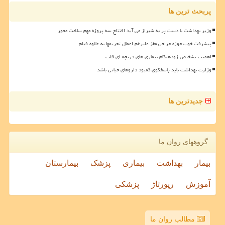
پربحث ترین ها
وزیر بهداشت با دست پر به شیراز می آید افتتاح سه پروژه مهم سلامت محور
پیشرفت خوب حوزه جراحی مغز علیرغم اعمال تحریمها به علاوه فیلم
اهمیت تشخیص زودهنگام بیماری های دریچه ای قلب
وزارت بهداشت باید پاسخگوی کمبود داروهای حیاتی باشد
جدیدترین ها
گروههای روان ما
بیمار
بهداشت
بیماری
پزشک
بیمارستان
آموزش
رپورتاژ
پزشکی
مطالب روان ما