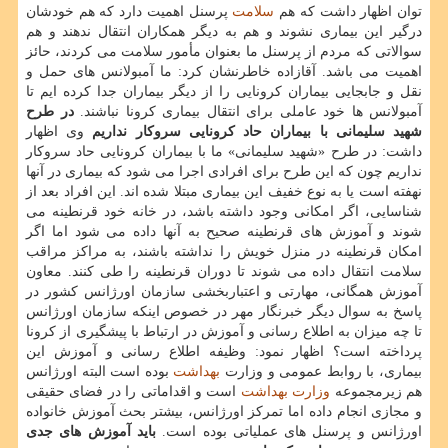
توان اظهار داشت که هم
سلامت
پرسنل اهمیت دارد که هم خودشان
درگیر این بیماری نشوند و هم به دیگر همکاران انتقال ندهند و هم
سوالاتی که مردم از پرسنل ما بعنوان مأمور سلامت می کردند، حائز
اهمیت می باشد. آقازاده خاطرنشان کرد: ما آمبولانس های حمل و
نقل و جابجایی بیماران کرونایی را از دیگر بیماران جدا کرده ایم تا
آمبولانس ها خود عاملی برای انتقال بیماری کرونا نباشند.
در طرح
شهید سلیمانی با بیماران حاد کرونایی سروکار نداریم
وی اظهار
داشت: در طرح «شهید سلیمانی» ما با بیماران کرونایی حاد سروکار
نداریم چون که این طرح برای افرادی اجرا می شود که بیماری در آنها
نهفته است یا به نوع خفیف این بیماری مبتلا شده اند. این افراد بعد از
شناسایی، اگر امکانی وجود داشته باشد، در خانه خود قرنطینه می
شوند و آموزش های قرنطینه صحیح به آنها داده می شود اما اگر
امکان قرنطینه در منزل خویش را نداشته باشند، به مراکز مراقب
سلامت انتقال داده می شوند تا دوران قرنطینه را طی کنند. معاون
آموزش همگانی، مهارتی و اعتباربخشی سازمان اورژانس کشور در
پاسخ به سوال دیگر خبرنگار مهر در خصوص اینکه سازمان اورژانس
تا چه میزان به اطلاع رسانی و آموزش در ارتباط با پیشگیری از کرونا
پرداخته است؟ اظهار نمود: وظیفه اطلاع رسانی و آموزش این
بیماری، با روابط عمومی و وزارت
بهداشت
بوده است البته اورژانس
هم زیرمجموعه
وزارت بهداشت
است و اقداماتی را در فضای حقیقی
و مجازی انجام داده اما تمرکز اورژانس، بیشتر بحث آموزش خانواده
اورژانس و پرسنل های عملیاتی بوده است.
باید آموزش های جدی