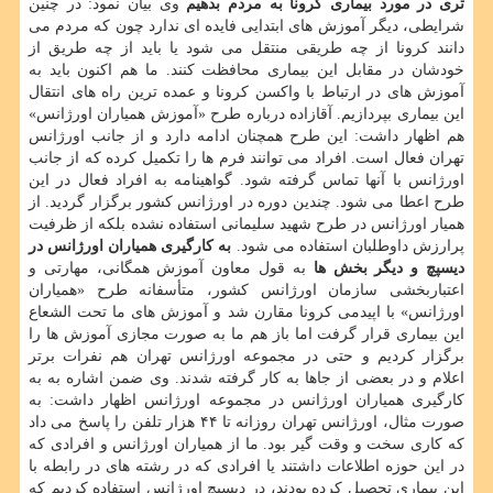
تری در مورد بیماری کرونا به مردم بدهیم
وی بیان نمود: در چنین
شرایطی، دیگر آموزش های ابتدایی فایده ای ندارد چون که مردم می
دانند کرونا از چه طریقی منتقل می شود یا باید از چه طریق از
خودشان در مقابل این بیماری محافظت کنند. ما هم اکنون باید به
آموزش های در ارتباط با واکسن کرونا و عمده ترین راه های انتقال
این بیماری بپردازیم. آقازاده درباره طرح «آموزش همیاران اورژانس»
هم اظهار داشت: این طرح همچنان ادامه دارد و از جانب اورژانس
تهران فعال است. افراد می توانند فرم ها را تکمیل کرده که از جانب
اورژانس با آنها تماس گرفته شود. گواهینامه به افراد فعال در این
طرح اعطا می شود. چندین دوره در اورژانس کشور برگزار گردید. از
همیار اورژانس در طرح شهید سلیمانی استفاده نشده بلکه از ظرفیت
پرارزش داوطلبان استفاده می شود.
به کارگیری همیاران اورژانس در
دیسپچ و دیگر بخش ها
به قول معاون آموزش همگانی، مهارتی و
اعتباربخشی سازمان اورژانس کشور، متأسفانه طرح «همیاران
اورژانس» با اپیدمی کرونا مقارن شد و آموزش های ما تحت الشعاع
این بیماری قرار گرفت اما باز هم ما به صورت مجازی آموزش ها را
برگزار کردیم و حتی در مجموعه اورژانس تهران هم نفرات برتر
اعلام و در بعضی از جاها به کار گرفته شدند. وی ضمن اشاره به به
کارگیری همیاران اورژانس در مجموعه اورژانس اظهار داشت: به
صورت مثال، اورژانس تهران روزانه تا ۴۴ هزار تلفن را پاسخ می داد
که کاری سخت و وقت گیر بود. ما از همیاران اورژانس و افرادی که
در این حوزه اطلاعات داشتند یا افرادی که در رشته های در رابطه با
این بیماری تحصیل کرده بودند، در دیسپچ اورژانس استفاده کردیم که