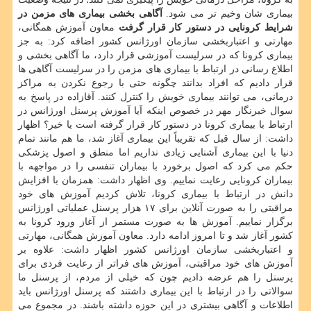
بیماری شان وخیم تر می شود.
آگاهی بخشی بیماری های مزمن در
شرایط کرونایی در دستور کار قرار گرفت
معاون آموزش همگانی،
مهارتی و اعتباربخشی سازمان اورژانس کشور اضافه کرد: به جز
بیماری کرونا که در سرلیست آموزشی قرار دارد، ما آگاهی بخشی و
اطلاع رسانی در ارتباط با بیماری های مزمن را در سرلیست آگاهی ها
قرار دادیم که افراد بدانند چگونه حتی با رجوع نکردن به مراکز
درمانی، می توانند بیماری خویش را کنترل کنند. آقازاده در پاسخ به
سوال خبرنگار مهر در خصوص اینکه آیا آموزش پرسنل اورژانس در
ارتباط با بیماری کرونا در دستور کار قرار گرفته است یا خیر؟ اظهار
داشت: از سال قبل که تقریباً این بیماری آغاز شد، ما هم مانند تمام
دنیا با این بیماری آشنایی زیادی نداریم اما منطق و اصول پزشکی
حکم می کرد که اصول برخورد با بیماران تنفسی را در مواجهه با
بیماران کرونایی رعایت نماییم. وی اظهار داشت: همزمان با افزایش
دانش در ارتباط با بیماری کرونا، تلاش کردیم آموزش های خود
مراقبتی را به صورت آنلاین برای ۱۷ هزار پرسنل عملیاتی اورژانس
برگزار نماییم. آموزش ها به صورت مستمر از آغاز ورود کرونا به
کشور آغاز شد و تا امروز ادامه دارد. معاون آموزش همگانی، مهارتی
و اعتباربخشی سازمان اورژانس کشور اظهار داشت: علاوه بر
آموزش های خود مراقبتی، آموزش های فراتر از رعایت فردی برای
پرسنل را هم عرضه دادیم چون که خیلی از مردم، از پرسنل ما
سوالاتی را در ارتباط با این بیماری داشتند که پرسنل اورژانس باید
اطلاعات و آگاهی بیشتری در این حوزه داشته باشند. در مجموع می