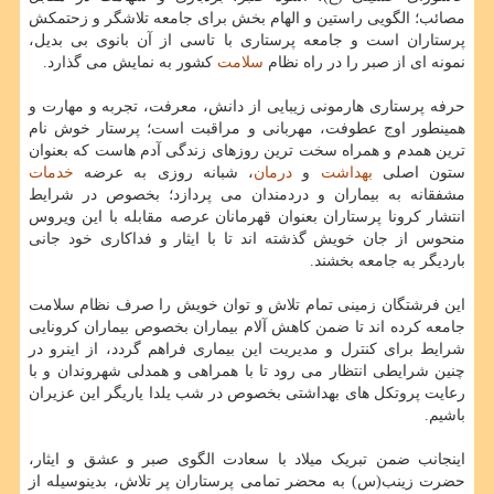
مصائب؛ الگویی راستین و الهام بخش برای جامعه تلاشگر و زحتمکش
پرستاران است و جامعه پرستاری با تاسی از آن بانوی بی بدیل،
نمونه ای از صبر را در راه نظام
سلامت
کشور به نمایش می گذارد.
حرفه پرستاری هارمونی زیبایی از دانش، معرفت، تجربه و مهارت و
همینطور اوج عطوفت، مهربانی و مراقبت است؛ پرستار خوش نام
ترین همدم و همراه سخت ترین روزهای زندگی آدم هاست که بعنوان
ستون اصلی
بهداشت
و
درمان
، شبانه روزی به عرضه
خدمات
مشفقانه به بیماران و دردمندان می پردازد؛ بخصوص در شرایط
انتشار کرونا پرستاران بعنوان قهرمانان عرصه مقابله با این ویروس
منحوس از جان خویش گذشته اند تا با ایثار و فداکاری خود جانی
باردیگر به جامعه بخشند.
این فرشتگان زمینی تمام تلاش و توان خویش را صرف نظام سلامت
جامعه کرده اند تا ضمن کاهش آلام بیماران بخصوص بیماران کرونایی
شرایط برای کنترل و مدیریت این بیماری فراهم گردد، از اینرو در
چنین شرایطی انتظار می رود تا با همراهی و همدلی شهروندان و با
رعایت پروتکل های بهداشتی بخصوص در شب یلدا یاریگر این عزیران
باشیم.
اینجانب ضمن تبریک میلاد با سعادت الگوی صبر و عشق و ایثار،
حضرت زینب(س) به محضر تمامی پرستاران پر تلاش، بدینوسیله از