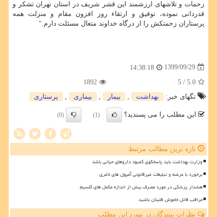
زحمات و تلاشهای ارزشمند این قشر شریف در استان تهران تشکر و
قدردانی نموده، توفیق و ارتقاء روز افزون مقام و منزلت همه
پرستاران زحمتکش را از درگاه خداوند متعال مسئلت دارم."
1399/09/29
14:38:18
1892
/ 5
5.0
تگهای خبر:
بهداشت
,
بیمار
,
بیماری
,
پرستاری
این مطلب را می پسندید؟
(0)
(1)
تازه ترین مطالب مرتبط
وزارت بهداشت باید پاسخگوی کمبود داروهای حیاتی باشد
برخورد با عرضه و تبلیغات غیرقانونی آمپول های لاغری
هشدار پزشکی در مورد مصرف بیش از اندازه مکمل های کلسیم
مراقب قاتل خاموش قلبتان باشید
نظرات بینندگان در مورد این مطلب