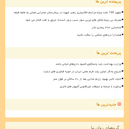
پربیننده ترین ها
تجهیز 100 تخت ویژه مراسم خاکسپاری رهبر شهید در بیمارستان صحرایی مصلی به علاوه فیلم
مصرف بی رویه مکمل های چربی سوز سبب بروز انسداد عروق و افت فشار می شود
شناسایی ۴۹۲ بیماری نادر
هشدار! دردهای شکمی را ساکت نکنید
پربحث ترین ها
وزارت بهداشت باید پاسخگوی کمبود داروهای حیاتی باشد
شروع به کار اولین پلت فرم علمی ایران در حوزه فناوری های دیابت
اثبات تأثیر بهبود رژیم غذایی بعد از ۴۰ سالگی بر طول عمر
برخورد با عرضه و تبلیغات غیرقانونی آمپول های لاغری
جدیدترین ها
گروههای روان ما