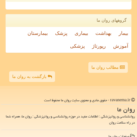
گروههای روان ما
بیمار
بهداشت
بیماری
پزشک
بیمارستان
آموزش
رپورتاژ
پزشکی
مطالب روان ما
بازگشت به روان ما
ravanema.ir - حقوق مادی و معنوی سایت روان ما محفوظ است
روان ما
روانشناسی و روانپزشکی : اطلاعات مفید در حوزه روانشناسی و روانپزشکی : روان ما، همراه شما
در راه سلامت روان
صفحات روان ما