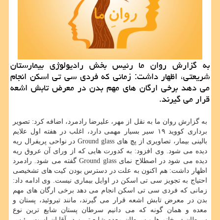
به گزارش روان ما رئیس بخش رادیولوژی بیمارستان
شریعتی، اظهار داشت: زمانی که فردی سی تی اسکن انجام
می دهد برخی ارگان های مهم بدن در معرض تابش اشعه
قرار می گیرند.
به گزارش روان ما به نقل از مهر، علیرضا رادمرد، اضافه کرد: تصویر
برداری کووید ۱۹ سیر بسیار مهمی دارد، اغلب در هفته اول علایم
بالینی بیمار، تصاویری از پچ های Ground glass در نواحی پریفرال ریه
دیده می شود. وی افزود: به کدورت هایی که از ورای آن عروق ریه
دیده می شود در اصطلاح نمای Ground glass گفته می شود. رادمرد
اظهار داشت: هم اکنون به علت در دسترس بودن کیت های تشخیصی
احتیاج به تجویز سی تی اسکن در اوایل بیماری نیست. وی ادامه داد:
زمانی که فردی سی تی اسکن انجام می دهد برخی ارگان های مهم
بدن در معرض تابش اشعه قرار می گیرند، مانند تیروئید، پستان و
معده و همان گونه که می دانیم سرطان پستان شایع ترین نوع
سرطان در خانم ها و سرطان معده شایع ترین در آقایان است. رئیس