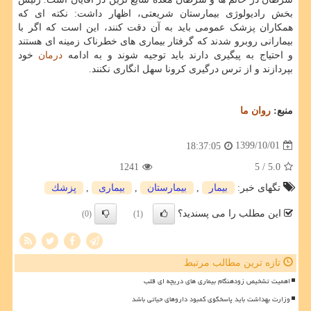
بخش رادیولوژی بیمارستان شریعتی، اظهار داشت: نکته ای که
همکاران پزشک عمومی باید به آن دقت کنند، این است که اگر با
بیمارانی روبرو شدند که گرفتار بیماری های خطرناک زمینه ای هستند
و احتیاج به پیگیری دارند باید توجیه شوند و به ادامه
درمان
خود
بپردازند و از ترس درگیری کرونا سهل انگاری نکنند.
منبع:
روان ما
1399/10/01
18:37:05
1241
/ 5
5.0
تگهای خبر:
بیمار
,
بیمارستان
,
بیماری
,
پزشك
این مطلب را می پسندید؟
(0)
(1)
تازه ترین مطالب مرتبط
اهمیت تشخیص زودهنگام بیماری های دریچه ای قلب
وزارت بهداشت باید پاسخگوی کمبود داروهای حیاتی باشد