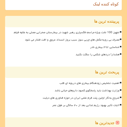
کوتاه کننده لینک
پربیننده ترین ها
تجهیز 100 تخت ویژه مراسم خاکسپاری رهبر شهید در بیمارستان صحرایی مصلی به علاوه فیلم
مصرف بی رویه مکمل های چربی سوز سبب بروز انسداد عروق و افت فشار می شود
شناسایی ۴۹۲ بیماری نادر
هشدار! دردهای شکمی را ساکت نکنید
پربحث ترین ها
اهمیت تشخیص زودهنگام بیماری های دریچه ای قلب
وزارت بهداشت باید پاسخگوی کمبود داروهای حیاتی باشد
شروع به کار اولین پلت فرم علمی ایران در حوزه فناوری های دیابت
اثبات تأثیر بهبود رژیم غذایی بعد از ۴۰ سالگی بر طول عمر
جدیدترین ها