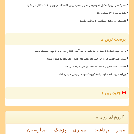
مصرف بی رویه مکمل های چربی سوز سبب بروز انسداد عروق و افت فشار می شود
شناسایی ۴۹۲ بیماری نادر
هشدار! دردهای شکمی را ساکت نکنید
پربحث ترین ها
وزیر بهداشت با دست پر به شیراز می آید افتتاح سه پروژه مهم سلامت محور
پیشرفت خوب حوزه جراحی مغز علیرغم اعمال تحریمها به علاوه فیلم
اهمیت تشخیص زودهنگام بیماری های دریچه ای قلب
وزارت بهداشت باید پاسخگوی کمبود داروهای حیاتی باشد
جدیدترین ها
گروههای روان ما
بیمار
بهداشت
بیماری
پزشک
بیمارستان