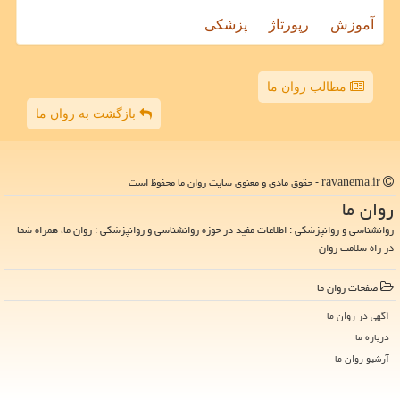
آموزش
رپورتاژ
پزشکی
مطالب روان ما
بازگشت به روان ما
ravanema.ir - حقوق مادی و معنوی سایت روان ما محفوظ است
روان ما
روانشناسی و روانپزشکی : اطلاعات مفید در حوزه روانشناسی و روانپزشکی : روان ما، همراه شما
در راه سلامت روان
صفحات روان ما
آگهی در روان ما
درباره ما
آرشیو روان ما