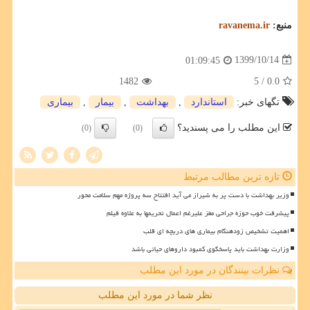
منبع:
ravanema.ir
1399/10/14
01:09:45
1482
/ 5
0.0
تگهای خبر:
استاندارد
,
بهداشت
,
بیمار
,
بیماری
این مطلب را می پسندید؟
(0)
(0)
تازه ترین مطالب مرتبط
وزیر بهداشت با دست پر به شیراز می آید افتتاح سه پروژه مهم سلامت محور
پیشرفت خوب حوزه جراحی مغز علیرغم اعمال تحریمها به علاوه فیلم
اهمیت تشخیص زودهنگام بیماری های دریچه ای قلب
وزارت بهداشت باید پاسخگوی کمبود داروهای حیاتی باشد
نظرات بینندگان در مورد این مطلب
نظر شما در مورد این مطلب