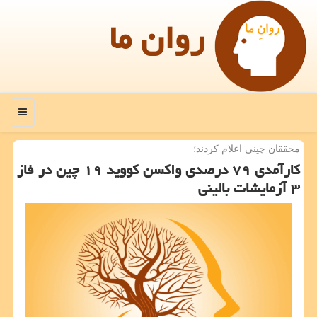
روان ما
منو
محققان چینی اعلام كردند؛
كارآمدی ۷۹ درصدی واكسن كووید ۱۹ چین در فاز
۳ آزمایشات بالینی