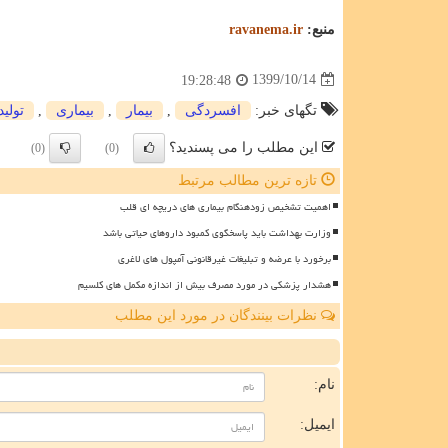
منبع:
ravanema.ir
1399/10/14
19:28:48
تگهای خبر:
افسردگی
,
بیمار
,
بیماری
,
تولید
این مطلب را می پسندید؟
(0)
(0)
تازه ترین مطالب مرتبط
اهمیت تشخیص زودهنگام بیماری های دریچه ای قلب
وزارت بهداشت باید پاسخگوی کمبود داروهای حیاتی باشد
برخورد با عرضه و تبلیغات غیرقانونی آمپول های لاغری
هشدار پزشکی در مورد مصرف بیش از اندازه مکمل های کلسیم
نظرات بینندگان در مورد این مطلب
ن
نام:
ایمیل: