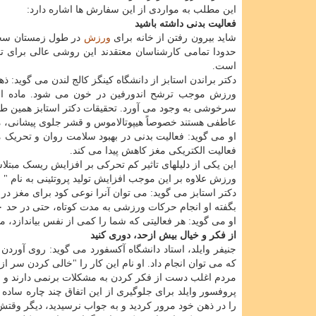
این مطلب به مواردی از این سفارش ها اشاره دارد:
فعالیت بدنی داشته باشید
شاید بیرون رفتن از خانه برای
ورزش
در طول زمستان سخت
حدودا تمامی کارشناسان معتقدند این روشی عالی برای ت
است.
دکتر براندن استابز از دانشگاه کینگز کالج لندن می گوید: ذ
ورزش موجب ترشح اندورفین در خون می شود. ماده ای
سرخوشی به وجود می آورد. تحقیقات دکتر استابز همین طو
عاطفی هستند خصوصاً هیپوتالاموس و قشر جلوی پیشانی، م
او می گوید: فعالیت بدنی در بهبود سلامت روان و تحریک
فعالیت الکتریکی مغز کاهش پیدا می کند.
این یکی از دلیلهای تاثیر کم تحرکی بر افزایش ریسک مب
ورزش علاوه بر این موجب افزایش تولید پروتئینی به نام 
دکتر استابز می گوید: می توان آنرا نوعی کود برای مغز د
بگفته او انجام حرکات ورزشی به مدت کوتاه، حتی در حد ۱۰ دقیقه هم می تواند مفید باشد.
او می گوید: هر فعالیتی که شما را کمی از نفس بیاندازد، م
از فکر و خیال بیش ازحد، دوری کنید
جنیفر وایلد، استاد دانشگاه آکسفورد می گوید: روی آوردن 
که می توان انجام داد. او نام این کار را "خالی کردن سر ا
مردم اغلب دست از فکر کردن به مشکلات برنمی دارند و اف
را در ذهن خود مرور کردید و به جواب نرسیدید، دیگر وقتش ر