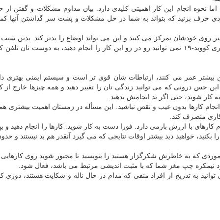
نحوه انجام این کار اهمیتی کلیدی دارد. بیان مداوم مشکلات و گفتن از حا
دی حرف بزنید که بتواند به شما در حل مشکلات و پشت سر گذاشتن آنها کمک
یشتر روی خودشان تمرکز می کنند و این می تواند اوضاع را بدتر کند. بدین سبب
می توانید از دیگران کمک بگیرید و اگر به سبب شیوع بیماری کووید-۱۹ نمی توانید رو در رو این کار را انجام دهید، به دوست تان 
ن بیشتر عمر می کنند، ارتباطات شان قوی تر است و سیستم ایمنی بهتری دار
س درونی که می توانید زندگی تان را تغییر دهید و همه چیزها خارج از کن
کار شوید، حتی اگر بد انجامش بدهید.
نجام کارها بدون عیب و نقص نباشید. این مسأله در زمستان اهمیت بیشتری هم 
 کاری منصرف کند.
 کارهای با ارزش بازمی دارد. فورا دست به کار شوید. کارها را انجام دهید و بپ
ا بکنید، خواهید دید بیشتر اوقات نتایجی که می گیرد آنقدر هم بد نیستند و حدو
موردی که به خاطرش شکرگزار هستید را بنویسید تا مجبور شوید روی کارهایی
ود نیمکره چپ مغز شما که با مثبت اندیشی مرتبط می باشد، فعال شود.
وانید به تدریج از افراد منفی که مدام در حال ناله و شکایت هستند، دوری کن