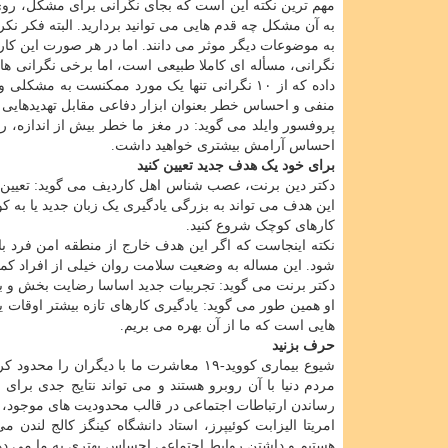
مهم ترین نکته این است که بجای نگرانی برای مشکل، روی 
به آن مشکل چه قدم هایی می توانید بردارید. البته فکر 
به موضوعات دیگر موثر می دانند. اما در هر صورت این کار ب
نگرانی، مسأله ای کاملا طبیعی است، اما برخی نگرانی ها
داده که از ۱۰ نگرانی تنها یک مورد ممکنست به 
منفی و احساس خطر بعنوان ابزار دفاعی مقابل تهدیدهایی ک
پروفسور وایلد می گوید: در مغز ما خطر بیش از اندازه، 
احساس آرامش بیشتری خواهید داشت.
برای خود یک هدف جدید تعیین کنید
دکتر دین برنت، عصب شناس اهل کاردیف می گوید: تعیین 
این هدف می تواند به بزرگی یادگیری یک زبان جدید یا به ک
کارهای کوچک شروع کنید.
نکته اینجاست که اگر این هدف خارج از منطقه امن فرد ب
شود. این مساله به وضعیت سلامت روان خیلی از افراد کم
دکتر برنت می گوید: تجربیات جدید اساسا رضایت بخش و ب
او همین طور می گوید: یادگیری کارهای تازه بیشتر اوقا
هایی است که ما از آن بهره می بریم.
حرف بزنید
شیوع بیماری کووید-۱۹ معاشرت ما با دیگر
مردم دنیا با آن روبرو هستند و می تواند نتایج جدی برا
رساندن ارتباطات اجتماعی در قالب محدودیت های موجود، ا
امریتا الیزابت کوئیپرز، استاد دانشگاه کینگز کالج لندن
هستیم و داشتن روابط اجتماعی احساس بهتری به ما می ده