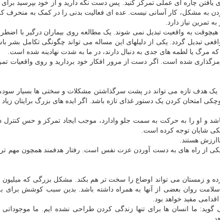
یافتن چاره ای عملی تمرکز کنید. پس دست نگه دارید و از خود بپرسید برای
نکردن به مشکل، کار آسانی نیست. عده ای فعالیت بدنی را در کمک به منحرف ک
ه تمرین نیاز دارد.
 هیچوقت به واقعیت تبدیل نمی شوند. یک مطالعه روی بیماران درگیر با اضطر
مشکلی واقعی تبدیل گردد. یکی از دلیلهای این مساله می تواند چگونگی تکامل بشر با
ه مرگ یا لطمه های جدی به دنبال دارند، در ما به شدت نهادینه شده است.
رمزگذاری شده است. اگر دست از مرور افکار خود بردارید و روی واقعیات تمرک
یک هدف تازه می تواند در پشت سرگذاشتن مشکلات و سختی ها بسیار سودمن
وچکی امتحان کردن یک دستور غذای تازه باشد. اگر ایده های بزرگ برایتان زیاد
اشد و او را به حرکت به سمت جلو وادارد، موجب ایجاد تمرکز و حس کنترل د
کی شایان توجه کرده است.
اارزش هستند.
ت یکی از راه های به دست آوردن عزت نفس است. رفتار هدفمند همچون مهم ت
ان را محدود کرده و زمستان می تواند اوضاع را سخت تر هم بکند. مشکل بزرگی که میلیون 
ی سلامت روان بعضی از آنها به همراه داشته باشد. بدین سبب کوشش برای به
قدامی مفید خواهد بود.
 می گوید: ما انسان ها برای تنها زندگی کردن طراحی نشده ایم. ما موجوداتی 
د.