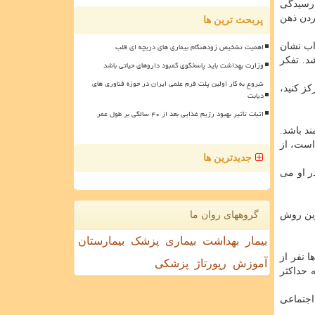
 رسیدگی
ردن ذهن
پربحث ترین ها
اهمیت تشخیص زودهنگام بیماری های دریچه ای قلب
اب نشان
شد. تفکر
وزارت بهداشت باید پاسخگوی کمبود داروهای حیاتی باشد
شروع به کار اولین پلت فرم علمی ایران در حوزه فناوری های
ز کنید،
دیابت
اثبات تأثیر بهبود رژیم غذایی بعد از ۴۰ سالگی بر طول عمر
د باشد.
 است، از
جدیدترین ها
ر او می
رین روش
گروههای روان ما
بیمار
بهداشت
بیماری
پزشک
بیمارستان
ها نفر از
آموزش
رپورتاژ
پزشکی
 حداکثر
اجتماعی