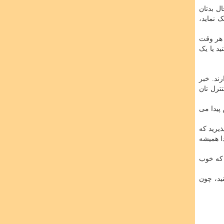
ل بدتان
 نماید،
 هر وقت
تلفن کنید یا یک
ند. خبر
ترل تان
پیدا می
ذیرید که
دا همیشه
 که خوب
ید، چون