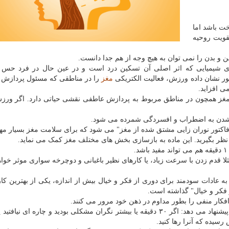
 باشد اما
قویت روحیه
هن و بدن را نمی توان به هیچ وجه از هم جدا دانست.
 شیمیایی که اثر اصلی آن تسکین درد است و در عین حال در فرد حس 
ر نشان داده ورزش، فعالیت الکتریکی
مغز
را در مناطقی که مسئول پردازش 
ی افزاید.
 مغز همچون در مناطق مربوط به پردازش عاطفی نقشی حیاتی دارد. اگر ورزش
تلاشدن به اضطراب و افسردگی شمرده می شود.
" فاکتور نوران زایی مشتق شده از مغز" می شود که برای سلامت مغز بسیار م
ر نظر بگیرید. این ماده به بازسازی بخش های مختلف مغز کمک می نماید.
ثلا قدم زدن با سرعت زیاد، یا کارهای نظیر باغبانی و دوچرخه سواری موثر خواه
به عادات سودمند برای دوری از فکر و خیال بیش از اندازه، یکی از بهترین کا
ز فکر و خیال" گذاشته است.
کار منفی را بطور مداوم در ذهن خود مرور می کنند.
پروفسور وایلد برای جلوگیری از این اتفاق چند چاره ساده پیشنهاد می دهد: اگر ۳۰ دقیقه یا بیشتر نگران مشکلی بودید و چاره ا
سیده که آنرا رها کنید.