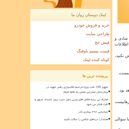
لینک دوستان روان ما
خرید و فروش خودرو
طراحی سایت
شادی و
فیش حج
اطلاعات
قیمت بیسیم باوفنگ
 نکنید،
کوتاه کننده لینک
همست.
پربیننده ترین ها
تجهیز 100 تخت ویژه مراسم خاکسپاری رهبر شهید در
د بود.
بیمارستان صحرایی مصلی به علاوه فیلم
مصرف بی رویه مکمل های چربی سوز سبب بروز انسداد عروق و
رهاییست
افت فشار می شود
شناسایی ۴۹۲ بیماری نادر
هشدار! دردهای شکمی را ساکت نکنید
ی نیافتید یا سوالی