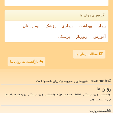
گروههای روان ما
بیمار
بهداشت
بیماری
پزشک
بیمارستان
آموزش
رپورتاژ
پزشکی
مطالب روان ما
بازگشت به روان ما
ravanema.ir - حقوق مادی و معنوی سایت روان ما محفوظ است
روان ما
روانشناسی و روانپزشکی : اطلاعات مفید در حوزه روانشناسی و روانپزشکی : روان ما، همراه شما
در راه سلامت روان
صفحات روان ما