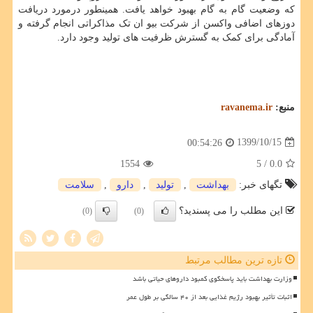
که وضعیت گام به گام بهبود خواهد یافت. همینطور درمورد دریافت
دوزهای اضافی واکسن از شرکت بیو ان تک مذاکراتی انجام گرفته و
آمادگی برای کمک به گسترش ظرفیت های تولید وجود دارد.
منبع:
ravanema.ir
1399/10/15
00:54:26
1554
/ 5
0.0
تگهای خبر:
بهداشت
,
تولید
,
دارو
,
سلامت
این مطلب را می پسندید؟
(0)
(0)
تازه ترین مطالب مرتبط
وزارت بهداشت باید پاسخگوی کمبود داروهای حیاتی باشد
اثبات تأثیر بهبود رژیم غذایی بعد از ۴۰ سالگی بر طول عمر