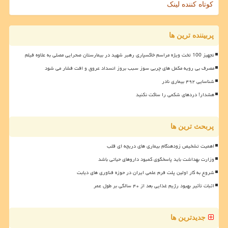
کوتاه کننده لینک
پربیننده ترین ها
تجهیز 100 تخت ویژه مراسم خاکسپاری رهبر شهید در بیمارستان صحرایی مصلی به علاوه فیلم
مصرف بی رویه مکمل های چربی سوز سبب بروز انسداد عروق و افت فشار می شود
شناسایی ۴۹۲ بیماری نادر
هشدار! دردهای شکمی را ساکت نکنید
پربحث ترین ها
اهمیت تشخیص زودهنگام بیماری های دریچه ای قلب
وزارت بهداشت باید پاسخگوی کمبود داروهای حیاتی باشد
شروع به کار اولین پلت فرم علمی ایران در حوزه فناوری های دیابت
اثبات تأثیر بهبود رژیم غذایی بعد از ۴۰ سالگی بر طول عمر
جدیدترین ها