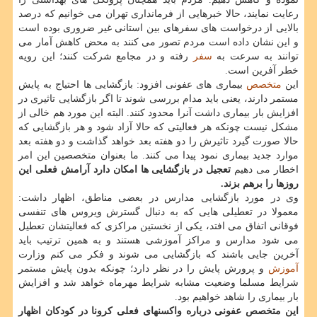
رعایت نمایند، حالا خبرهایی از فرمانداری تهران می خوانیم که درصد
بالایی از درخواست های سفرهای بین استانی غیر ضروری بوده است
و این نشان داده است مردم تصور می کنند به محض کاهش آمار می
توانند به سرعت به
سفر
رفته و در مجامع شرکت کنند؛ این رویه
خطر آفرین است.
این
متخصص
بیماری های عفونی افزود: بازگشایی ها احتیاج به پایش
مستمر دارند، یعنی باید مدام بررسی شوند تا اگر بازگشایی تاثیری در
افزایش بار بیماری داشت آنرا محدود کنند. البته این مورد هم خالی از
مشکل نیست چونکه هر فعالیتی که حالا آزاد شود و هر بازگشایی که
حالا صورت گیرد تاثیرش را دو هفته بعد خواهد گذاشت و دو هفته بعد
موارد جدید بیماری نمود پیدا می کنند. ما بعنوان متخصصین این امر
اخطار می دهیم
تعجیل در بازگشایی ها امکان دارد آرامش فعلی این
روزها را برهم بزند.
وی در مورد بازگشایی مدارس در بعضی مناطق، اظهار داشت:
معمولا در تعطیلی هایی که به دنبال گسترش ویروس های تنفسی
فوقانی اتفاق می افتد، یکی از نخستین مراکزی که فعالیتشان تعطیل
می شود مدارس و مراکز آموزشی هستند و به همین ترتیب باید
آخرین جایی باشند که بازگشایی می شوند و فکر می کنم وزارت
آموزش
و پرورش پایش را در نظر دارد؛ چونکه بدون پایش مستمر
شرایط مسلما وضعیت مشابه شرایط مهرماه خواهد شد و افزایش
بار بیماری را شاهد خواهیم بود.
این متخصص عفونی درباره واکسنهای فعلی کرونا در کودکان اظهار