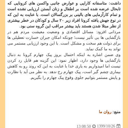
داشت: متاسفانه کارایی و عوارض جانبی واکسن های کرونایی که
تابحال عرضه شده است بر اطفال و زنان آبستن ارزیابی نشده است
و تمام کارآزمایی های بالینی بر بزرگسالان است. با عنایت به این که
در نوع جهش یافته کرونا افراد زیر ۲۰ سال و کودکان در خطر بیشتری
از نظر مبتلا شدن هستند باید بیشتر مراقب این گروه سنی بود.
مردانی افزود: مسائل اقتصادی و وضعیت معیشت مردم هم در
بازگشایی ها بی تأثیر نیست؛ چونکه امکان جبران خسارت تعطیلی ها
برای دولت هم سخت و مشکل است. با این وجود ارزیابی مستمر می
تواند به ما کمک نماید.
وی ضمن اشاره به اینکه احتمال بروز پیک چهارم کرونا به دنبال
بازگشایی ها وجود دارد، اظهار نمود: این گزینه هم قابل رد کردن
نیست اما امیدواریم به یاری خدا با عنایت به این که روند رو به کاهش
بیماری چشم گیر است، پیک چهارم رخ ندهد. به نظر می آید با نظارت
و پایش مستمر بتوانیم جلوی وقوع پیک چهارم را بگیریم.
منبع:
روان ما
1399/10/26
13:08:50