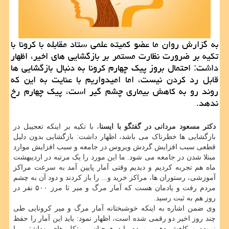
به گزارش روان ما عضو کمیته علمی ستاد مقابله با کرونا با
تکیه بر ضرورت نظارت مستمر بر بازگشایی های اخیر، اظهار
داشت: احتمال بروز پیک چهارم کرونا به دنبال بازگشایی ها
قابل رد کردن نیست، اما امیدواریم با عنایت به این که
روند رو به کاهش بیماری چشم گیر است، پیک چهارم رخ
ندهد.
دکتر مسعود مردانی در گفتگو با ایسنا
، با تکیه بر اینکه تعجیبل در
بازگشایی ها خطرناک می باشد، اظهار داشت: بازگشایی بدون دلیل
قطعی سبب افزایش گردش ویروس در جامعه و سبب افزایش موارد
مبتلا شدن در جامعه می شود. ما این مورد را یک مرتبه در اردیبهشت
ماه هم تجربه کردیم و دیدیم وقتی آمار پایین آمد به سرعت مراکز
آموزشی، رستوران ها، مراکز خرید و... را باز کردند و دود آن به چشم
مردم رفت و یادمان هست که آمار مرگ و میر تا مرز ۵۰۰ نفر در
روز هم به ثبت رسید.
وی ضمن اشاره به اینکه خوشبختانه آمار مرگ و میر کرونایی طی
چند روز اخیر دو رقمی شده است، اظهار نمود: باید این آمار را حفظ
نموده و کاهش دهیم. مردم باید همچنان پروتکل های بهداشتی را