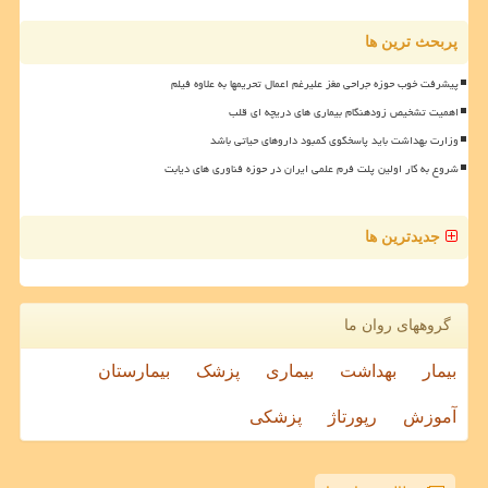
پربحث ترین ها
پیشرفت خوب حوزه جراحی مغز علیرغم اعمال تحریمها به علاوه فیلم
اهمیت تشخیص زودهنگام بیماری های دریچه ای قلب
وزارت بهداشت باید پاسخگوی کمبود داروهای حیاتی باشد
شروع به کار اولین پلت فرم علمی ایران در حوزه فناوری های دیابت
جدیدترین ها
گروههای روان ما
بیمار
بهداشت
بیماری
پزشک
بیمارستان
آموزش
رپورتاژ
پزشکی