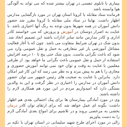
بیماری با تابلوی تنفسی در تهران بیشتر شده که می تواند به آلودگی
هوا وابسته باشد.
فرمانده ستاد مقابله با کرونا استان تهران در مورد بازگشایی مدارس
اظهار داشت: نهایتا در ستاد ملی مقابله با کرونا مقرر شد حضور
دانش آموزان در همه شهرها بدون توجه به رنگ آنها اختیاری باشد. با
عنایت به اصرار دوستان در
آموزش
و پرورش که می خواستند کادر
اداری و کادر مدارس مانند سایر ادارات باشند این تصمیم اتخاذ شد.
بدون شک در تهران شرایط متفاوت می باشد. چون که با آغاز فعالیت
مشاغل آموزشی بار غیر متعارفی به حمل و نقل عمومی وارد می
شود که باعث نگرانی ماست. بدون شک حتی پنج تا ۱۰ درصد افزایش
استفاده از حمل و نقل عمومی باعث نگرانی ما خواهد بود. از طرفی
معلمین با عنایت به وقت و توان خود نمی توانند آموزش حضوری و
مجازی را با هم به پیش ببرند و به نظر می رسد که این کار غیر امکان
دارد. بنابراین با عنایت به صحبت های رئیس جمهور می توان حضور
دانش آموزان در مدارس را اختیاری در نظر گرفت و این به والدین
بستگی دارد که امیدواریم مردم در این مورد هم همکاری لازم را
داشته باشند.
وی در مورد آمادگی بیمارستان ها برای پیک احتمالی بعدی هم اظهار
داشت: بگونه ای عمل خواهد شد که برای ارتقای توان کادر
درمان
بخشی به مرخصی بروند و در تلاشیم برای امواج بعدی آمادگی لازم
را به دست بیاوریم.
زالی در مورد اجرای طرح شهید سلیمانی در استان تهران با تکیه بر