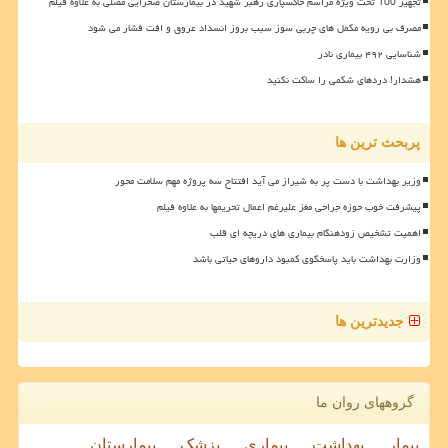
تجهیز 100 تخت ویژه مراسم خاکسپاری رهبر شهید در بیمارستان صحرایی مصلی به علاوه فیلم
مصرف بی رویه مکمل های چربی سوز سبب بروز انسداد عروق و افت فشار می شود
شناسایی ۴۹۲ بیماری نادر
هشدار! دردهای شکمی را ساکت نکنید
پربحث ترین ها
وزیر بهداشت با دست پر به شیراز می آید افتتاح سه پروژه مهم سلامت محور
پیشرفت خوب حوزه جراحی مغز علیرغم اعمال تحریمها به علاوه فیلم
اهمیت تشخیص زودهنگام بیماری های دریچه ای قلب
وزارت بهداشت باید پاسخگوی کمبود داروهای حیاتی باشد
جدیدترین ها
گروههای روان ما
بیمار
بهداشت
بیماری
پزشک
بیمارستان