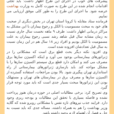
پیشرفت های خوب در اجرای این طرح اظهار داشت: باید تجلی
اقدامات انجام شده در این طرح به صورت کامل به وزارت
بهداشت
عرضه شود. ما اجرای این طرح را به طور کلی موفق ارزیابی می
نماییم.
فرمانده ستاد مقابله با کرونا استان تهران در بخش دیگری از صحبت
های خود به مبحث مسمومیت با الکل و رجوع بیماران با این مشکل به
مراکز درمانی اظهار داشت: ظرف ۹ ماهه نخست سال جاری نسبت
به زمان مشابه سال قبل شاهد رشد نسبی رجوع بیماران به علت
مسمومیت با الکل بودیم و افراد زیر ۱۸ سال هم در این زمان نسبت
به سال قبل تعدادشان افزوده شده است.
وی افزود: نکته دیگر بحث قطع برق است که مشکلاتی را در
ژنراتورهای بیمارستانی بوجود می آورد و اینکه اکسیژن سازها برق
مصرف می کنند و امکان دارد قطع برق سیستم اکسیژن سازها را با
مشکل مواجه کند. باید بازسازی ژنراتورهای بیمارستانی از راه
استانداری تهران پیگیری شود. بالا بودن مراجعات، استفاده گسترده از
اکسیژن سازها و مصرف برق در بیمارستان های تهران و مستهلک
بودن این ژنراتورها مبحث بسیار جدی است که باید مورد توجه قرار
گیرد.
وی تصریح کرد: برخی مطالبات اصلی در حوزه درمان هنوز پرداخت
نشده و فاصله بسیاری با تحقق این مطالبات و بودجه ریزی وجود
دارد. فرایند جذب نیروهای تازه نفس با مشکلاتی روبرو شده که گلایه
وزیر بهداشت را هم به همراه داشته، مساله جدی که باید نسبت به
حل و فصل آن اهتمام لازم وجود داشته باشد.