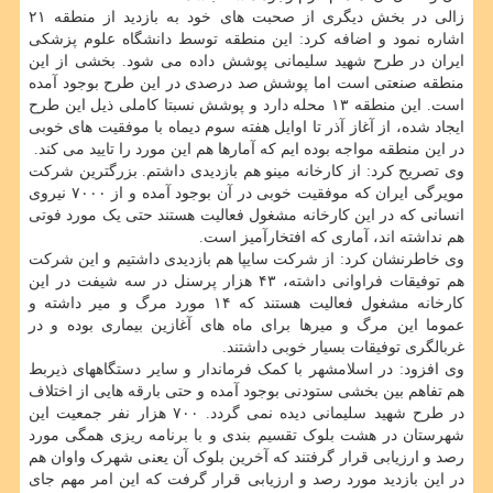
زالی در بخش دیگری از صحبت های خود به بازدید از منطقه ۲۱
اشاره نمود و اضافه کرد: این منطقه توسط دانشگاه علوم پزشکی
ایران در طرح شهید سلیمانی پوشش داده می شود. بخشی از این
منطقه صنعتی است اما پوشش صد درصدی در این طرح بوجود آمده
است. این منطقه ۱۳ محله دارد و پوشش نسبتا کاملی ذیل این طرح
ایجاد شده، از آغاز آذر تا اوایل هفته سوم دیماه با موفقیت های خوبی
در این منطقه مواجه بوده ایم که آمارها هم این مورد را تایید می کند.
وی تصریح کرد: از کارخانه مینو هم بازدیدی داشتم. بزرگترین شرکت
مویرگی ایران که موفقیت خوبی در آن بوجود آمده و از ۷۰۰۰ نیروی
انسانی که در این کارخانه مشغول فعالیت هستند حتی یک مورد فوتی
هم نداشته اند، آماری که افتخارآمیز است.
وی خاطرنشان کرد: از شرکت سایپا هم بازدیدی داشتیم و این شرکت
هم توفیقات فراوانی داشته، ۴۳ هزار پرسنل در سه شیفت در این
کارخانه مشغول فعالیت هستند که ۱۴ مورد مرگ و میر داشته و
عموما این مرگ و میرها برای ماه های آغازین بیماری بوده و در
غربالگری توفیقات بسیار خوبی داشتند.
وی افزود: در اسلامشهر با کمک فرماندار و سایر دستگاههای ذیربط
هم تفاهم بین بخشی ستودنی بوجود آمده و حتی بارقه هایی از اختلاف
در طرح شهید سلیمانی دیده نمی گردد. ۷۰۰ هزار نفر جمعیت این
شهرستان در هشت بلوک تقسیم بندی و با برنامه ریزی همگی مورد
رصد و ارزیابی قرار گرفتند که آخرین بلوک آن یعنی شهرک واوان هم
در این بازدید مورد رصد و ارزیابی قرار گرفت که این امر مهم جای