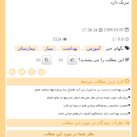
تبریک دارد.
1399/10/29
17:38:34
1524
/ 5
0.0
تگهای خبر:
آموزش
,
بهداشت
,
بیمار
,
بیمارستان
این مطلب را می پسندید؟
(0)
(0)
تازه ترین مطالب مرتبط
وزیر بهداشت با دست پر به شیراز می آید افتتاح سه پروژه مهم سلامت محور
پیشرفت خوب حوزه جراحی مغز علیرغم اعمال تحریمها به علاوه فیلم
اهمیت تشخیص زودهنگام بیماری های دریچه ای قلب
وزارت بهداشت باید پاسخگوی کمبود داروهای حیاتی باشد
نظرات بینندگان در مورد این مطلب
نظر شما در مورد این مطلب