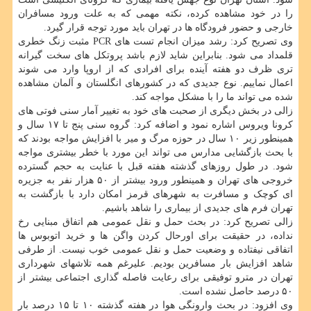
را در خود مشاهده کرده، نکته مهمی که به علت ورود مسافران
خارجی و حضور فرودگاه ها در تهران باید مورد توجه قرار گیرد.
وی تصریح کرد: رشد میزان انجام تست های PCR مثبت زنگ خطری
قلمداد می شود. بنابراین شاید لازم باشد پروتکل های سخت گیرانه
تری ظرف دو هفته آینده برای افرادی که از اروپا وارد می شوند
اعمال نماییم. نوع جدیدی که در کشورهای انگلستان و آلمان مشاهده
شده می تواند ما را با مشکل مواجه کند.
زالی در بخش دیگری از صحبت های خود به تغییر آمار سنی فوتی های
کرونا ویروس اشاره نمود و اضافه کرد: گروه سنی پنج تا ۱۷ سال و
همینطور زیر ۱۰ سال در حوزه مرگ و میر با افزایش مواجه بودند که
با بحث بازگشایی مدارس می تواند این مورد با خطر بیشتری مواجه
شود. در طول روزهای گذشته هفته قبل با عنایت به حجم گسترده
خروجی های تهران و همینطور ورود بیشتر از ۵۰ هزار نفر به جزیره
ای کوچک و مسافرت به شهرهای قرمز امکان دارد با بازگشت به
تهران فرم های جدیدی از بیماری را شاهد باشیم.
زالی تصریح کرد: در بحث حمل و نقل عمومی هم اتفاق مبنایی رخ
نداده، در حقیقت برای اورحال کردن واگن ها و خرید اتوبوس ها
اتفاقی نیفتاده و وضعیت حمل و نقل عمومی خوب نیست. از طرفی
شاهد افزایش بار مسافرین بودیم. علیرغم همه تلاشهای شهرداری
تهران در مترو توفیقی برای رعایت فاصله گذاری اجتماعی بیشتر از
۵۰ درصد حاصل نشده است.
وی افزود: در بحث وارونگی هوا در هفته گذشته ۱۰ تا ۱۵ درصد بار