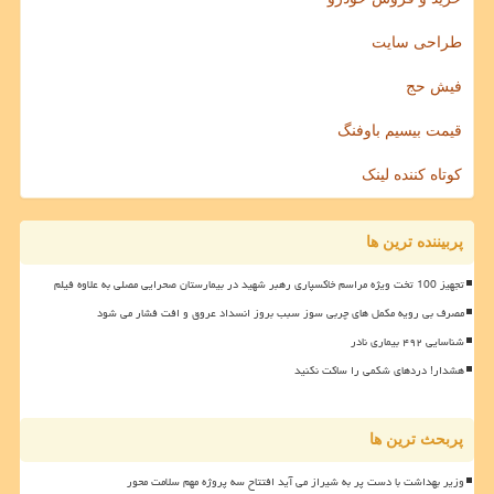
طراحی سایت
فیش حج
قیمت بیسیم باوفنگ
کوتاه کننده لینک
پربیننده ترین ها
تجهیز 100 تخت ویژه مراسم خاکسپاری رهبر شهید در بیمارستان صحرایی مصلی به علاوه فیلم
مصرف بی رویه مکمل های چربی سوز سبب بروز انسداد عروق و افت فشار می شود
شناسایی ۴۹۲ بیماری نادر
هشدار! دردهای شکمی را ساکت نکنید
پربحث ترین ها
وزیر بهداشت با دست پر به شیراز می آید افتتاح سه پروژه مهم سلامت محور