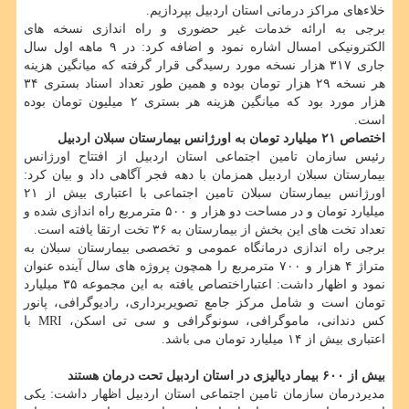
خلاءهای مراکز درمانی استان اردبیل بپردازیم.
برجی به ارائه خدمات غیر حضوری و راه اندازی نسخه های
الکترونیکی امسال اشاره نمود و اضافه کرد: در ۹ ماهه اول سال
جاری ۳۱۷ هزار نسخه مورد رسیدگی قرار گرفته که میانگین هزینه
هر نسخه ۲۹ هزار تومان بوده و همین طور تعداد اسناد بستری ۳۴
هزار مورد بود که میانگین هزینه هر بستری ۲ میلیون تومان بوده
است.
اختصاص ۲۱ میلیارد تومان به اورژانس بیمارستان سبلان اردبیل
رئیس سازمان تامین اجتماعی استان اردبیل از افتتاح اورژانس
بیمارستان سبلان اردبیل همزمان با دهه فجر آگاهی داد و بیان کرد:
اورژانس بیمارستان سبلان تامین اجتماعی با اعتباری بیش از ۲۱
میلیارد تومان و در مساحت دو هزار و ۵۰۰ مترمربع راه اندازی شده و
تعداد تخت های این بخش از بیمارستان به ۳۶ تخت ارتقا یافته است.
برجی راه اندازی درمانگاه عمومی و تخصصی بیمارستان سبلان به
متراژ ۴ هزار و ۷۰۰ مترمربع را همچون پروژه های سال آینده عنوان
نمود و اظهار داشت: اعتباراختصاص یافته به این مجموعه ۳۵ میلیارد
تومان است و شامل مرکز جامع تصویربرداری، رادیوگرافی، پانور
کس دندانی، ماموگرافی، سونوگرافی و سی تی اسکن، MRI با
اعتباری بیش از ۱۴ میلیارد تومان می باشد.
بیش از ۶۰۰ بیمار دیالیزی در استان اردبیل تحت درمان هستند
مدیردرمان سازمان تامین اجتماعی استان اردبیل اظهار داشت: یکی