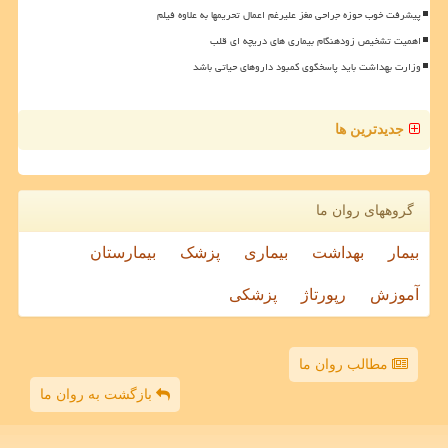
پیشرفت خوب حوزه جراحی مغز علیرغم اعمال تحریمها به علاوه فیلم
اهمیت تشخیص زودهنگام بیماری های دریچه ای قلب
وزارت بهداشت باید پاسخگوی کمبود داروهای حیاتی باشد
جدیدترین ها
گروههای روان ما
بیمار
بهداشت
بیماری
پزشک
بیمارستان
آموزش
رپورتاژ
پزشکی
مطالب روان ما
بازگشت به روان ما