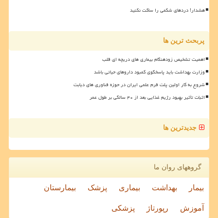
هشدار! دردهای شکمی را ساکت نکنید
پربحث ترین ها
اهمیت تشخیص زودهنگام بیماری های دریچه ای قلب
وزارت بهداشت باید پاسخگوی کمبود داروهای حیاتی باشد
شروع به کار اولین پلت فرم علمی ایران در حوزه فناوری های دیابت
اثبات تأثیر بهبود رژیم غذایی بعد از ۴۰ سالگی بر طول عمر
جدیدترین ها
گروههای روان ما
بیمار
بهداشت
بیماری
پزشک
بیمارستان
آموزش
رپورتاژ
پزشکی