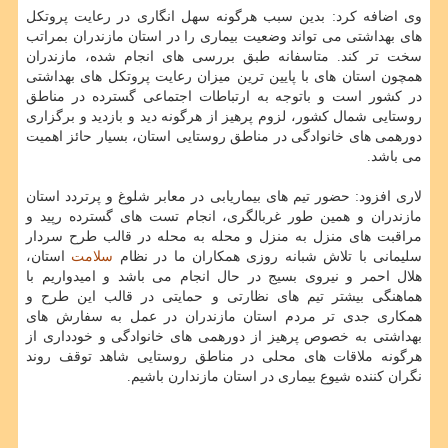
وی اضافه کرد: بدین سبب هرگونه سهل انگاری در رعایت پروتکل
های بهداشتی می تواند وضعیت بیماری را در استان مازندران بمراتب
سخت تر کند. متاسفانه طبق بررسی های انجام شده، مازندران
همچون استان های با پایین ترین میزان رعایت پروتکل های بهداشتی
در کشور است و باتوجه به ارتباطات اجتماعی گسترده در مناطق
روستایی شمال کشور، لزوم پرهیز از هرگونه دید و بازدید و برگزاری
دورهمی های خانوادگی در مناطق روستایی استان، بسیار حائز اهمیت
می باشد.
لاری افزود: حضور تیم های بیماریابی در معابر شلوغ و پرتردد استان
مازندران و همین طور غربالگری، انجام تست های گسترده رپید و
مراقبت های منزل به منزل و محله به محله در قالب طرح سردار
سلیمانی با تلاش شبانه روزی همکاران ما در نظام
سلامت
استان،
هلال احمر و نیروی بسیج در حال انجام می باشد و امیدواریم با
هماهنگی بیشتر تیم های نظارتی و حمایتی در قالب این طرح و
همکاری جدی تر مردم استان مازندران در عمل به سفارش های
بهداشتی به خصوص پرهیز از دورهمی های خانوادگی و خودداری از
هرگونه ملاقات های محلی در مناطق روستایی شاهد توقف روند
نگران کننده شیوع بیماری در استان مازندارن باشیم.