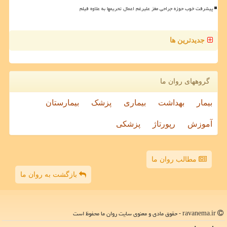
پیشرفت خوب حوزه جراحی مغز علیرغم اعمال تحریمها به علاوه فیلم
جدیدترین ها
گروههای روان ما
بیمار
بهداشت
بیماری
پزشک
بیمارستان
آموزش
رپورتاژ
پزشکی
مطالب روان ما
بازگشت به روان ما
ravanema.ir - حقوق مادی و معنوی سایت روان ما محفوظ است