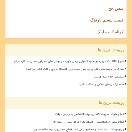
فیش حج
قیمت بیسیم باوفنگ
کوتاه کننده لینک
پربیننده ترین ها
تجهیز 100 تخت ویژه مراسم خاکسپاری رهبر شهید در بیمارستان صحرایی مصلی به علاوه فیلم
مصرف بی رویه مکمل های چربی سوز سبب بروز انسداد عروق و افت فشار می شود
شناسایی ۴۹۲ بیماری نادر
هشدار! دردهای شکمی را ساکت نکنید
پربحث ترین ها
اعطای کارت عضویت افتخاری جهاددانشگاهی به رئیس دولت
انتقاد بیماران هموفیلی از کمبود دارو درخواست از رسانه ها
وزیر بهداشت با دست پر به شیراز می آید افتتاح سه پروژه مهم سلامت محور