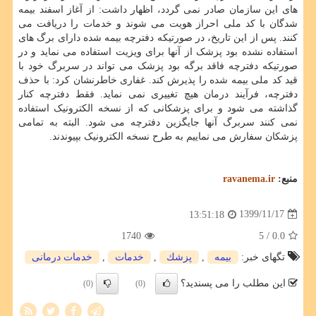
های این سازمان صادر نمی گردد، اظهار داشت: از آغاز اسفند بیمه
شدگان با کد ملی احراز هویت می شوند و خدمات را دریافت می
کنند. پس از این تاریخ، در صورتیکه دفترچه بیمه شده دارای برگ های
استفاده نشده بود پزشک از آنها برای ویزیت استفاده می نماید و در
صورتیکه دفترچه فاقد برگه بود پزشک می تواند در سربرگ خود با
قید کد ملی بیمه شده را پذیرش کند. غفاری خاطرنشان کرد: با حذف
دفترچه، فرآیند درمان هیچ تغییری نمی نماید. فقط دفترچه کنار
گذاشته می شود و برای پزشکانی که از نسخه الکترونیک استفاده
نمی کنند سربرگ آنها جایگزین دفترچه می شود. البته به تمامی
پزشکان سفارش می نماییم به طرح نسخه الکترونیک بپیوندند.
منبع:
ravanema.ir
1399/11/17
13:51:18
1740
/ 5
0.0
تگهای خبر:
بیمه
,
پزشك
,
خدمات
,
خدمات درمانی
این مطلب را می پسندید؟
(0)
(0)