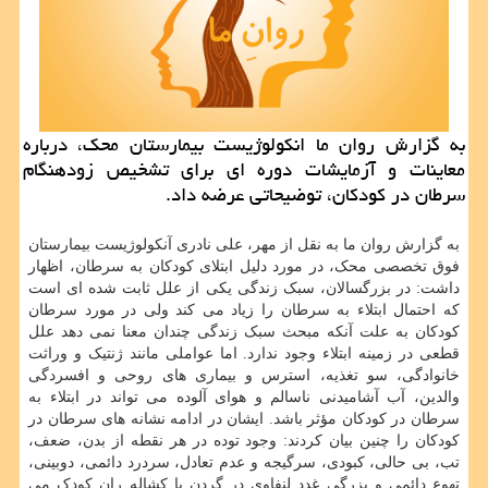
به گزارش روان ما انکولوژیست بیمارستان محک، درباره
معاینات و آزمایشات دوره ای برای تشخیص زودهنگام
سرطان در کودکان، توضیحاتی عرضه داد.
به گزارش روان ما به نقل از مهر، علی نادری آنکولوژیست بیمارستان
فوق تخصصی محک، در مورد دلیل ابتلای کودکان به سرطان، اظهار
داشت: در بزرگسالان، سبک زندگی یکی از علل ثابت شده ای است
که احتمال ابتلاء به سرطان را زیاد می کند ولی در مورد سرطان
کودکان به علت آنکه مبحث سبک زندگی چندان معنا نمی دهد علل
قطعی در زمینه ابتلاء وجود ندارد. اما عواملی مانند ژنتیک و وراثت
خانوادگی، سو تغذیه، استرس و بیماری های روحی و افسردگی
والدین، آب آشامیدنی ناسالم و هوای آلوده می تواند در ابتلاء به
سرطان در کودکان مؤثر باشد. ایشان در ادامه نشانه های سرطان در
کودکان را چنین بیان کردند: وجود توده در هر نقطه از بدن، ضعف،
تب، بی حالی، کبودی، سرگیجه و عدم تعادل، سردرد دائمی، دوبینی،
تهوع دائمی و بزرگی غدد لنفاوی در گردن یا کشاله ران کودک می