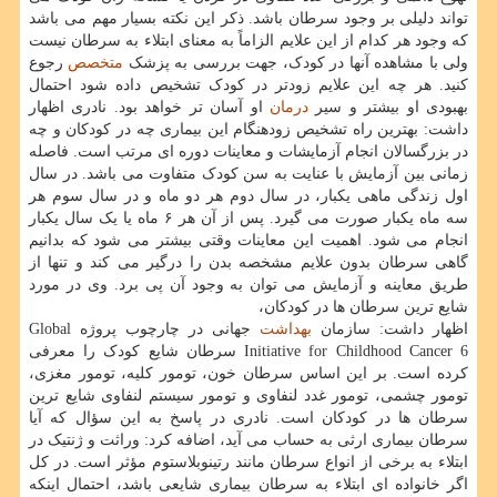
تواند دلیلی بر وجود سرطان باشد. ذکر این نکته بسیار مهم می باشد
که وجود هر کدام از این علایم الزاماً به معنای ابتلاء به سرطان نیست
ولی با مشاهده آنها در کودک، جهت بررسی به پزشک
متخصص
رجوع
کنید. هر چه این علایم زودتر در کودک تشخیص داده شود احتمال
بهبودی او بیشتر و سیر
درمان
او آسان تر خواهد بود. نادری اظهار
داشت: بهترین راه تشخیص زودهنگام این بیماری چه در کودکان و چه
در بزرگسالان انجام آزمایشات و معاینات دوره ای مرتب است. فاصله
زمانی بین آزمایش با عنایت به سن کودک متفاوت می باشد. در سال
اول زندگی ماهی یکبار، در سال دوم هر دو ماه و در سال سوم هر
سه ماه یکبار صورت می گیرد. پس از آن هر ۶ ماه یا یک سال یکبار
انجام می شود. اهمیت این معاینات وقتی بیشتر می شود که بدانیم
گاهی سرطان بدون علایم مشخصه بدن را درگیر می کند و تنها از
طریق معاینه و آزمایش می توان به وجود آن پی برد. وی در مورد
شایع ترین سرطان ها در کودکان،
اظهار داشت: سازمان
بهداشت
جهانی در چارچوب پروژه Global
Initiative for Childhood Cancer 6 سرطان شایع کودک را معرفی
کرده است. بر این اساس سرطان خون، تومور کلیه، تومور مغزی،
تومور چشمی، تومور غدد لنفاوی و تومور سیستم لنفاوی شایع ترین
سرطان ها در کودکان است. نادری در پاسخ به این سؤال که آیا
سرطان بیماری ارثی به حساب می آید، اضافه کرد: وراثت و ژنتیک در
ابتلاء به برخی از انواع سرطان مانند رتینوبلاستوم مؤثر است. در کل
اگر خانواده ای ابتلاء به سرطان بیماری شایعی باشد، احتمال اینکه