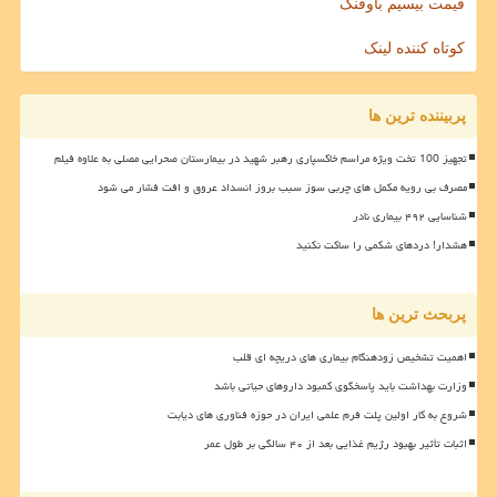
قیمت بیسیم باوفنگ
کوتاه کننده لینک
پربیننده ترین ها
تجهیز 100 تخت ویژه مراسم خاکسپاری رهبر شهید در بیمارستان صحرایی مصلی به علاوه فیلم
مصرف بی رویه مکمل های چربی سوز سبب بروز انسداد عروق و افت فشار می شود
شناسایی ۴۹۲ بیماری نادر
هشدار! دردهای شکمی را ساکت نکنید
پربحث ترین ها
اهمیت تشخیص زودهنگام بیماری های دریچه ای قلب
وزارت بهداشت باید پاسخگوی کمبود داروهای حیاتی باشد
شروع به کار اولین پلت فرم علمی ایران در حوزه فناوری های دیابت
اثبات تأثیر بهبود رژیم غذایی بعد از ۴۰ سالگی بر طول عمر