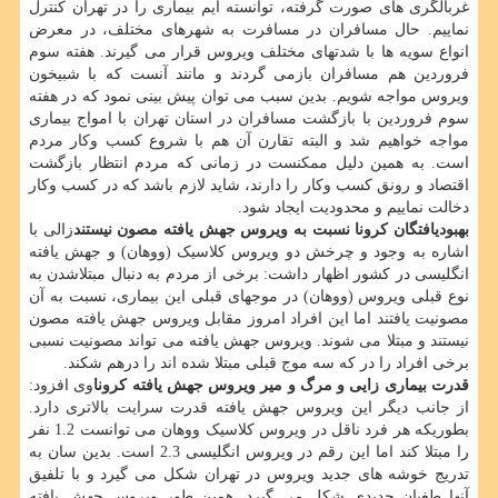
غربالگری های صورت گرفته، توانسته ایم بیماری را در تهران کنترل
نماییم. حال مسافران در مسافرت به شهرهای مختلف، در معرض
انواع سویه ها با شدتهای مختلف ویروس قرار می گیرند. هفته سوم
فروردین هم مسافران بازمی گردند و مانند آنست که با شبیخون
ویروس مواجه شویم. بدین سبب می توان پیش بینی نمود که در هفته
سوم فروردین با بازگشت مسافران در استان تهران با امواج بیماری
مواجه خواهیم شد و البته تقارن آن هم با شروع کسب وکار مردم
است. به همین دلیل ممکنست در زمانی که مردم انتظار بازگشت
اقتصاد و رونق کسب وکار را دارند، شاید لازم باشد که در کسب وکار
دخالت نماییم و محدودیت ایجاد شود.
بهبودیافتگان کرونا نسبت به ویروس جهش یافته مصون نیستند
زالی با
اشاره به وجود و چرخش دو ویروس کلاسیک (ووهان) و جهش یافته
انگلیسی در کشور اظهار داشت: برخی از مردم به دنبال مبتلاشدن به
نوع قبلی ویروس (ووهان) در موجهای قبلی این بیماری، نسبت به آن
مصونیت یافتند اما این افراد امروز مقابل ویروس جهش یافته مصون
نیستند و مبتلا می شوند. ویروس جهش یافته می تواند مصونیت نسبی
برخی افراد را در که سه موج قبلی مبتلا شده اند را درهم شکند.
قدرت بیماری زایی و مرگ و میر ویروس جهش یافته کرونا
وی افزود:
از جانب دیگر این ویروس جهش یافته قدرت سرایت بالاتری دارد.
بطوریکه هر فرد ناقل در ویروس کلاسیک ووهان می توانست 1.2 نفر
را مبتلا کند اما این رقم در ویروس انگلیسی 2.3 است. بدین سان به
تدریج خوشه های جدید ویروس در تهران شکل می گیرد و با تلفیق
آنها طغیان جدیدی شکل می گیرد. همین طور ویروس جهش یافته