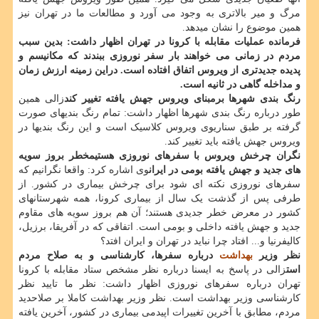
مرگ و میر بالاتری به وجود می آورد و مطالعات ما در تهران نیز
همین موضوع را نشان میدهد.
فرمانده عملیات مقابله با کرونا در تهران اظهار داشت: بدین سبب
مردم در زمانی می خواهند بار سفر نوروزی ببندند که مکانیسم و
پدیده جدیدتری از ویروس اتفاق افتاده است. دراین زمینه ارزش زمان
و مداخله گاهی در ثانیه است.
رنگ بندی شهرها برمبنای ویروس جهش یافته تغییر کند
زالی همین
طور درباره رنگ بندی شهرها اظهار داشت: تمام رنگ بندیهای صورت
گرفته بر طبق سناریوی ویروس کلاسیک است و این رنگ بندیها در
ویروس جهش یافته باید تغییر کند.
نگران چرخش ویروس با سفرهای نوروزی هستیم
خطر بروز سویه
های جدید و جهش یافته بومی در ایران
وی اشاره کرد: واقعا نگرانیم که
سفرهای نوروزی نکته ای شود برای چرخش بیماری در کشور. از
طرفی پس از گذشت یک سال از بیماری کرونا، همه شهرستانهای
کشور در معرض خطر جدیدی هستند؛ آن هم بروز سویه های مقاوم
جدید و جهش یافته داخلی و بومی است. اتفاقی که در آفریقا، برزیل،
کالیفرنیا و... افتاد چرا نباید در تهران و ایران افتد؟
نظر وزیر
بهداشت
درباره سفرها، کارشناسی و به صلاح مردم
است
زالی در پاسخ به ایسنا درباره نظر مشخص ستاد مقابله با کرونا
تهران درباره سفرهای نوروزی اظهار داشت: نظر ما تایید نظر
کارشناسی وزیر بهداشت است. نظر وزیر بهداشت کاملا بر صلاحدید
مردم، مطابق با آخرین تغییرات اپیدمی بیماری در کشور، آخرین یافته