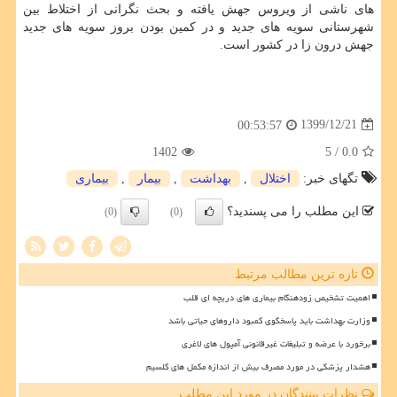
های ناشی از ویروس جهش یافته و بحث نگرانی از اختلاط بین
شهرستانی سویه های جدید و در کمین بودن بروز سویه های جدید
جهش درون زا در کشور است.
1399/12/21
00:53:57
1402
/ 5
0.0
تگهای خبر:
اختلال
,
بهداشت
,
بیمار
,
بیماری
این مطلب را می پسندید؟
(0)
(0)
تازه ترین مطالب مرتبط
اهمیت تشخیص زودهنگام بیماری های دریچه ای قلب
وزارت بهداشت باید پاسخگوی کمبود داروهای حیاتی باشد
برخورد با عرضه و تبلیغات غیرقانونی آمپول های لاغری
هشدار پزشکی در مورد مصرف بیش از اندازه مکمل های کلسیم
نظرات بینندگان در مورد این مطلب