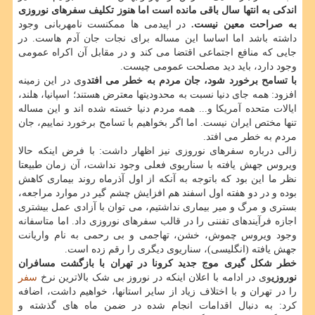
اندکی به انتها سال باقی مانده است اما هنوز تکلیف سفرهای نوروزی
به صراحت معین نیست.
در اپیدمی ها ممکنست نامهربانی وجود
داشته باشد اما اساسا این مساله برای نجات جان آدم هاست. در
جایی که منافع اجتماعی اقتضا می کند و در مقابل آن اکراه عمومی
وجود دارد، باید دید مصلحت عمومی چیست.
با تسامح برخورد شود، جان مردم به خطر می افتد
وی در این زمینه
افزود: همه جای دنیا نسبت به محدودیتها معترض هستند؛ اسپانیا، هلند،
ایالات متحده آمریکا و... همه مردم دنیا خسته شده اند و این مساله
تنها مختص ایران نیست. اما اگر بخواهیم با تسامح برخورد نماییم، جان
مردم به خطر می افتد.
زالی درباره سفرهای نوروزی نیز اظهار داشت: با فرض اینکه حالا
ویروس جهش یافته با سناریوی فعلی وجود نداشت، آن زمان طبیعتا
نظر ما این بود که باتوجه به آنکه از اول آذرماه روند بیماری کاهش
بوده و در دو هفته اول اسفند هم افزایش چشم گیر در موارد مراجعه،
بستری و مرگ و میر بیماری نداشتیم، می توان با آزادی عمل بیشتری
اجازه فرآیندهای تفننی را در قالب سفرهای نوروزی داد. اما متاسفانه
وجود ویروس چموش، خشن، تهاجمی و بی رحمی به نام واریانت
جهش یافته (انگلیسی)، سناریوی دیگری را رقم زده است.
خطر شکل گیری موج جدید کرونا در تهران با بازگشت مسافران
نوروزی
وی در ادامه با اعلان اینکه در نوروز بی شک بالاترین نرخ
سفر
را در تهران و با اختلاف زیاد از سایر استانها، خواهیم داشت، اضافه
کرد: به دنبال اقدامات انجام شده در ضمن ماه های گذشته و