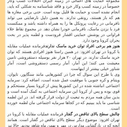
مجموعه حمایت های اعمالی در زمینه جبران اختلالات کسب وکار
خصوصاً در زمینه کسب وکار خرد و فاقد شناسنامه به شکلی که باید،
انجام نشده است و حمایت ها قلیل بوده است. حتی برخی مغازه ها
هم که باز هستند، رونقی ندارند. به همین دلیل نارضایتی می تواند
نافرمانی در رعایت پروتکل ها را به همراه داشته باشد و ممکنست
فرد با نزدن ماسک، نافرمانی خودرا نشان دهد. در مجموع نقاط خلاء
فراوانی در پوشش حمایتی اقشار فرودست و لطمه پذیر در بحث
بحران کرونا وجود دارد.
هنوز هم برخی افراد توان خرید ماسک ندارند
فرمانده عملیات مقابله
با کرونا در تهران افزود: در همین راستا هنوز افرادی هستند که توان
خرید ماسک ندارند. در تهران ۲۰ هزار نفر بوسیله دستفروشی تامین
معیشت می کنند؛ این آمار، آمار رسمی دستفروشی است، آمار
شناور خیلی بیشتر از اینهاست.
وی با طرح این سوال که چرا در کشورهایی مانند سنگاپور، تایوان،
ویتنام و کره جنوبی با موفقیت عمل شده است، اضافه کرد: سرمایه
اجتماعی انباشته شده در این کشورها پیش از کرونا بسیار مستحکم و
قوی بوده و پس از کرونا این سرمایه اجتماعی به کمک آمده است و
بدین سان همه مردم به تبعیت از دولت قرار گرفته اند. در این لطمه
شناسی ما باید ببینیم که در کجاها سرمایه اجتماعی مان لطمه خورده
است.
چالش سطح بالای تناقض در گفتار
فرمانده عملیات مقابله با کرونا در
تهران افزود: موضوع دیگر سطح بالای تناقض در گفتار است. همانند
آنچه که در بازگشایی مدارس در مهر و بهمن ماه شاهد بودیم. حالا نیز