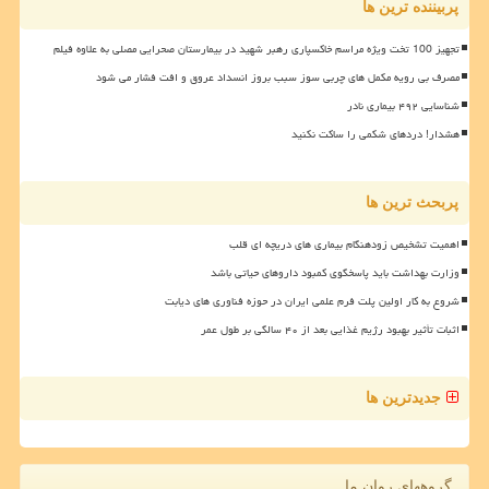
پربیننده ترین ها
تجهیز 100 تخت ویژه مراسم خاکسپاری رهبر شهید در بیمارستان صحرایی مصلی به علاوه فیلم
مصرف بی رویه مکمل های چربی سوز سبب بروز انسداد عروق و افت فشار می شود
شناسایی ۴۹۲ بیماری نادر
هشدار! دردهای شکمی را ساکت نکنید
پربحث ترین ها
اهمیت تشخیص زودهنگام بیماری های دریچه ای قلب
وزارت بهداشت باید پاسخگوی کمبود داروهای حیاتی باشد
شروع به کار اولین پلت فرم علمی ایران در حوزه فناوری های دیابت
اثبات تأثیر بهبود رژیم غذایی بعد از ۴۰ سالگی بر طول عمر
جدیدترین ها
گروههای روان ما