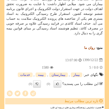
بیماران می شود. میلابی اظهار داشت: با عنایت به ضرورت تحقق
اهداف دولت در جهت استقرار دولت الکترونیک و اجرای قانون برنامه
ششم توسعه کشور، استقرار طرح رسیدگی الکترونیک به اسناد
بستری هم یکی از شاخصه های پرونده الکترونیک سلامت به حساب
می آید. حذف اسناد کاغذی در فرایند رسیدگی علاوه بر صرفه جویی
در مصرف کاغذ، تنظیم هوشمند اسناد رسیدگی بر مبنای قوانین بیمه
گری را به دنبال دارد.
منبع:
روان ما
1399/12/22
13:07:00
1580
/ 5
0.0
تگهای خبر:
بیمار
,
بیمارستان
,
بیمه
,
خدمات
این مطلب را می پسندید؟
(0)
(0)
تازه ترین مطالب مرتبط
اهمیت تشخیص زودهنگام بیماری های دریچه ای قلب