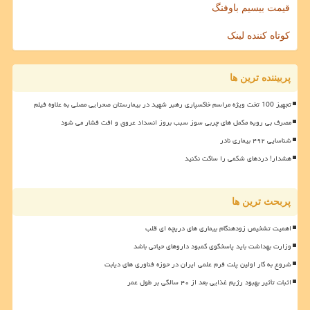
قیمت بیسیم باوفنگ
کوتاه کننده لینک
پربیننده ترین ها
تجهیز 100 تخت ویژه مراسم خاکسپاری رهبر شهید در بیمارستان صحرایی مصلی به علاوه فیلم
مصرف بی رویه مکمل های چربی سوز سبب بروز انسداد عروق و افت فشار می شود
شناسایی ۴۹۲ بیماری نادر
هشدار! دردهای شکمی را ساکت نکنید
پربحث ترین ها
اهمیت تشخیص زودهنگام بیماری های دریچه ای قلب
وزارت بهداشت باید پاسخگوی کمبود داروهای حیاتی باشد
شروع به کار اولین پلت فرم علمی ایران در حوزه فناوری های دیابت
اثبات تأثیر بهبود رژیم غذایی بعد از ۴۰ سالگی بر طول عمر