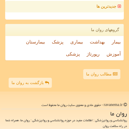
جدیدترین ها
گروههای روان ما
بیمار
بهداشت
بیماری
پزشک
بیمارستان
آموزش
رپورتاژ
پزشکی
مطالب روان ما
بازگشت به روان ما
ravanema.ir - حقوق مادی و معنوی سایت روان ما محفوظ است
روان ما
روانشناسی و روانپزشکی : اطلاعات مفید در حوزه روانشناسی و روانپزشکی : روان ما، همراه شما
در راه سلامت روان