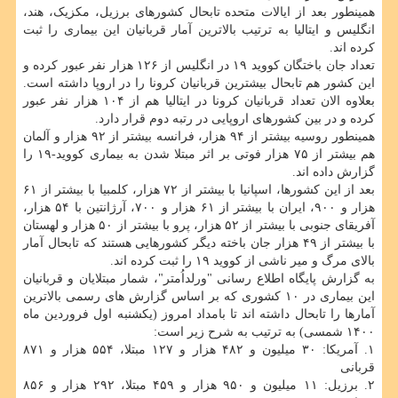
همینطور بعد از ایالات متحده تابحال کشورهای برزیل، مکزیک، هند،
انگلیس و ایتالیا به ترتیب بالاترین آمار قربانیان این بیماری را ثبت
کرده اند.
تعداد جان باختگان کووید ۱۹ در انگلیس از ۱۲۶ هزار نفر عبور کرده و
این کشور هم تابحال بیشترین قربانیان کرونا را در اروپا داشته است.
بعلاوه الان تعداد قربانیان کرونا در ایتالیا هم از ۱۰۴ هزار نفر عبور
کرده و در بین کشورهای اروپایی در رتبه دوم قرار دارد.
همینطور روسیه بیشتر از ۹۴ هزار، فرانسه بیشتر از ۹۲ هزار و آلمان
هم بیشتر از ۷۵ هزار فوتی بر اثر مبتلا شدن به بیماری کووید-۱۹ را
گزارش داده اند.
بعد از این کشورها، اسپانیا با بیشتر از ۷۲ هزار، کلمبیا با بیشتر از ۶۱
هزار و ۹۰۰، ایران با بیشتر از ۶۱ هزار و ۷۰۰، آرژانتین با ۵۴ هزار،
آفریقای جنوبی با بیشتر از ۵۲ هزار، پرو با بیشتر از ۵۰ هزار و لهستان
با بیشتر از ۴۹ هزار جان باخته دیگر کشورهایی هستند که تابحال آمار
بالای مرگ و میر ناشی از کووید ۱۹ را ثبت کرده اند.
به گزارش پایگاه اطلاع رسانی "ورلداُمتر"، شمار مبتلایان و قربانیان
این بیماری در ۱۰ کشوری که بر اساس گزارش های رسمی بالاترین
آمارها را تابحال داشته اند تا بامداد امروز (یکشنبه اول فروردین ماه
۱۴۰۰ شمسی) به ترتیب به شرح زیر است:
۱. آمریکا: ۳۰ میلیون و ۴۸۲ هزار و ۱۲۷ مبتلا، ۵۵۴ هزار و ۸۷۱
قربانی
۲. برزیل: ۱۱ میلیون و ۹۵۰ هزار و ۴۵۹ مبتلا، ۲۹۲ هزار و ۸۵۶