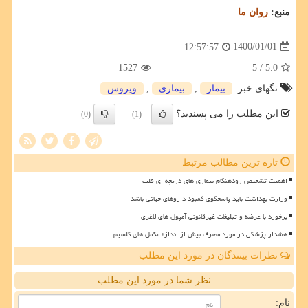
منبع:
روان ما
1400/01/01
12:57:57
1527
/ 5
5.0
تگهای خبر:
بیمار
,
بیماری
,
ویروس
این مطلب را می پسندید؟
(0)
(1)
تازه ترین مطالب مرتبط
اهمیت تشخیص زودهنگام بیماری های دریچه ای قلب
وزارت بهداشت باید پاسخگوی کمبود داروهای حیاتی باشد
برخورد با عرضه و تبلیغات غیرقانونی آمپول های لاغری
هشدار پزشکی در مورد مصرف بیش از اندازه مکمل های کلسیم
نظرات بینندگان در مورد این مطلب
نظر شما در مورد این مطلب
نام: