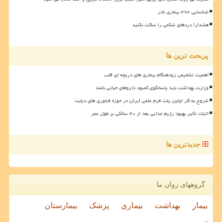
شناسایی ۴۹۲ بیماری نادر
هشدار! دردهای شکمی را ساکت نکنید
پربحث ترین ها
اهمیت تشخیص زودهنگام بیماری های دریچه ای قلب
وزارت بهداشت باید پاسخگوی کمبود داروهای حیاتی باشد
شروع به کار اولین پلت فرم علمی ایران در حوزه فناوری های دیابت
اثبات تأثیر بهبود رژیم غذایی بعد از ۴۰ سالگی بر طول عمر
جدیدترین ها
گروههای روان ما
بیمار
بهداشت
بیماری
پزشک
بیمارستان