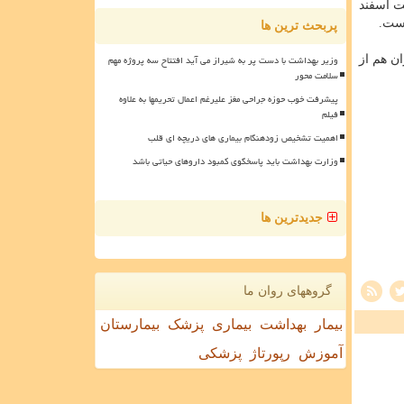
نسبت اسفند
است.
پربحث ترین ها
وزیر بهداشت با دست پر به شیراز می آید افتتاح سه پروژه مهم
ان هم از
سلامت محور
پیشرفت خوب حوزه جراحی مغز علیرغم اعمال تحریمها به علاوه
فیلم
اهمیت تشخیص زودهنگام بیماری های دریچه ای قلب
وزارت بهداشت باید پاسخگوی کمبود داروهای حیاتی باشد
جدیدترین ها
گروههای روان ما
بیمار
بهداشت
بیماری
پزشک
بیمارستان
آموزش
رپورتاژ
پزشکی