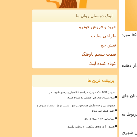
لینک دوستان روان ما
خرید و فروش خودرو
مراکز تهیه، توزیع و عرضه و فروش مواد غذایی، اماکن عمومی و واحدهای کارگاهی انجام شده است. در این بازه زمانی، ۱۶ هزار و ۵۵۰ مورد
طراحی سایت
فیش حج
قیمت بیسیم باوفنگ
کوتاه کننده لینک
ر دهنده
پربیننده ترین ها
تجهیز 100 تخت ویژه مراسم خاکسپاری رهبر شهید در
تان های
بیمارستان صحرایی مصلی به علاوه فیلم
مصرف بی رویه مکمل های چربی سوز سبب بروز انسداد عروق و
افت فشار می شود
ربوط به
شناسایی ۴۹۲ بیماری نادر
هشدار! دردهای شکمی را ساکت نکنید
افربری برون شهری