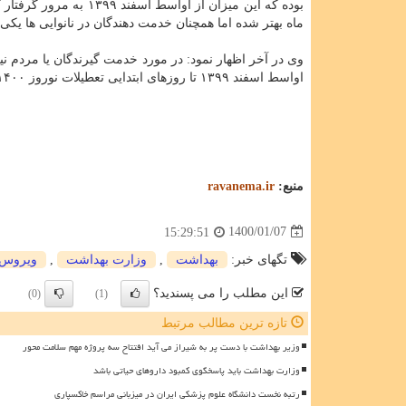
بوده که این میزان از 
ماه بهتر شده اما همچنان خدمت دهندگان در نانوایی ها یک
وی در آخر اظهار نمود: در مورد خدمت گیرندگان یا مردم نی
اواسط اسفند ۱۳۹۹ تا روزهای ابتدایی تعطیلات نوروز ۱۴۰۰ گرفتار کاهش شدیدی شده است.
منبع:
ravanema.ir
1400/01/07
15:29:51
تگهای خبر:
بهداشت
,
وزارت بهداشت
,
ویروس
این مطلب را می پسندید؟
(0)
(1)
تازه ترین مطالب مرتبط
وزیر بهداشت با دست پر به شیراز می آید افتتاح سه پروژه مهم سلامت محور
وزارت بهداشت باید پاسخگوی کمبود داروهای حیاتی باشد
رتبه نخست دانشگاه علوم پزشکی ایران در میزبانی مراسم خاکسپاری