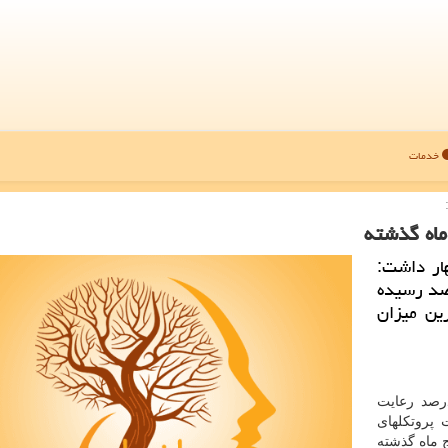
خدمات
ار داشت:
 بهداشتی در کشور به 57.88 درصد رسیده
ال پایین ترین میزان
درصد رعایت
 پروتکلهای
د در پنج ماه گذشته