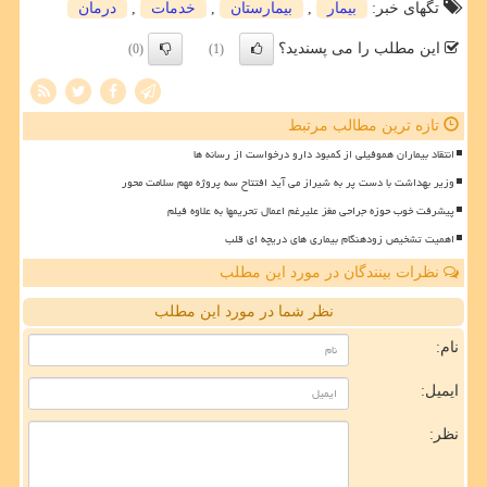
تگهای خبر:
بیمار
,
بیمارستان
,
خدمات
,
درمان
این مطلب را می پسندید؟
(0)
(1)
تازه ترین مطالب مرتبط
انتقاد بیماران هموفیلی از کمبود دارو درخواست از رسانه ها
وزیر بهداشت با دست پر به شیراز می آید افتتاح سه پروژه مهم سلامت محور
پیشرفت خوب حوزه جراحی مغز علیرغم اعمال تحریمها به علاوه فیلم
اهمیت تشخیص زودهنگام بیماری های دریچه ای قلب
نظرات بینندگان در مورد این مطلب
نظر شما در مورد این مطلب
نام:
ایمیل:
نظر: