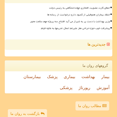
اعطای کارت عضویت افتخاری جهاددانشگاهی به رئیس دولت
انتقاد بیماران هموفیلی از کمبود دارو درخواست از رسانه ها
وزیر بهداشت با دست پر به شیراز می آید افتتاح سه پروژه مهم سلامت محور
پیشرفت خوب حوزه جراحی مغز علیرغم اعمال تحریمها به علاوه فیلم
جدیدترین ها
گروههای روان ما
بیمار
بهداشت
بیماری
پزشک
بیمارستان
آموزش
رپورتاژ
پزشکی
مطالب روان ما
بازگشت به روان ما