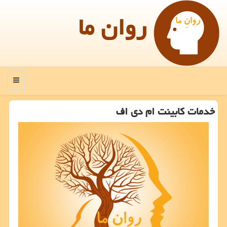
روان ما
منو
خدمات كابینت ام دی اف