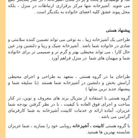
می شوید .آشپزخانه نتنها مرکز برقراری ارتباطات در منزل ، بلکه
محل پیوند عشق کلیه اعضای خانواده به یکدیگر است .
پیشنهاد هستی
طراحی یک آشپزخانه زیبا ، به نوعی می تواند تضمین کننده سلامتی و
شادی در خانواده شما باشد . آشپزخانه شیک و زیبا و دلنشین ودر عین
حال کارا ، می تواند محیطی بهتر و گرم تر و صمیمی تر برای خانواده
شما و میهمان های شما در منزل فراهم آورد .
طراحان ما در گروه هستی ، متعهد به طراحی و اجرای محیطی
آرامش بخش و دلنشین در آشپزخانه شما هستند .(با سلیقه شما و
پیشنهاد جدید ترین مدلها )
گروه هستی با استفاده از متریال برند های معروف و نوین، در کنار
ساخت و اجرای فوق العاده با کیفیت ، با در نظر گرفتن بودجه شما
عزیزان، آماده ارائه ی خدمات کابینت آشپزخانه به شما کارفرمای
گرامی می باشد .
با گروه هستی
کابینت ، آشپزخانه
رویایی خود را بسازید ، شما عزیزان
شایسته بهترین ها هستید.