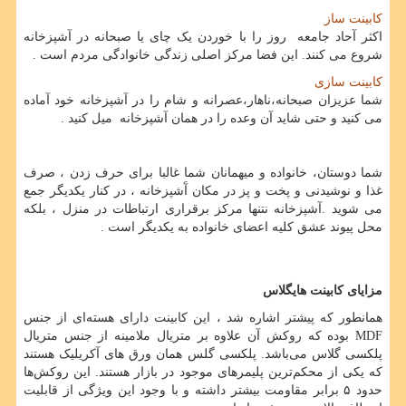
کابینت ساز
اکثر آحاد جامعه روز را با خوردن یک چای یا صبحانه در آشپزخانه
شروع می کنند. این فضا مرکز اصلی زندگی خانوادگی مردم است .
کابینت سازی
شما عزیزان صبحانه،ناهار،عصرانه و شام را در آشپزخانه خود آماده
می کنید و حتی شاید آن وعده را در همان آشپزخانه میل کنید .
شما دوستان، خانواده و میهمانان شما غالبا برای حرف زدن ، صرف
غذا و نوشیدنی و پخت و پز در مکان آَشپزخانه ، در کنار یکدیگر جمع
می شوید .آشپزخانه نتنها مرکز برقراری ارتباطات در منزل ، بلکه
محل پیوند عشق کلیه اعضای خانواده به یکدیگر است .
مزایای کابینت هایگلاس
همانطور که پیشتر اشاره شد ، این کابینت دارای هسته‌ای از جنس
MDF
بوده که روکش آن علاوه بر متریال ملامینه از جنس متریال
پلکسی گلاس می‌باشد. پلکسی گلس همان ورق ‌های آکریلیک هستند
که یکی از محکم‌ترین پلیمرهای موجود در بازار هستند. این روکش‌ها
حدود ۵ برابر مقاومت بیشتر داشته و با وجود این ویژگی از قابلیت