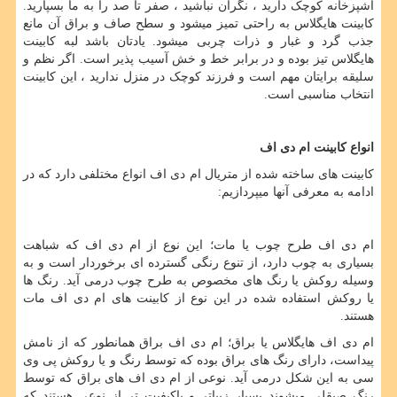
آشپزخانه کوچک دارید ، نگران نباشید ، صفر تا صد را به ما بسپارید.
کابینت هایگلاس به راحتی تمیز میشود و سطح صاف و براق آن مانع
جذب گرد و غبار و ذرات چربی میشود. یادتان باشد لبه کابینت
هایگلاس تیز بوده و در برابر خط و خش آسیب پذیر است. اگر نظم و
سلیقه برایتان مهم است و فرزند کوچک در منزل ندارید ، این کابینت
انتخاب مناسبی است.
انواع کابینت ام دی اف
کابینت های ساخته شده از متریال ام دی اف انواع مختلفی دارد که در
ادامه به معرفی آنها میپردازیم:
ام دی اف طرح چوب یا مات؛ این نوع از ام دی اف که شباهت
بسیاری به چوب دارد، از تنوع رنگی گسترده ­ای برخوردار است و به
وسیله روکش یا رنگ­ های مخصوص به طرح چوب درمی­ آید. رنگ ­ها
یا روکش استفاده شده در این نوع از کابینت ­های ام دی اف مات
هستند.
ام دی اف هایگلاس یا براق؛ ام دی اف براق همانطور که از نامش
پیداست، دارای رنگ ­های براق بوده که توسط رنگ و یا روکش پی وی
سی به این شکل درمی­ آید. نوعی از ام دی اف های براق که توسط
رنگ صیقلی می­شوند بسیار زیباتر و باکیفیت ­تر از نوعی هستند که