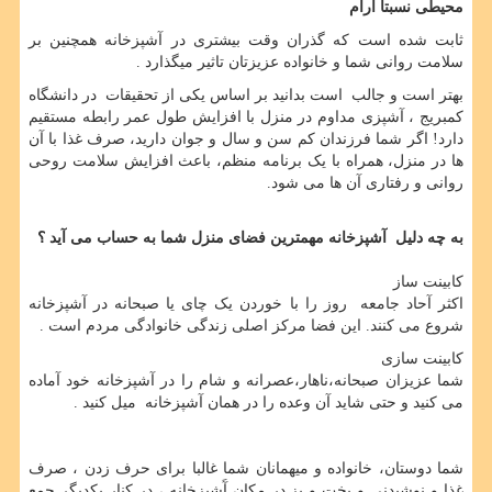
محیطی نسبتا آرام
ثابت شده است که گذران وقت بیشتری در آشپزخانه همچنین بر
سلامت روانی شما و خانواده عزیزتان تاثیر میگذارد .
بهتر است و جالب است بدانید بر اساس یکی از تحقیقات در دانشگاه
کمبریج ، آشپزی مداوم در منزل با افزایش طول عمر رابطه مستقیم
دارد! اگر شما فرزندان کم سن و سال و جوان دارید، صرف غذا با آن
ها در منزل، همراه با یک برنامه منظم، باعث افزایش سلامت روحی
روانی و رفتاری آن ها می شود.
به چه دلیل آشپزخانه مهمترین فضای منزل شما به حساب می آید ؟
کابینت ساز
اکثر آحاد جامعه روز را با خوردن یک چای یا صبحانه در آشپزخانه
شروع می کنند. این فضا مرکز اصلی زندگی خانوادگی مردم است .
کابینت سازی
شما عزیزان صبحانه،ناهار،عصرانه و شام را در آشپزخانه خود آماده
می کنید و حتی شاید آن وعده را در همان آشپزخانه میل کنید .
شما دوستان، خانواده و میهمانان شما غالبا برای حرف زدن ، صرف
غذا و نوشیدنی و پخت و پز در مکان آَشپزخانه ، در کنار یکدیگر جمع