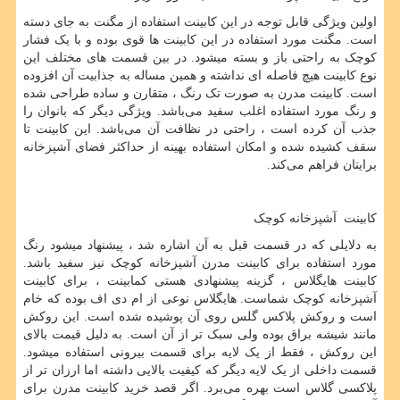
اولین ویژگی قابل توجه در این کابینت استفاده از مگنت به جای دسته
است. مگنت مورد استفاده در این کابینت ها قوی بوده و با یک فشار
کوچک به راحتی باز و بسته میشود. در بین قسمت‌ های مختلف این
نوع کابینت هیچ فاصله ای نداشته و همین مساله به جذابیت آن افزوده
است. کابینت مدرن به صورت تک رنگ ، متقارن و ساده طراحی شده
و رنگ مورد استفاده اغلب سفید می‌باشد. ویژگی دیگر که بانوان را
جذب آن کرده است ، راحتی در نظافت آن می‌باشد. این کابینت تا
سقف کشیده شده و امکان استفاده بهینه از حداکثر فضای آشپزخانه
برایتان فراهم می‌کند.
کابینت آشپزخانه کوچک
به دلایلی که در قسمت قبل به آن اشاره شد ، پیشنهاد میشود رنگ
مورد استفاده برای کابینت مدرن آشپزخانه کوچک نیز سفید باشد.
کابینت هایگلاس ، گزینه پیشنهادی هستی کمابینت ، برای کابینت
آشپزخانه کوچک شماست. هایگلاس نوعی از ام دی اف بوده که خام
است و روکش پلاکس گلس روی آن پوشیده شده است. این روکش
مانند شیشه براق بوده ولی سبک تر از آن است. به دلیل قیمت بالای
این روکش ، فقط از یک لایه برای قسمت بیرونی استفاده میشود.
قسمت داخلی از یک لایه دیگر که کیفیت بالایی داشته اما ارزان تر از
پلاکسی گلاس است بهره می‌برد. اگر قصد خرید کابینت مدرن برای