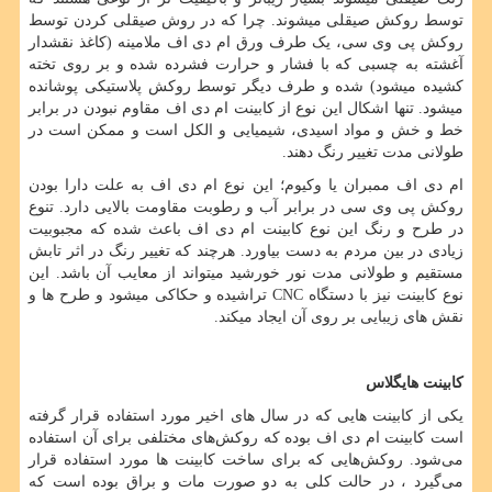
توسط روکش صیقلی می­شوند. چرا که در روش صیقلی کردن توسط
روکش پی وی سی، یک طرف ورق ام دی اف ملامینه (کاغذ نقش­دار
آغشته به چسبی که با فشار و حرارت فشرده شده و بر روی تخته
کشیده می­شود) شده و طرف دیگر توسط روکش پلاستیکی پوشانده
می­شود. تنها اشکال این نوع از کابینت ام دی اف مقاوم نبودن در برابر
خط و خش و مواد اسیدی، شیمیایی و الکل است و ممکن است در
طولانی مدت تغییر رنگ دهند.
ام دی اف ممبران یا وکیوم؛ این نوع ام دی اف به علت دارا بودن
روکش پی وی سی در برابر آب و رطوبت مقاومت بالایی دارد. تنوع
در طرح و رنگ این نوع کابینت ام دی اف باعث شده که مجبوبیت
زیادی در بین مردم به دست بیاورد. هرچند که تغییر رنگ در اثر تابش
مستقیم و طولانی مدت نور خورشید می­تواند از معایب آن باشد. این
نوع کابینت نیز با دستگاه
CNC
تراشیده و حکاکی می­شود و طرح­ ها و
نقش ­های زیبایی بر روی آن ایجاد می­کند.
کابینت هایگلاس
یکی از کابینت‌ هایی که در سال
های اخیر مورد استفاده قرار گرفته
است کابینت ام دی اف بوده که روکش
های مختلفی برای آن استفاده
می‌شود. روکش
هایی که برای ساخت کابینت‌ ها مورد استفاده قرار
می‌گیرد ، در حالت کلی به دو صورت مات و براق بوده است که