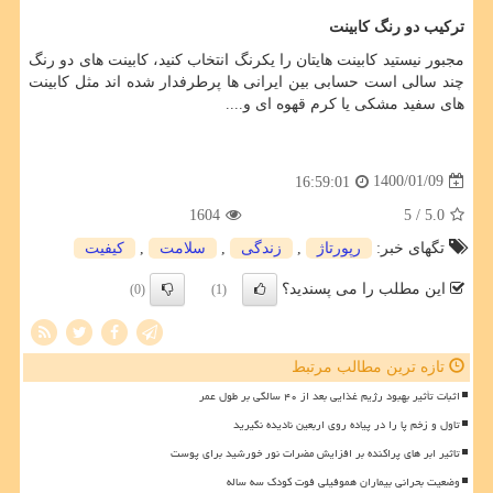
ترکیب دو رنگ کابینت
مجبور نیستید کابینت هایتان را یکرنگ انتخاب کنید، کابینت های دو رنگ
چند سالی است حسابی بین ایرانی ها پرطرفدار شده اند مثل کابینت
های سفید مشکی یا کرم قهوه ای و....
1400/01/09
16:59:01
1604
/ 5
5.0
تگهای خبر:
رپورتاژ
,
زندگی
,
سلامت
,
كیفیت
این مطلب را می پسندید؟
(0)
(1)
تازه ترین مطالب مرتبط
اثبات تأثیر بهبود رژیم غذایی بعد از ۴۰ سالگی بر طول عمر
تاول و زخم پا را در پیاده روی اربعین نادیده نگیرید
تاثیر ابر های پراکنده بر افزایش مضرات نور خورشید برای پوست
وضعیت بحرانی بیماران هموفیلی فوت کودک سه ساله