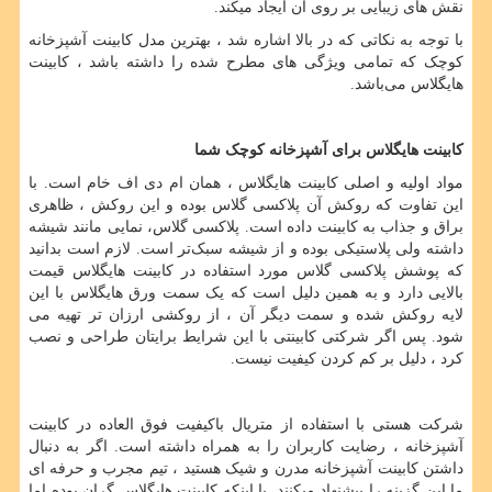
نقش ­های زیبایی بر روی آن ایجاد می­کند.
با توجه به نکاتی که در بالا اشاره شد ، بهترین مدل کابینت آشپزخانه
کوچک که تمامی ویژگی های مطرح شده را داشته باشد ، کابینت
هایگلاس می‌باشد.
کابینت هایگلاس برای آشپزخانه کوچک
شما
مواد اولیه و اصلی کابینت هایگلاس ، همان ام دی اف خام است. با
این تفاوت که روکش آن پلاکسی گلاس بوده و این روکش ، ظاهری
براق و جذاب به کابینت داده است. پلاکسی گلاس، نمایی مانند شیشه
داشته ولی پلاستیکی بوده و از شیشه سبک
تر است. لازم است بدانید
که پوشش پلاکسی گلاس مورد استفاده در کابینت هایگلاس قیمت
بالایی دارد و به همین دلیل است که یک سمت ورق هایگلاس با این
لایه روکش شده و سمت دیگر آن ، از روکشی ارزان تر تهیه می
شود. پس اگر شرکتی کابینتی با این شرایط برایتان طراحی و نصب
کرد ، دلیل بر کم کردن کیفیت نیست.
شرکت هستی با استفاده از متریال باکیفیت فوق العاده در کابینت
آشپزخانه ، رضایت کاربران را به همراه داشته است. اگر به دنبال
داشتن کابینت آشپزخانه مدرن و شیک هستید ، تیم مجرب و حرفه ای
ما این گزینه را پیشنهاد میکنند. با اینکه کابینت هایگلاس گران بوده اما