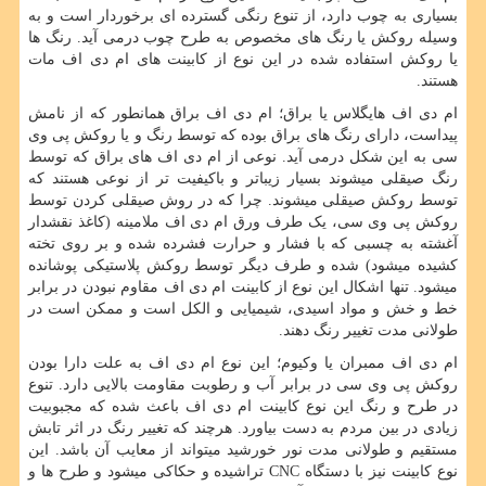
بسیاری به چوب دارد، از تنوع رنگی گسترده ­ای برخوردار است و به
وسیله روکش یا رنگ­ های مخصوص به طرح چوب درمی­ آید. رنگ ­ها
یا روکش استفاده شده در این نوع از کابینت ­های ام دی اف مات
هستند.
ام دی اف هایگلاس یا براق؛ ام دی اف براق همانطور که از نامش
پیداست، دارای رنگ ­های براق بوده که توسط رنگ و یا روکش پی وی
سی به این شکل درمی­ آید. نوعی از ام دی اف های براق که توسط
رنگ صیقلی می­شوند بسیار زیباتر و باکیفیت ­تر از نوعی هستند که
توسط روکش صیقلی می­شوند. چرا که در روش صیقلی کردن توسط
روکش پی وی سی، یک طرف ورق ام دی اف ملامینه (کاغذ نقش­دار
آغشته به چسبی که با فشار و حرارت فشرده شده و بر روی تخته
کشیده می­شود) شده و طرف دیگر توسط روکش پلاستیکی پوشانده
می­شود. تنها اشکال این نوع از کابینت ام دی اف مقاوم نبودن در برابر
خط و خش و مواد اسیدی، شیمیایی و الکل است و ممکن است در
طولانی مدت تغییر رنگ دهند.
ام دی اف ممبران یا وکیوم؛ این نوع ام دی اف به علت دارا بودن
روکش پی وی سی در برابر آب و رطوبت مقاومت بالایی دارد. تنوع
در طرح و رنگ این نوع کابینت ام دی اف باعث شده که مجبوبیت
زیادی در بین مردم به دست بیاورد. هرچند که تغییر رنگ در اثر تابش
مستقیم و طولانی مدت نور خورشید می­تواند از معایب آن باشد. این
نوع کابینت نیز با دستگاه
CNC
تراشیده و حکاکی می­شود و طرح­ ها و