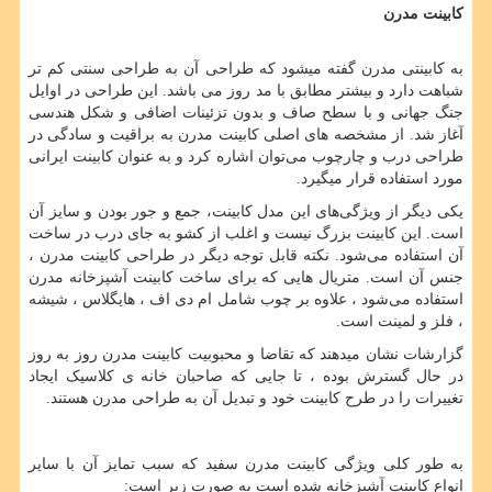
کابینت مدرن
به کابینتی مدرن گفته میشود که طراحی آن به طراحی سنتی کم تر
شباهت دارد و بیشتر مطابق با مد روز می باشد. این طراحی در اوایل
جنگ جهانی و با سطح صاف و بدون تزئینات اضافی و شکل هندسی
آغاز شد. از مشخصه
های اصلی کابینت مدرن به براقیت و سادگی در
طراحی درب و چارچوب می
توان اشاره کرد و به عنوان کابینت ایرانی
مورد استفاده قرار میگیرد.
یکی دیگر از ویژگی‌های این مدل کابینت، جمع و جور بودن و سایز آن
است. این کابینت بزرگ نیست و اغلب از کشو به جای درب در ساخت
آن استفاده می‌شود. نکته قابل توجه دیگر در طراحی کابینت مدرن ،
جنس آن است. متریال هایی که برای ساخت کابینت آشپزخانه مدرن
استفاده می‌شود ، علاوه بر چوب شامل ام دی اف ، هایگلاس ، شیشه
، فلز و لمینت است.
گزارشات نشان میدهند که تقاضا و محبوبیت کابینت مدرن روز به روز
در حال گسترش بوده ، تا جایی که صاحبان خانه‌ ی کلاسیک ایجاد
تغییرات را در طرح کابینت خود و تبدیل آن به طراحی مدرن هستند.
به طور کلی ویژگی کابینت مدرن سفید که سبب تمایز آن با سایر
انواع کابینت آشپزخانه شده است به صورت زیر است: