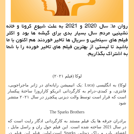
روان ما: سال 2020 و 2021 به علت شیوع كرونا و خانه
نشینیی مردم سال بسیار بدی برای گیشه ها بود و اكثر
فیلم های سینمایی و سریال ها تاخیر خوردند هم اكنون با ما
باشید تا لیستی از بهترین فیلم های تاخیر خورده را با شما
به اشتراك بگذاریم.
لوکا (فیلم ۲۰۲۱)
لوکا
(
به انگلیسی
: Luca)
یک انیمیشن رایانه‌ای در ژانر ماجراجویی،
فانتزی، و کمدی–درام به کارگردانی انریکو کازاروزا ساختهٔ پیکسار
است که قرار است توسط والت دیزنی پیکچرز در سال ۲۰۲۱ منتشر
شود
The Sparks Brothers
برادران جرقه ها یک فیلم مستند به کارگردانی ادگار رایت است که
در سال 2021 ساخته شده است. این فیلم حول ران و راسل مایل ،
اعضای پاپ و راک دوتایی
Sparks
است.اولین فیلم این فیلم در