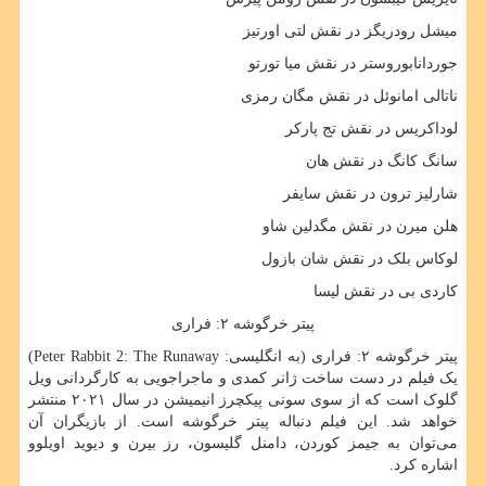
میشل رودریگز در نقش لتی اورتیز
جوردانابوروستر در نقش میا تورتو
ناتالی امانوئل در نقش مگان رمزی
لوداکریس در نقش تج پارکر
سانگ کانگ در نقش هان
شارلیز ترون در نقش سایفر
هلن میرن در نقش مگدلین شاو
لوکاس بلک در نقش شان بازول
کاردی بی در نقش لیسا
پیتر خرگوشه ۲: فراری
پیتر خرگوشه ۲: فراری (به انگلیسی:
Peter Rabbit 2: The Runaway
)
یک فیلم در دست ساخت ژانر کمدی و ماجراجویی به کارگردانی ویل
گلوک است که از سوی سونی پیکچرز انیمیشن در سال ۲۰۲۱ منتشر
خواهد شد. این فیلم دنباله پیتر خرگوشه است. از بازیگران آن
می‌توان به جیمز کوردن، دامنل گلیسون، رز بیرن و دیوید اویلوو
اشاره کرد.