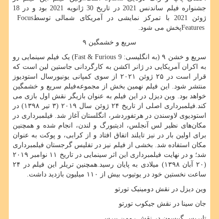
جشنواره فیلم ساندنس 2021 در تاریخ 30 ژانویه 2021 بود و در 18
ژوئن 2021 با تمرکز نمایشی در آمریکای شمالی توسط
Focus
Features
پخش می شود.
سریع و خشمگین ۹
سریع و خشن ۹ (به انگلیسی:
Fast & Furious 9‎
) یک فیلم سینمایی رو
به اکران آمریکایی در ژانر اکشن به کارگردانی جاستین لین است که
قرار است در ۲۵ ژوئن ۲۰۲۱ از سوی کمپانی یونیورسال استودیوز
منتشر شود. این فیلم نهمین بخش از مجموعه‌فیلم سریع و خشمگین
خواهد بود. وین دیزل در این فیلم به عنوان بازیگر نقش اول بازی می
کند.فیلمبرداری اصلی از تاریخ ۲۴ ژوئن سال ۲۰۱۹ (۳ تیر ۱۳۹۸) در
استودیوی لاوسندن در هرتفوردشر، انگلستان آغاز شد. فیلمبرداری در
مکان‌های نظیر لس آنجلس، ادیتبورگ و لندن، انجام شده و همچنین
برای اولین بار در نیز تایلند اتفاق افتاد و از کرابی، و پوکت به عنوان
مکان استفاده شد. بخشی از فیلم نیز در تفلیس گرجستان فیلمبرداری
شد؛ و در نهایت فیلمبرداری این اثر سینمایی در تاریخ ۱۱ نوامبر ۲۰۱۹
(۲۰ آبان ۱۳۹۸) میلادی به پایان رسید.همچنین تریلر این فیلم در ۲۴
ساعت نخستین خود در یوتیوب بیش از ۱۱۰ میلیون بازدید داشت.
وین دیزل در نقش دومینیک تورتو
جان سینا در نقش جیکوب تورتو
تایریس گیبسون در نقش رومن پیرس