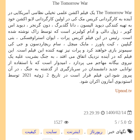
The Tomorrow War
The Tomorrow War
یک فیلم اکشن علمی تخیلی نظامی آمریکایی در
آینده به کارگردانی کریس مک کی در اولین کارگردانی لایو اکشن خود
به تهیه کنندگی دیوید الیسون ، دانا گلدبرگ ، دون گرنجر ، دیوید اس
گویر ، ژول دالی و آدام کولبرنر است که توسط زاک نوشته شده
است. رئیس در این فیلم کریس پرات ، ایوان استراوفسکی ، بتی
گیلپین ، کیت پاورز ، مایک میچل ، سام ریچاردسون و جی کی
سیمونز بازی خواهند کرد و پرات نیز تهیه کننده این فیلم است. این
فیلم که در آینده نزدیک اتفاق می افتد ، به جنگ بشریت علیه یک
نیروی بیگانه مهاجم می پردازد ، امیدوار است که با استفاده از
توانایی جدید دانشمندان در سربازگیری از گذشته به جنگ ، در آن
پیروز شود.این فیلم قرار است در تاریخ 2 ژوئیه 2021 توسط
استودیوی آمازون اکران شود.
Upnod.tv
1400/02/14
23:29:39
1527
/ 5
5.0
تگهای خبر:
رپورتاژ
,
اینترنت
,
سایت
,
كیفیت