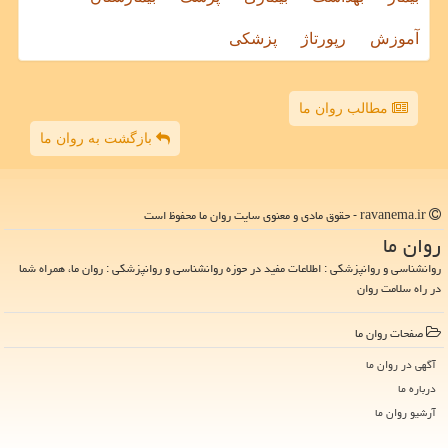
آموزش
رپورتاژ
پزشکی
مطالب روان ما
بازگشت به روان ما
ravanema.ir - حقوق مادی و معنوی سایت روان ما محفوظ است
روان ما
روانشناسی و روانپزشکی : اطلاعات مفید در حوزه روانشناسی و روانپزشکی : روان ما، همراه شما
در راه سلامت روان
صفحات روان ما
آگهی در روان ما
درباره ما
آرشیو روان ما