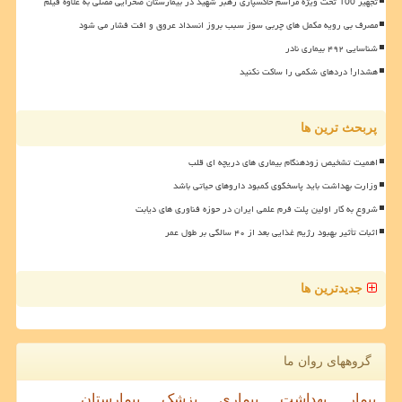
تجهیز 100 تخت ویژه مراسم خاکسپاری رهبر شهید در بیمارستان صحرایی مصلی به علاوه فیلم
مصرف بی رویه مکمل های چربی سوز سبب بروز انسداد عروق و افت فشار می شود
شناسایی ۴۹۲ بیماری نادر
هشدار! دردهای شکمی را ساکت نکنید
پربحث ترین ها
اهمیت تشخیص زودهنگام بیماری های دریچه ای قلب
وزارت بهداشت باید پاسخگوی کمبود داروهای حیاتی باشد
شروع به کار اولین پلت فرم علمی ایران در حوزه فناوری های دیابت
اثبات تأثیر بهبود رژیم غذایی بعد از ۴۰ سالگی بر طول عمر
جدیدترین ها
گروههای روان ما
بیمار
بهداشت
بیماری
پزشک
بیمارستان